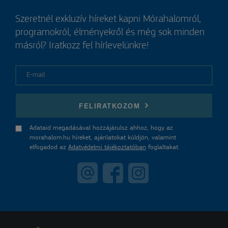
Szeretnél exkluzív híreket kapni Mórahalomról,
programokról, élményekről és még sok minden
másról? Iratkozz fel hírlevelünkre!
E-mail
FELIRATKOZOM
Adataid megadásával hozzájárulsz ahhoz, hogy az
morahalom.hu híreket, ajánlatokat küldjön, valamint
elfogadod az
Adatvédelmi tájékoztatóban
foglaltakat.