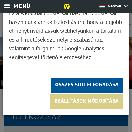
MENÜ
MAGYAR
Ez a weboldal cookie-kat használ. Cookie-kat
használunk annak biztosítására, hogy a legjobb
0
37,2°C
élményt nyújthassuk webhelyünkön a tartalom
és a hirdetések személyre szabásához,
valamint a forgalmunk Google Analytics
Nem értékelt
segítségével történő elemzéséhez.
ÖSSZES SÜTI ELFOGADÁSA
CSALÁDI (2 FELNŐTT + 2
BEÁLLÍTÁSOK MÓDOSÍTÁSA
GYEREK) BELÉPŐJEGY -
HÉTKÖZNAP