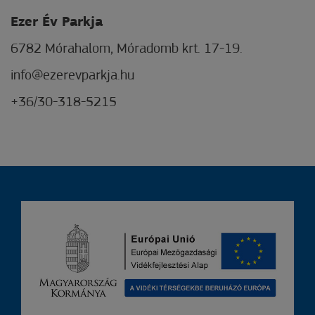
Ezer Év Parkja
6782 Mórahalom, Móradomb krt. 17-19.
info@ezerevparkja.hu
+36/30-318-5215