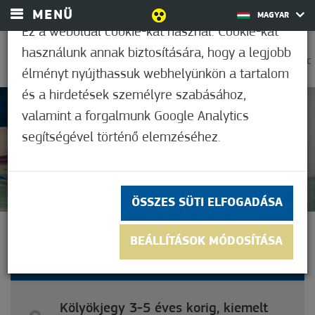
MENÜ
MAGYAR
Ez a weboldal cookie-kat használ. Cookie-kat
használunk annak biztosítására, hogy a legjobb
0
33,9°C
élményt nyújthassuk webhelyünkön a tartalom
és a hirdetések személyre szabásához,
valamint a forgalmunk Google Analytics
3,2
(14)
segítségével történő elemzéséhez.
ÖSSZES SÜTI ELFOGADÁSA
KÖLYÖKJEGY 3-5 ÉVES
BEÁLLÍTÁSOK MÓDOSÍTÁSA
KORIG, KIEMELT IDŐSZAK
Kölyökjegy 3-5 éves korig, kiemelt