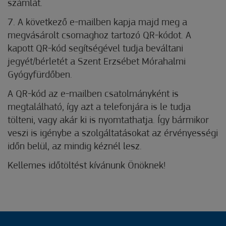
számlát.
7. A következő e-mailben kapja majd meg a
megvásárolt csomaghoz tartozó QR-kódot. A
kapott QR-kód segítségével tudja beváltani
jegyét/bérletét a Szent Erzsébet Mórahalmi
Gyógyfürdőben.
A QR-kód az e-mailben csatolmányként is
megtalálható, így azt a telefonjára is le tudja
tölteni, vagy akár ki is nyomtathatja. Így bármikor
veszi is igénybe a szolgáltatásokat az érvényességi
időn belül, az mindig kéznél lesz.
Kellemes időtöltést kívánunk Önöknek!