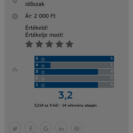
időszak
Ár: 2 000
Ft
Értékeld!
Értékelje most!
5
5
4
1
3
4
2
0
1
4
3,2
3,214 az 5-ből - 14 vélemény alapján