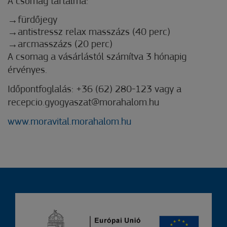
A csomag tartalma:
fürdőjegy
antistressz relax masszázs (40 perc)
arcmasszázs (20 perc)
A csomag a vásárlástól számítva 3 hónapig
érvényes.
Időpontfoglalás: +36 (62) 280-123 vagy a
recepcio.gyogyaszat@morahalom.hu
www.moravital.morahalom.hu