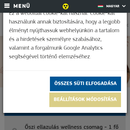
MENÜ
MAGYAR
Ez a weboldal cookie-kat használ. Cookie-kat
használunk annak biztosítására, hogy a legjobb
0
33,9°C
élményt nyújthassuk webhelyünkön a tartalom
és a hirdetések személyre szabásához,
valamint a forgalmunk Google Analytics
Nem értékelt
segítségével történő elemzéséhez.
ÖSSZES SÜTI ELFOGADÁSA
ŐSZI ELLAZULÁS WELLNESS
BEÁLLÍTÁSOK MÓDOSÍTÁSA
CSOMAG - 1 FŐ RÉSZÉRE
Őszi ellazulás wellness csomag - 1 fő