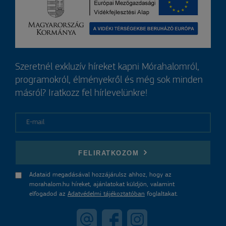
Szeretnél exkluzív híreket kapni Mórahalomról,
programokról, élményekről és még sok minden
másról? Iratkozz fel hírlevelünkre!
E-mail
FELIRATKOZOM
Adataid megadásával hozzájárulsz ahhoz, hogy az
morahalom.hu híreket, ajánlatokat küldjön, valamint
elfogadod az
Adatvédelmi tájékoztatóban
foglaltakat.