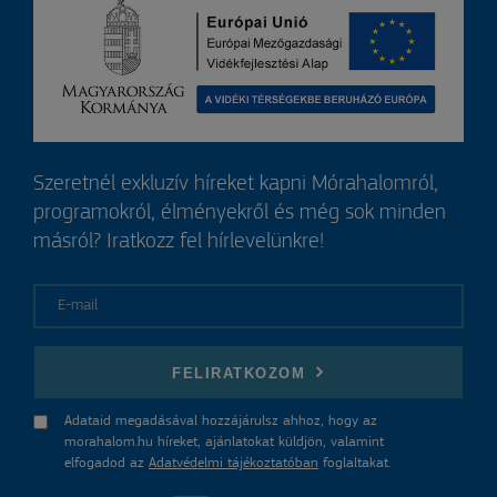
Szeretnél exkluzív híreket kapni Mórahalomról,
programokról, élményekről és még sok minden
másról? Iratkozz fel hírlevelünkre!
E-mail
FELIRATKOZOM
Adataid megadásával hozzájárulsz ahhoz, hogy az
morahalom.hu híreket, ajánlatokat küldjön, valamint
elfogadod az
Adatvédelmi tájékoztatóban
foglaltakat.