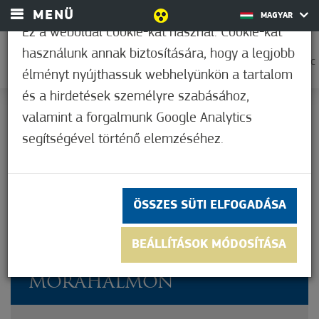
MENÜ
MAGYAR
Ez a weboldal cookie-kat használ. Cookie-kat
használunk annak biztosítására, hogy a legjobb
0
23,9°C
élményt nyújthassuk webhelyünkön a tartalom
és a hirdetések személyre szabásához,
valamint a forgalmunk Google Analytics
Nem értékelt
segítségével történő elemzéséhez.
ÖSSZES SÜTI ELFOGADÁSA
2023-BAN ÚJ HELYSZÍNEN A
BEÁLLÍTÁSOK MÓDOSÍTÁSA
NAV ÜGYFÉLFOGADÁS
MÓRAHALMON