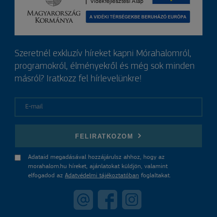
Szeretnél exkluzív híreket kapni Mórahalomról,
programokról, élményekről és még sok minden
másról? Iratkozz fel hírlevelünkre!
E-mail
FELIRATKOZOM
Adataid megadásával hozzájárulsz ahhoz, hogy az
morahalom.hu híreket, ajánlatokat küldjön, valamint
elfogadod az
Adatvédelmi tájékoztatóban
foglaltakat.