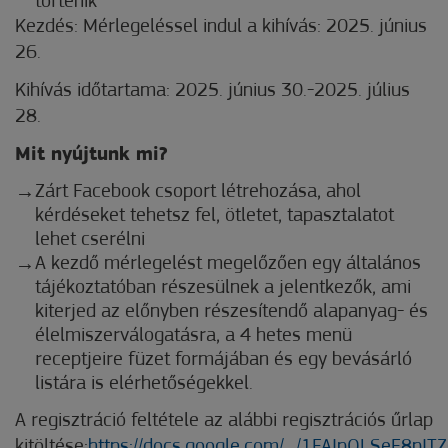
történik
Kezdés: Mérlegeléssel indul a kihívás: 2025. június
26.
Kihívás időtartama: 2025. június 30.-2025. július
28.
Mit nyújtunk mi?
Zárt Facebook csoport létrehozása, ahol
kérdéseket tehetsz fel, ötletet, tapasztalatot
lehet cserélni
A kezdő mérlegelést megelőzően egy általános
tájékoztatóban részesülnek a jelentkezők, ami
kiterjed az előnyben részesítendő alapanyag- és
élelmiszerválogatásra, a 4 hetes menü
receptjeire füzet formájában és egy bevásárló
listára is elérhetőségekkel.
A regisztráció feltétele az alábbi regisztrációs űrlap
kitöltése:
https://docs.google.com/.../1FAIpQLSeE8pITZ6