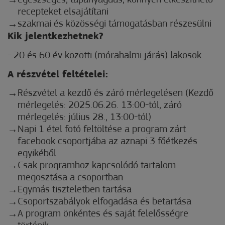
egészséges, tápanyagdús, könnyen elkészíthető
recepteket elsajátítani
szakmai és közösségi támogatásban részesülni
Kik jelentkezhetnek?
- 20 és 60 év közötti (mórahalmi járás) lakosok
A részvétel feltételei:
Részvétel a kezdő és záró mérlegelésen (Kezdő
mérlegelés: 2025.06.26. 13:00-tól, záró
mérlegelés: július 28., 13:00-tól)
Napi 1 étel fotó feltöltése a program zárt
facebook csoportjába az aznapi 3 főétkezés
egyikéből
Csak programhoz kapcsolódó tartalom
megosztása a csoportban
Egymás tiszteletben tartása
Csoportszabályok elfogadása és betartása
A program önkéntes és saját felelősségre