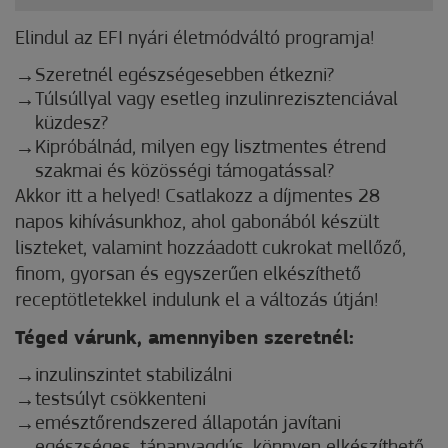
Elindul az EFI nyári életmódváltó programja!
S
zeretnél egészségesebben étkezni?
Túlsúllyal vagy esetleg inzulinrezisztenciával
küzdesz?
Kipróbálnád, milyen egy lisztmentes étrend
szakmai és közösségi támogatással?
Akkor itt a helyed! Csatlakozz a díjmentes 28
napos kihívásunkhoz, ahol gabonából készült
liszteket, valamint hozzáadott cukrokat mellőző,
finom, gyorsan és egyszerűen elkészíthető
receptötletekkel indulunk el a változás útján!
Téged várunk, amennyiben szeretnél:
inzulinszintet stabilizálni
testsúlyt csökkenteni
emésztőrendszered állapotán javítani