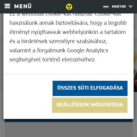
MENÜ
MAGYAR
Ez a weboldal cookie-kat használ. Cookie-kat
használunk annak biztosítására, hogy a legjobb
0
18,9°C
élményt nyújthassuk webhelyünkön a tartalom
és a hirdetések személyre szabásához,
valamint a forgalmunk Google Analytics
Nem értékelt
segítségével történő elemzéséhez.
ÖSSZES SÜTI ELFOGADÁSA
28 NAPOS LISZTMENTES
BEÁLLÍTÁSOK MÓDOSÍTÁSA
KIHÍVÁS MÓRAHALMON!