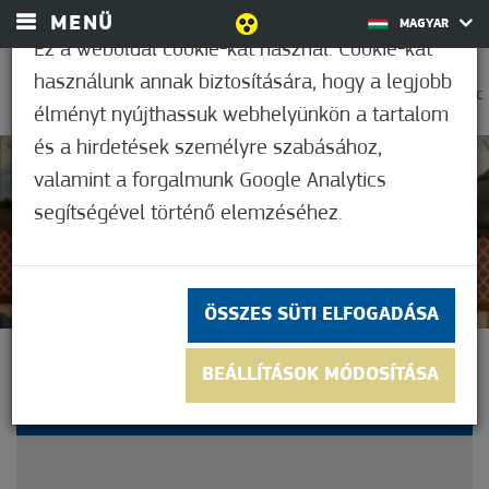
MENÜ
MAGYAR
Ez a weboldal cookie-kat használ. Cookie-kat
használunk annak biztosítására, hogy a legjobb
0
33,9°C
élményt nyújthassuk webhelyünkön a tartalom
és a hirdetések személyre szabásához,
valamint a forgalmunk Google Analytics
Nem értékelt
segítségével történő elemzéséhez.
ÖSSZES SÜTI ELFOGADÁSA
30 ÉVES A BÁSTYA
BEÁLLÍTÁSOK MÓDOSÍTÁSA
NYUGDÍJAS KLUB