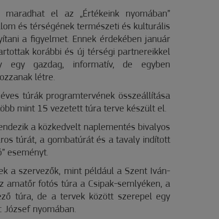
 maradhat el az „Értékeink nyomában”
lom és térségének természeti és kulturális
yítani a figyelmet. Ennek érdekében január
rtottak korábbi és új térségi partnereikkel
y egy gazdag, informatív, de egyben
hozzanak létre.
 éves túrák programtervének összeállítása
öbb mint 15 vezetett túra terve készült el.
endezik a közkedvelt naplementés bivalyos
ros túrát, a gombatúrát és a tavaly indított
ó” eseményt.
ek a szervezők, mint például a Szent Iván-
z amatőr fotós túra a Csipak-semlyéken, a
ző túra, de a tervek között szerepel egy
nc József nyomában.