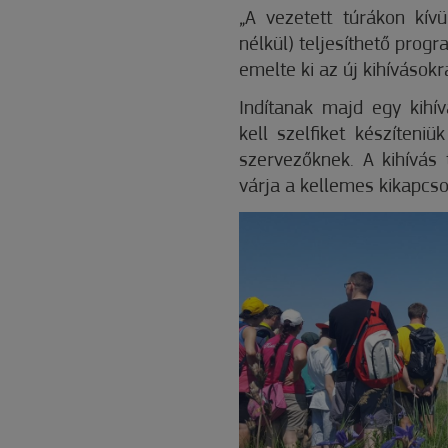
„A vezetett túrákon kívü
nélkül) teljesíthető progra
emelte ki az új kihíváso
Indítanak majd egy kihí
kell szelfiket készíteni
szervezőknek. A kihívás t
várja a kellemes kikapcso