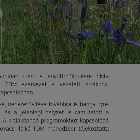
onlóan idén is együttműködésre hívta
i TDM szervezet a vezetett túrákhoz,
kapcsolódóan.
se, népszerűsítése továbbra is hangsúlyos
 és a jelenlegi helyzet is rámutatott a
. A kialakítandó programokhoz kapcsolódó
Kovács Ildikó TDM menedzser tájékoztatta