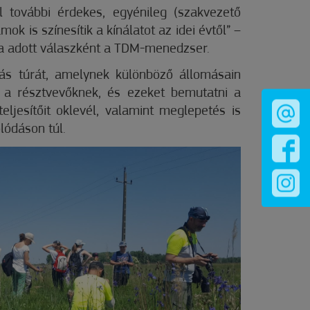
l további érdekes, egyénileg (szakvezető
mok is színesítik a kínálatot az idei évtől” –
kra adott válaszként a TDM-menedzser.
vás túrát, amelynek különböző állomásain
ük a résztvevőknek, és ezeket bemutatni a
eljesítőit oklevél, valamint meglepetés is
lódáson túl.