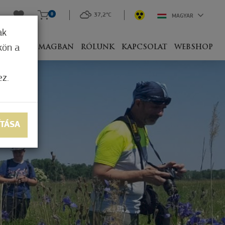
0
37,2°C
MAGYAR
ak
kön a
IVEL
CSOMAGBAN
RÓLUNK
KAPCSOLAT
WEBSHOP
ez.
ÍTÁSA