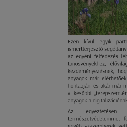
Ezen kívül egyik part
ismertterjesztő segédanya
az egyéni felfedezés le
tanösvényekhez, élővil
kezdeményezésnek, hogy
anyagok már elérhetőek
honlapján, és akár már mo
a későbbi „terepszemlér
anyagok a digitalizációna
Az egyeztetésen ke
természetvédelemmel fo
egyéb szakemberek vett