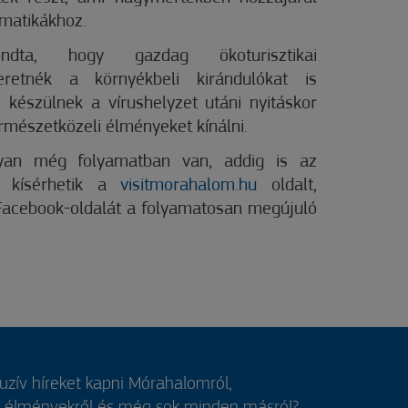
ematikákhoz.
ndta, hogy gazdag ökoturisztikai
eretnék a környékbeli kirándulókat is
l készülnek a vírushelyzet utáni nyitáskor
rmészetközeli élményeket kínálni.
yan még folyamatban van, addig is az
l kísérhetik a
visitmorahalom.hu
oldalt,
Facebook-oldalát a folyamatosan megújuló
luzív híreket kapni Mórahalomról,