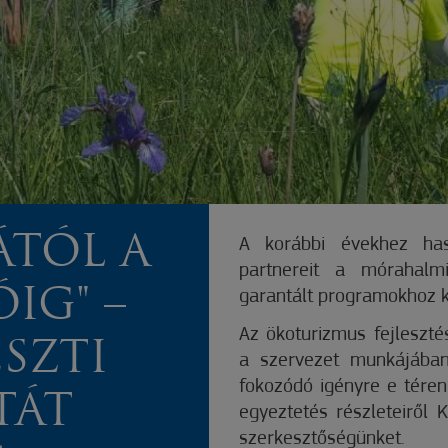
ÁTÓL A
A korábbi évekhez has
partnereit a mórahalm
IG" –
garantált programokhoz 
Az ökoturizmus fejleszté
ESZTI
a szervezet munkájában
fokozódó igényre e téren
TÁT
egyeztetés részleteiről 
szerkesztőségünket.