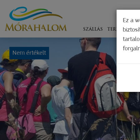
Ez a w
biztos
SZÁLLÁS
TERÍTÉKEN
tartal
forgal
Nem értékelt