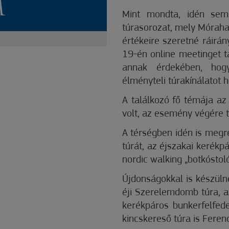
M
Mint mondta, idén sem
túrasorozat, mely Móraha
értékeire szeretné ráirán
19-én online meetinget ta
annak érdekében, hog
élményteli túrakínálatot 
A találkozó fő témája az
volt, az esemény végére t
A térségben idén is megr
túrát, az éjszakai kerékpá
nordic walking „botkóstol
Újdonságokkal is készüln
éji Szerelemdomb túra, a
kerékpáros bunkerfelfede
kincskereső túra is Fere