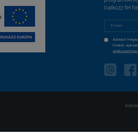
programokról
Iratkozz fel hí
E-mail
Adataid megad
híreket, ajánl
tájékoztatóban
DOKUM