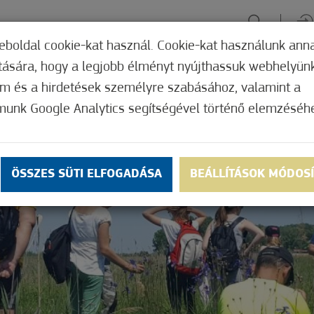
eboldal cookie-kat használ. Cookie-kat használunk ann
ítására, hogy a legjobb élményt nyújthassuk webhelyün
ÉLMÉNYSZERZÉS
ZÖLD FÓKUSZ
GYÓGYHELY
MERRE, M
om és a hirdetések személyre szabásához, valamint a
munk Google Analytics segítségével történő elemzéséh
ÖSSZES SÜTI ELFOGADÁSA
BEÁLLÍTÁSOK MÓDOS