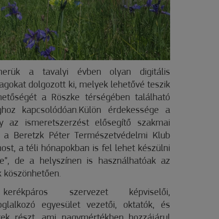
nerük a tavalyi évben olyan digitális
gokat dolgozott ki, melyek lehetővé teszik
hetőségét a Röszke térségében található
ághoz kapcsolódóan.Külön érdekessége a
 az ismeretszerzést elősegítő szakmai
 a Beretzk Péter Természetvédelmi Klub
st, a téli hónapokban is fel lehet készülni
e”, de a helyszínen is használhatóak az
k köszönhetően.
rékpáros szervezet képviselői,
glalkozó egyesület vezetői, oktatók, és
ek részt, ami nagymértékben hozzájárul