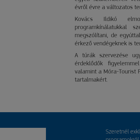
évről évre a változatos t
Kovács Ildikó elmo
programkínálatukkal sz
megszólítani, de egyútta
érkező vendégeknek is te
A túrák szervezése ug
érdeklődők figyelemme
valamint a Móra-Tourist 
tartalmakért.
Szeretnél exk