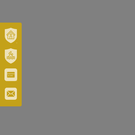
VÁROSUNK
ÉS
TÉRSÉGÜNK
SZT.
ERZSÉBET
GYÓGYFÜRDŐ
VÁROS-
ÉS
TURISZTIKAI
KÁRTYA
IRATKOZZON
FEL
HÍRLEVELÜNKRE