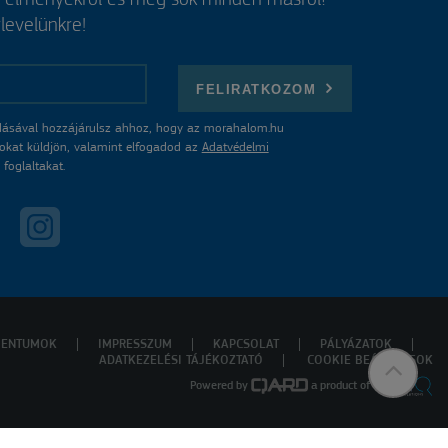
, élményekről és még sok minden másról?
rlevelünkre!
FELIRATKOZOM
ásával hozzájárulsz ahhoz, hogy az morahalom.hu
atokat küldjön, valamint elfogadod az
Adatvédelmi
foglaltakat.
ENTUMOK
IMPRESSZUM
KAPCSOLAT
PÁLYÁZATOK
ADATKEZELÉSI TÁJÉKOZTATÓ
COOKIE BEÁLLÍTÁSOK
Powered by
a product of