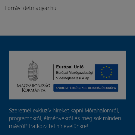
Forrás: delmagyar.hu
Szeretnél exkluzív híreket kapni Mórahalomról,
programokról, élményekről és még sok minden
másról? Iratkozz fel hírlevelünkre!