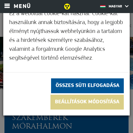
MENÜ
MAGYAR
Ez a weboldal cookie-kat használ. Cookie-kat
használunk annak biztosítására, hogy a legjobb
0
30,6°C
élményt nyújthassuk webhelyünkön a tartalom
és a hirdetések személyre szabásához,
valamint a forgalmunk Google Analytics
Nem értékelt
segítségével történő elemzéséhez.
ÖSSZES SÜTI ELFOGADÁSA
A KIHÍVÁSOK ELLENÉRE
BEÁLLÍTÁSOK MÓDOSÍTÁSA
ELÉGEDETTEK A NYÁRRAL A
SZAKEMBEREK
MÓRAHALMON