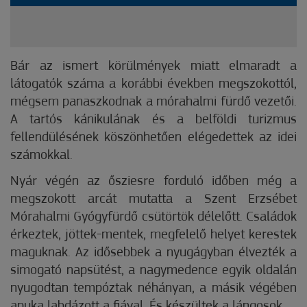
Bár az ismert körülmények miatt elmaradt a
látogatók száma a korábbi években megszokottól,
mégsem panaszkodnak a mórahalmi fürdő vezetői.
A tartós kánikulának és a belföldi turizmus
fellendülésének köszönhetően elégedettek az idei
számokkal.
Nyár végén az ősziesre forduló időben még a
megszokott arcát mutatta a Szent Erzsébet
Mórahalmi Gyógyfürdő csütörtök dél­­előtt. Családok
érkeztek, jöttek-mentek, megfelelő helyet ke­­restek
maguknak. Az idősebbek a nyugágyban élvezték a
simogató napsütést, a nagymedence egyik oldalán
nyugodtan tempóztak néhányan, a másik végében
apuka labdázott a fiával. És készültek a lángosok.