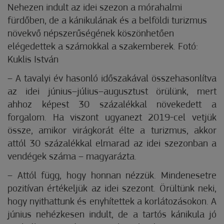
Nehezen indult az idei szezon a mórahalmi
fürdőben, de a kánikulának és a belföldi turizmus
növekvő népszerűségének köszönhetően
elégedettek a számokkal a szakemberek. Fotó:
Kuklis István
– A tavalyi év hasonló időszakával összehasonlítva
az idei június–július–augusztust örü­­lünk, mert
ahhoz képest 30 százalékkal növekedett a
forgalom. Ha viszont ugyanezt 2019-cel vetjük
össze, amikor virágkorát élte a turizmus, akkor
attól 30 százalékkal elmarad az idei szezonban a
vendégek száma – magyarázta.
– Attól függ, hogy honnan nézzük. Mindenesetre
pozitívan értékeljük az idei szezont. Örültünk neki,
hogy nyithattunk és enyhítettek a korlátozásokon. A
június nehézkesen indult, de a tartós kánikula jó