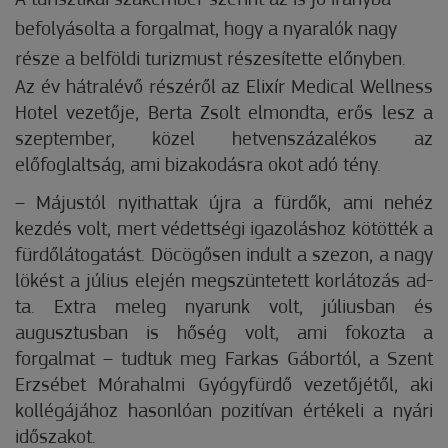
A turisztikai szakember szerint az is jó irányba
befolyásolta a forgalmat, hogy a nyaralók nagy
része a belföldi turizmust részesítette előnyben.
Az év hátralévő részéről az Elixír Medical Wellness
Hotel vezetője, Berta Zsolt elmondta, erős lesz a
szeptember, közel hetvenszázalékos az
előfoglaltság, ami bizakodásra okot adó tény.
– Májustól nyithattak újra a fürdők, ami nehéz
kezdés volt, mert védettségi igazolás­hoz kötötték a
fürdőlátogatást. Döcögősen indult a szezon, a nagy
lökést a július elején megszüntetett korlátozás ad­­
ta. Extra meleg nyarunk volt, júliusban és
augusztusban is hőség volt, ami fokozta a
forgalmat – tudtuk meg Farkas Gábortól, a Szent
Erzsébet Mó­­rahalmi Gyógyfürdő vezetőjétől, aki
kollégájához hasonlóan pozitívan értékeli a nyári
időszakot.