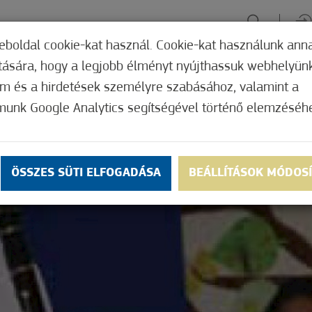
eboldal cookie-kat használ. Cookie-kat használunk ann
ítására, hogy a legjobb élményt nyújthassuk webhelyün
ÉLMÉNYSZERZÉS
ZÖLD FÓKUSZ
GYÓGYHELY
MERRE, M
om és a hirdetések személyre szabásához, valamint a
munk Google Analytics segítségével történő elemzéséh
ÖSSZES SÜTI ELFOGADÁSA
BEÁLLÍTÁSOK MÓDOS