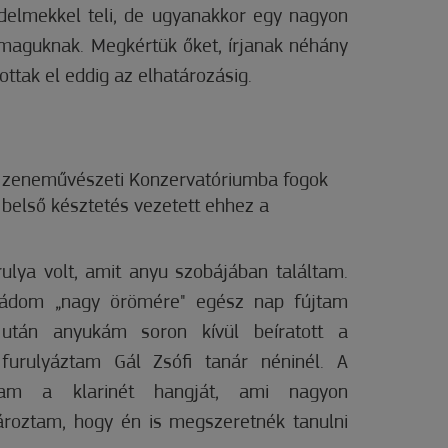
delmekkel teli, de ugyanakkor egy nagyon
 maguknak. Megkértük őket, írjanak néhány
ottak el eddig az elhatározásig.
i zeneművészeti Konzervatóriumba fogok
s belső késztetés vezetett ehhez a
lya volt, amit anyu szobájában találtam.
ládom „nagy örömére" egész nap fújtam
 után anyukám soron kívül beíratott a
 furulyáztam Gál Zsófi tanár néninél. A
ttam a klarinét hangját, ami nagyon
ároztam, hogy én is megszeretnék tanulni