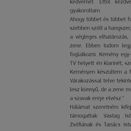
kedvemet. Ettől kezdv
gyakoroltam.
Ahogy többet és többet fú
szebben szólt a hangszer
a végleges elhatározás,
zene. Ebben tudom legj
foglalkozni. Kemény egy-
TV helyett én klarinét, s
Keményen készültem a fel
Várakozással telve tekin
lesz könnyű, de a zene mi
a szavak ereje elvész."
Hálámat szeretném kifej
támogattak: Vastag Is
Zsófiának és Tanács Ist