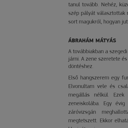
tanul tovább. Nehéz, küz
szép pályát választottak
sort magukról, hogyan jut
ÁBRAHÁM MÁTYÁS
A továbbiakban a szeged
járni. A zene szeretete é
döntéshez.
Első hangszerem egy furu
Elvonultam vele és csa
megállás nélkül. Ezek
zeneiskolába. Egy évig
záróvizsgán meghallo
megtetszett. Ekkor elhat