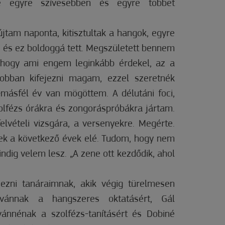
e egyre szívesebben és egyre többet
jtam naponta, kitisztultak a hangok, egyre
, és ez boldoggá tett. Megszületett bennem
 hogy ami engem leginkább érdekel, az a
obban kifejezni magam, ezzel szeretnék
másfél év van mögöttem. A délutáni foci,
zolfézs órákra és zongoráspróbákra jártam.
vételi vizsgára, a versenyekre. Megérte.
tek a következő évek elé. Tudom, hogy nem
ndig velem lesz. „A zene ott kezdődik, ahol
ezni tanáraimnak, akik végig türelmesen
tvánnak a hangszeres oktatásért, Gál
vánnénak a szolfézs-tanításért és Dobiné