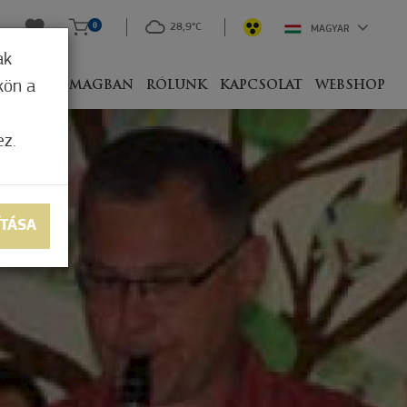
0
28,9°C
MAGYAR
ak
kön a
IVEL
CSOMAGBAN
RÓLUNK
KAPCSOLAT
WEBSHOP
ez.
ÍTÁSA