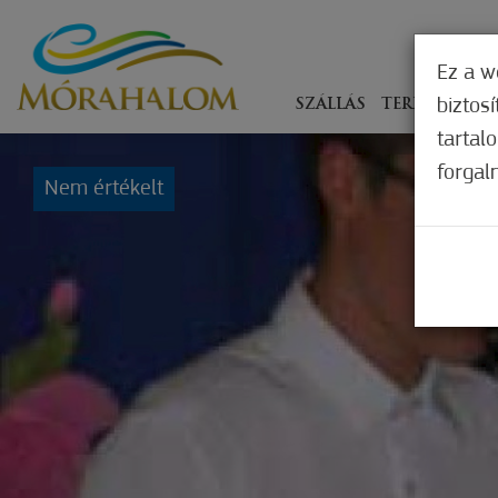
Ez a w
biztos
SZÁLLÁS
TERÍTÉKEN
tartal
forgal
Nem értékelt