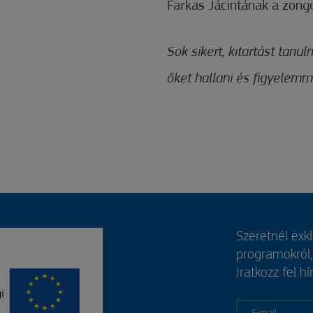
Farkas Jácintának a zongo
Sok sikert, kitartást tan
őket hallani és figyelemme
Szeretnél exk
programokról
Iratkozz fel hí