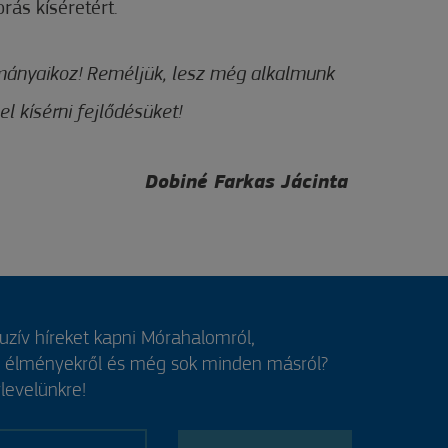
rás kíséretért.
ulmányaikoz! Reméljük, lesz még alkalmunk
l kísérni fejlődésüket!
Dobiné Farkas Jácinta
luzív híreket kapni Mórahalomról,
, élményekről és még sok minden másról?
rlevelünkre!