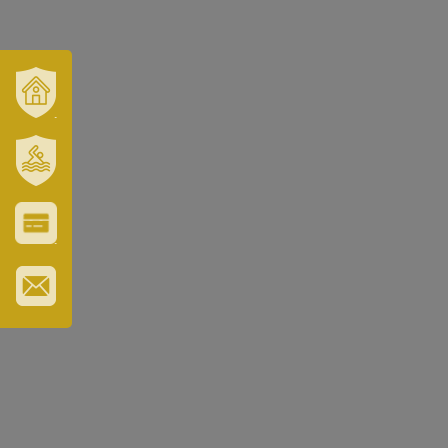
VÁROSUNK
ÉS
TÉRSÉGÜNK
SZT.
ERZSÉBET
GYÓGYFÜRDŐ
VÁROS-
ÉS
TURISZTIKAI
KÁRTYA
IRATKOZZON
FEL
HÍRLEVELÜNKRE