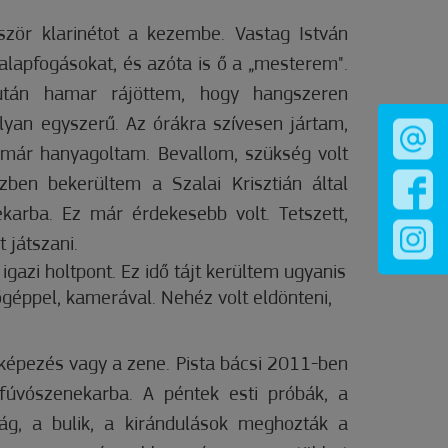
zör klarinétot a kezembe. Vastag István
alapfogásokat, és azóta is ő a „mesterem".
után hamar rájöttem, hogy hangszeren
lyan egyszerű. Az órákra szívesen jártam,
 már hanyagoltam. Bevallom, szükség volt
zben bekerültem a Szalai Krisztián által
karba. Ez már érdekesebb volt. Tetszett,
 játszani.
igazi holtpont. Ez idő tájt kerültem ugyanis
géppel, kamerával. Nehéz volt eldönteni,
yképezés vagy a zene. Pista bácsi 2011-ben
fúvószenekarba. A péntek esti próbák, a
ág, a bulik, a kirándulások meghozták a