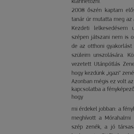
klarinétozni.
2008 őszén kaptam elős
tanár úr mutatta meg az 
Kezdeti lelkesedésem 
szépen játszani nem is o
de az otthoni gyakorlást
szüleim unszolására. Kö
vezetett Utánpótlás Zene
hogy kezdünk „igazi" zenét
Azonban mégis ez volt az 
kapcsolatba a fényképező
hogy
mi érdekel jobban: a fén
meghívott a Mórahalmi 
szép zenék, a jó társas