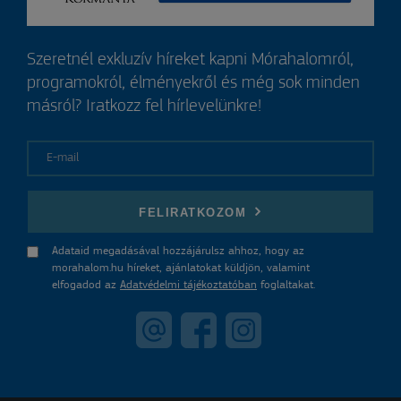
Szeretnél exkluzív híreket kapni Mórahalomról,
programokról, élményekről és még sok minden
másról? Iratkozz fel hírlevelünkre!
E-mail
FELIRATKOZOM
Adataid megadásával hozzájárulsz ahhoz, hogy az
morahalom.hu híreket, ajánlatokat küldjön, valamint
elfogadod az
Adatvédelmi tájékoztatóban
foglaltakat.