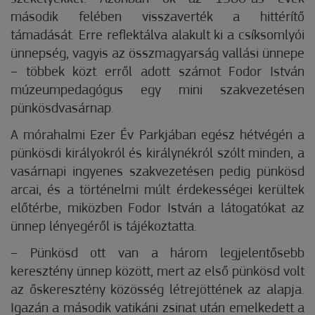
második felében visszaverték a hittérítő
támadását. Erre reflektálva alakult ki a csíksomlyói
ünnepség, vagyis az összmagyarság vallási ünnepe
– többek közt erről adott számot Fodor István
múzeumpedagógus egy mini szakvezetésen
pünkösdvasárnap.
A mórahalmi Ezer Év Parkjában egész hétvégén a
pünkösdi királyokról és királynékról szólt minden, a
vasárnapi ingyenes szakvezetésen pedig pünkösd
arcai, és a történelmi múlt érdekességei kerültek
előtérbe, miközben Fodor István a látogatókat az
ünnep lényegéről is tájékoztatta.
– Pünkösd ott van a három legjelentősebb
keresztény ünnep között, mert az első pünkösd volt
az őskeresztény közösség létrejöttének az alapja.
Igazán a második vatikáni zsinat után emelkedett a