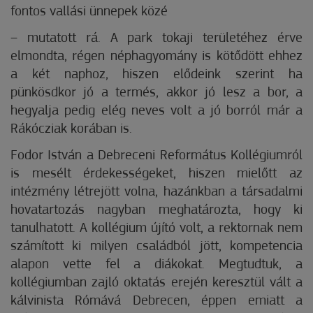
fontos vallási ünnepek közé
– mutatott rá. A park tokaji területéhez érve
elmondta, régen néphagyomány is kötődött ehhez
a két naphoz, hiszen elődeink szerint ha
pünkösdkor jó a termés, akkor jó lesz a bor, a
hegyalja pedig elég neves volt a jó borról már a
Rákócziak korában is.
Fodor István a Debreceni Református Kollégiumról
is mesélt érdekességeket, hiszen mielőtt az
intézmény létrejött volna, hazánkban a társadalmi
hovatartozás nagyban meghatározta, hogy ki
tanulhatott. A kollégium újító volt, a rektornak nem
számított ki milyen családból jött, kompetencia
alapon vette fel a diákokat. Megtudtuk, a
kollégiumban zajló oktatás erején keresztül vált a
kálvinista Rómává Debrecen, éppen emiatt a