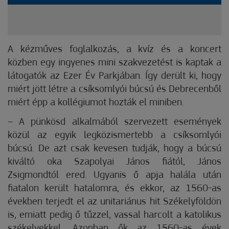
A kézműves foglalkozás, a kvíz és a koncert
közben egy ingyenes mini szakvezetést is kaptak a
látogatók az Ezer Év Parkjában. Így derült ki, hogy
miért jött létre a csíksomlyói búcsú és Debrecenből
miért épp a kollégiumot hozták el miniben.
– A pünkösd alkalmából szervezett események
közül az egyik legközismertebb a csíksomlyói
búcsú. De azt csak kevesen tudják, hogy a búcsú
kiváltó oka Szapolyai János fiától, János
Zsigmondtól ered. Ugyanis ő apja halála után
fiatalon került hatalomra, és ekkor, az 1560-as
években terjedt el az unitariánus hit Székelyföldön
is, emiatt pedig ő tűzzel, vassal harcolt a katolikus
székelyekkel. Azonban ők az 1560-as évek