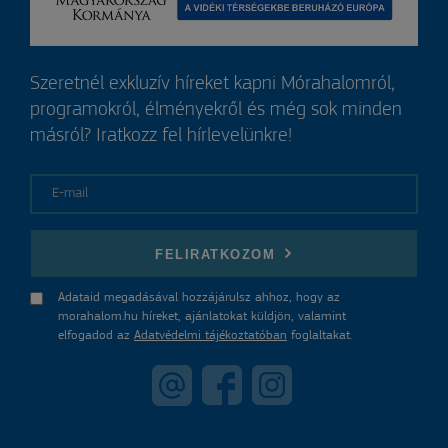
Szeretnél exkluzív híreket kapni Mórahalomról,
programokról, élményekről és még sok minden
másról? Iratkozz fel hírlevelünkre!
E-mail
FELIRATKOZOM
Adataid megadásával hozzájárulsz ahhoz, hogy az
morahalom.hu híreket, ajánlatokat küldjön, valamint
elfogadod az
Adatvédelmi tájékoztatóban
foglaltakat.