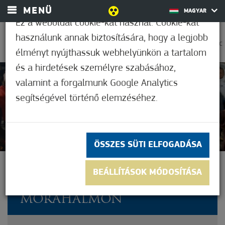
MENÜ
MAGYAR
Ez a weboldal cookie-kat használ. Cookie-kat
használunk annak biztosítására, hogy a legjobb
0
31,7°C
élményt nyújthassuk webhelyünkön a tartalom
és a hirdetések személyre szabásához,
valamint a forgalmunk Google Analytics
Nem értékelt
segítségével történő elemzéséhez.
ÖSSZES SÜTI ELFOGADÁSA
A REMÉNY LÁNGJA IS
BEÁLLÍTÁSOK MÓDOSÍTÁSA
FELLOBBANT
MÓRAHALMON