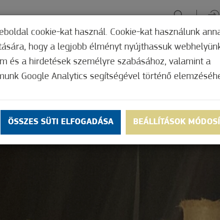
eboldal cookie-kat használ. Cookie-kat használunk ann
ítására, hogy a legjobb élményt nyújthassuk webhelyün
ÉLMÉNYSZERZÉS
ZÖLD FÓKUSZ
GYÓGYHELY
MERRE, M
om és a hirdetések személyre szabásához, valamint a
munk Google Analytics segítségével történő elemzéséh
ÖSSZES SÜTI ELFOGADÁSA
BEÁLLÍTÁSOK MÓDOS