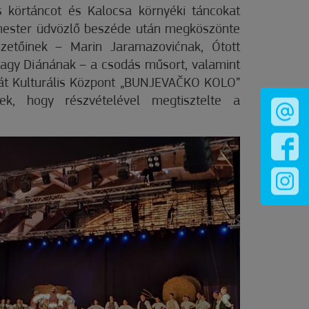
s körtáncot és Kalocsa környéki táncokat
rmester üdvözlő beszéde után megköszönte
ezetőinek – Marin Jaramazovićnak, Ótott
agy Diánának – a csodás műsort, valamint
vát Kulturális Központ „BUNJEVAČKO KOLO”
nek, hogy részvételével megtisztelte a