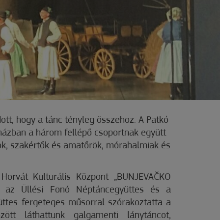
ott, hogy a tánc tényleg összehoz. A Patkó
házban a három fellépő csoportnak együtt
lok, szakértők és amatőrök, mórahalmiak és
 Horvát Kulturális Központ „BUNJEVAČKO
, az Üllési Fonó Néptáncegyüttes és a
tes fergeteges műsorral szórakoztatta a
ött láthattunk galgamenti lánytáncot,