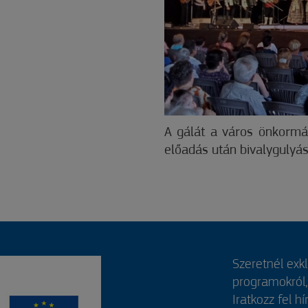
A gálát a város önkormá
előadás után bivalygulyá
Szeretnél exk
programokról
Iratkozz fel hí