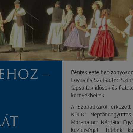
EHOZ –
Péntek este bebizonyosod
Lovas és Szabadtéri Szín
tapsoltak idősek és fiata
környékbeliek.
I
A Szabadkáról érkezett
KOLO” Néptáncegyüttes
ÁT
Mórahalom Néptánc Együt
közönséget. Többek köz