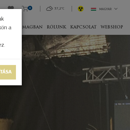
0
37,2°C
MAGYAR
ak
kön a
IVEL
CSOMAGBAN
RÓLUNK
KAPCSOLAT
WEBSHOP
ez.
ÍTÁSA