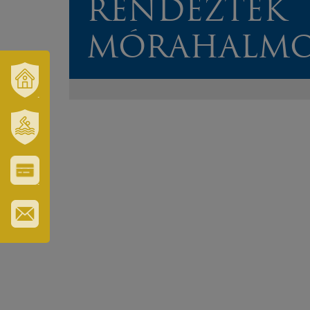
RENDEZTEK
MÓRAHALM
VÁROSUNK
ÉS
TÉRSÉGÜNK
SZT.
ERZSÉBET
GYÓGYFÜRDŐ
VÁROS-
ÉS
TURISZTIKAI
KÁRTYA
IRATKOZZON
FEL
HÍRLEVELÜNKRE