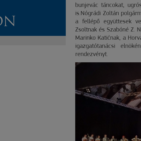
bunjevác táncokat, ugró
is.Nógrádi Zoltán polgá
ON
a fellépő együttesek v
Zsoltnak és Szabóné Z. N
Marinko Katićnak, a Hor
igazgatótanácsi elnöké
rendezvényt.