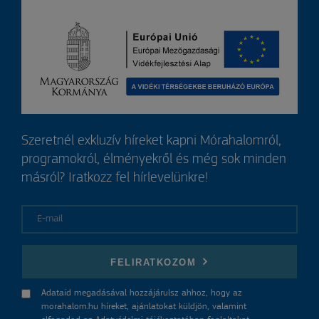
Szeretnél exkluzív híreket kapni Mórahalomról,
programokról, élményekről és még sok minden
másról? Iratkozz fel hírlevelünkre!
E-mail
FELIRATKOZOM
Adataid megadásával hozzájárulsz ahhoz, hogy az
morahalom.hu híreket, ajánlatokat küldjön, valamint