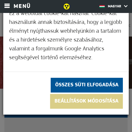
MENÜ
MAGYAR
Ez a weboldal cookie-kat használ. Cookie-kat
használunk annak biztosítására, hogy a legjobb
0
37,2°C
élményt nyújthassuk webhelyünkön a tartalom
és a hirdetések személyre szabásához,
valamint a forgalmunk Google Analytics
Nem értékelt
segítségével történő elemzéséhez.
ÖSSZES SÜTI ELFOGADÁSA
ARANY FOKOZATOT
BEÁLLÍTÁSOK MÓDOSÍTÁSA
KAPOTT SOMOGYI LAJOS