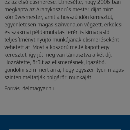
ez az első elismerése. Elmesélte, hogy 2006-ban
megkapta az Aranykoszorús mester díjat mint
kőművesmester, amit a hosszú időn keresztül,
egyenletesen magas színvonalon végzett, erkölcsi
és szakmai példamutatás terén is kimagasló
teljesítményt nyújtó munkájának elismeréseként
vehetett át. Most a koszorú mellé kapott egy
keresztet, így jól meg van támasztva a két díj.
Hozzátette, örült az elismerésnek, igazából
gondolni sem mert arra, hogy egyszer ilyen magas
szinten méltatják polgárőri munkáját.
Forrás: delmagyar.hu