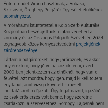
Érdemrendet Virágh Lászlónak, a Subasa,
Sziksóstó, Öreghegy Polgárőr Egyesület elnökének
adományozta
.
A mórahalmi kitüntetettel a Kolo Szerb Kulturális
Központban beszélgettünk miután véget ért a
kormány és az Országos Polgárőr Szövetség 2024
legnagyobb közös környezetvédelmi
projektjének
zárórendezvénye
.
Láttam a polgárőröket, hogy járőröznek, és akkor
úgy éreztem, hogy jó volna köztük lenni, ezért
2000-ben jelentkeztem az elnöknél, hogy van-e
felvétel. Azt mondta, hogy igen, majd ki kell tölteni
egy lapot, amit vizsga követett – mesélt
indíttatásáról a díjazott. Úgy fogalmazott, igazából
ez csak erős érzés volt benne, hogy szeretne
csatlakozni a szervezethez. Somogyi Lajosnak nem