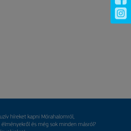
luzív híreket kapni Mórahalomról,
, élményekről és még sok minden másról?