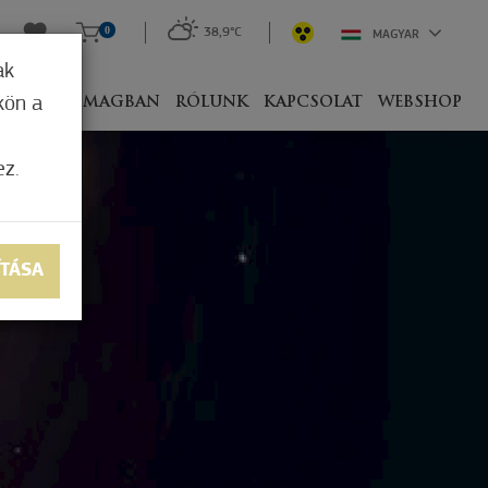
0
38,9°C
MAGYAR
ak
kön a
IVEL
CSOMAGBAN
RÓLUNK
KAPCSOLAT
WEBSHOP
ez.
ÍTÁSA