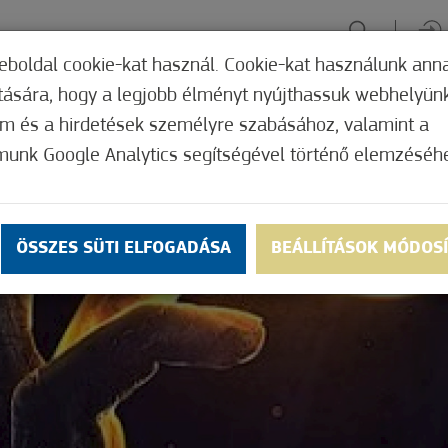
eboldal cookie-kat használ. Cookie-kat használunk ann
ítására, hogy a legjobb élményt nyújthassuk webhelyün
ÉLMÉNYSZERZÉS
ZÖLD FÓKUSZ
GYÓGYHELY
MERRE, M
om és a hirdetések személyre szabásához, valamint a
munk Google Analytics segítségével történő elemzéséh
ÖSSZES SÜTI ELFOGADÁSA
BEÁLLÍTÁSOK MÓDOS