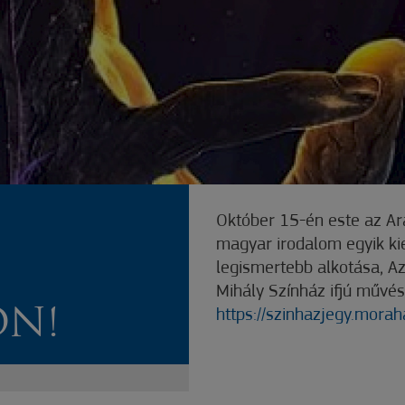
Október 15-én este az A
magyar irodalom egyik k
legismertebb alkotása, Az
Mihály Színház ifjú művész
N!
https://szinhazjegy.mora