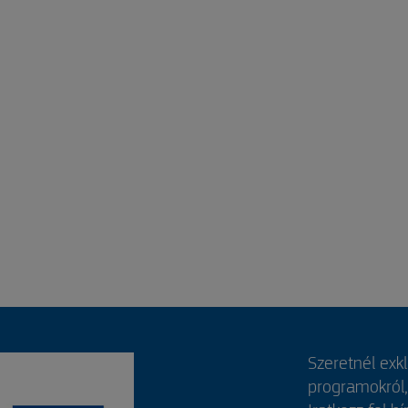
Szeretnél exk
programokról