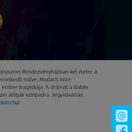
ranyszöm Rendezvényházban kel életre a
iemelkedő műve, Madách Imre
 ember tragédiája. A drámát a Babits
ei állítják színpadra. Jegyvásárlás:
halom.hu/