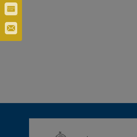
ERZSÉBET
GYÓGYFÜRDŐ
VÁROS-
ÉS
TURISZTIKAI
KÁRTYA
IRATKOZZON
FEL
HÍRLEVELÜNKRE