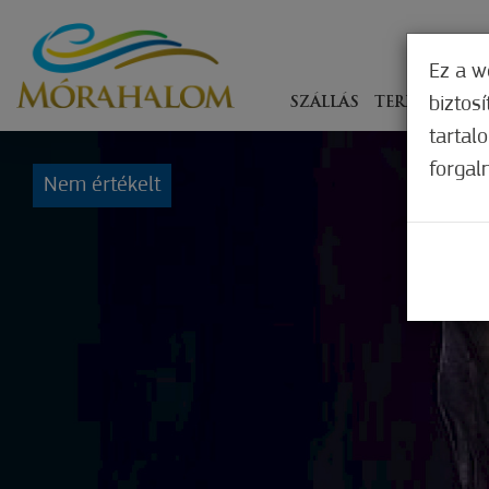
Ez a w
biztos
SZÁLLÁS
TERÍTÉKEN
tartal
forgal
Nem értékelt