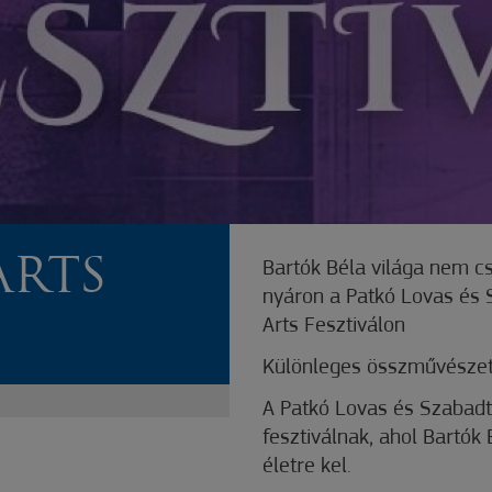
ARTS
Bartók Béla világa nem c
nyáron a Patkó Lovas és S
Arts Fesztiválon
Különleges összművészet
A Patkó Lovas és Szabadté
fesztiválnak, ahol Bartó
életre kel.