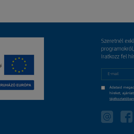
Szeretnél exk
programokról
Iratkozz fel hí
E-mail
Adataid megad
híreket, ajánl
tájékoztatóban