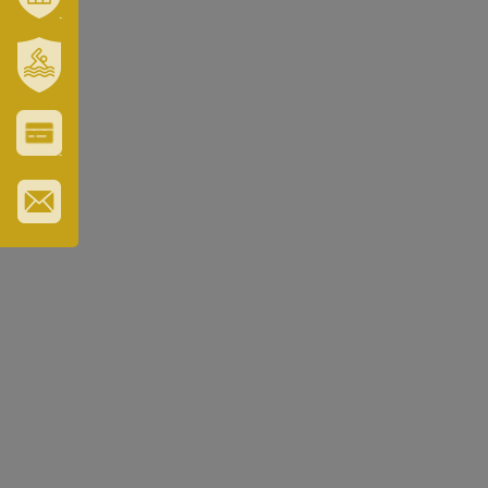
VÁROSUNK
ÉS
TÉRSÉGÜNK
SZT.
ERZSÉBET
GYÓGYFÜRDŐ
VÁROS-
ÉS
TURISZTIKAI
KÁRTYA
IRATKOZZON
FEL
HÍRLEVELÜNKRE