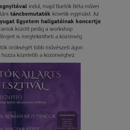
megnyitóval
indul, majd Bartók Béla művei
rtárs
táncbemutatók
követik egymást. Az
yugat Egyetem hallgatóinak koncertje
gramok között pedig a workshop
ilmjeit is megtekintheti a közönség.
artók örökségét több művészeti ágon
 hozza közelebb a közönséghez.