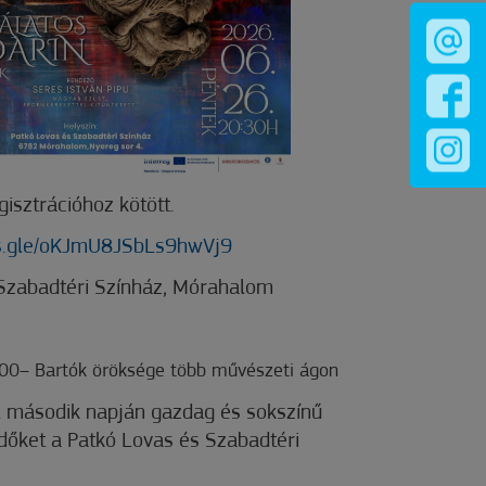
gisztrációhoz kötött.
ms.gle/oKJmU8JSbLs9hwVj9
 Szabadtéri Színház, Mórahalom
7:00– Bartók öröksége több művészeti ágon
ál második napján gazdag és sokszínű
dőket a Patkó Lovas és Szabadtéri