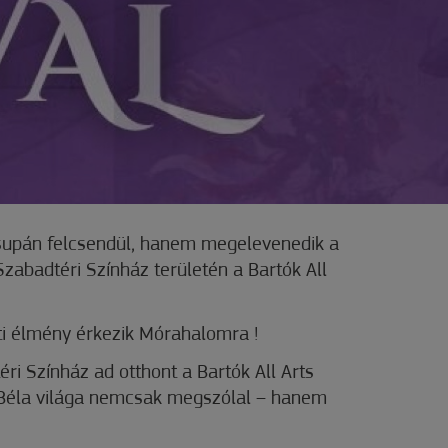
supán felcsendül, hanem megelevenedik a
zabadtéri Színház területén a Bartók All
i élmény érkezik Mórahalomra !
ri Színház ad otthont a Bartók All Arts
k Béla világa nemcsak megszólal – hanem