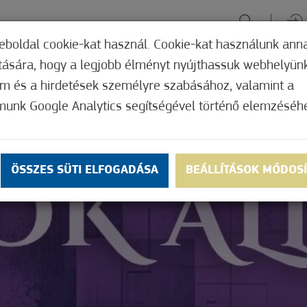
eboldal cookie-kat használ. Cookie-kat használunk ann
ítására, hogy a legjobb élményt nyújthassuk webhelyün
ÉLMÉNYSZERZÉS
ZÖLD FÓKUSZ
GYÓGYHELY
MERRE, M
om és a hirdetések személyre szabásához, valamint a
munk Google Analytics segítségével történő elemzéséh
ÖSSZES SÜTI ELFOGADÁSA
BEÁLLÍTÁSOK MÓDOS