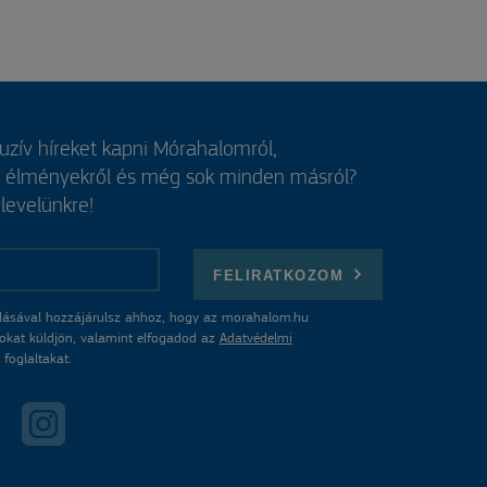
luzív híreket kapni Mórahalomról,
, élményekről és még sok minden másról?
rlevelünkre!
FELIRATKOZOM
ásával hozzájárulsz ahhoz, hogy az morahalom.hu
atokat küldjön, valamint elfogadod az
Adatvédelmi
foglaltakat.