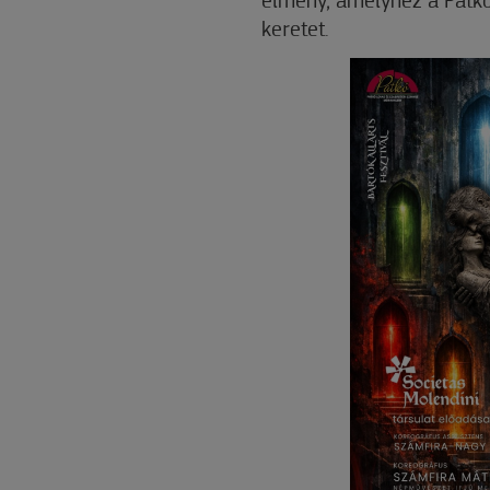
élmény, amelyhez a Patkó
keretet.