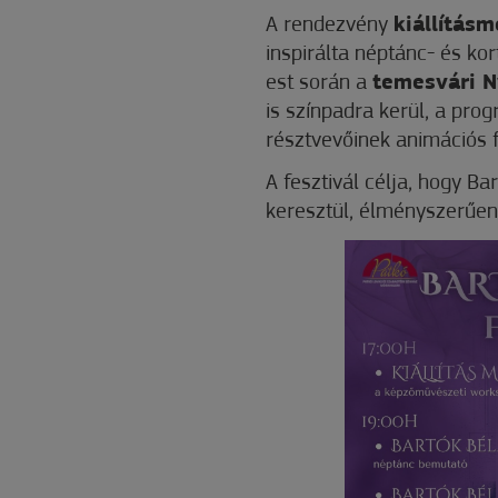
A rendezvény
kiállítás
inspirálta néptánc- és ko
est során a
temesvári N
is színpadra kerül, a pro
résztvevőinek animációs f
A fesztivál célja, hogy B
keresztül, élményszerűen