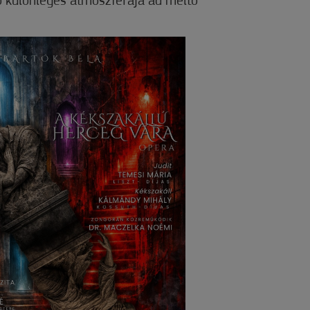
 különleges atmoszférája ad méltó