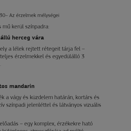
0:30– Az érzelmek mélységei
s mű kerül színpadra:
állú herceg vára
y a lélek rejtett rétegeit tárja fel –
őteljes érzelmekkel és egyedülálló 3
.
atos mandarin
ék a vágy és küzdelem határán, kortárs és
v színpadi jelenléttel és látványos vizuális
előadás – egy komplex, érzékekre ható