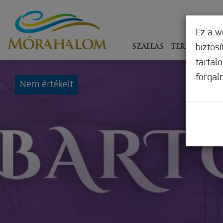
Ez a w
biztos
SZÁLLÁS
TERÍTÉKEN
tartal
forgal
Nem értékelt