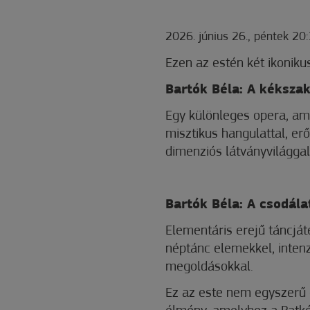
2026. június 26., péntek 2
Ezen az estén két ikoniku
Bartók Béla: A kékszak
Egy különleges opera, amel
misztikus hangulattal, er
dimenziós látványvilággal
Bartók Béla: A csodál
Elementáris erejű táncját
néptánc elemekkel, intenzí
megoldásokkal.
Ez az este nem egyszerű 