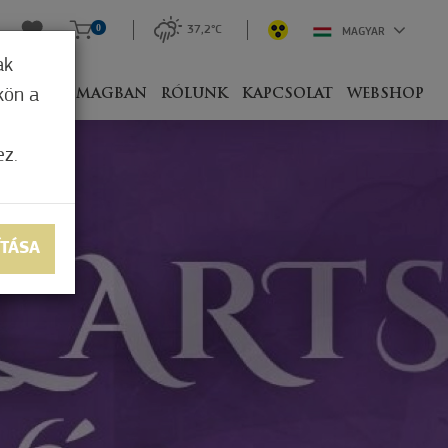
0
37,2°C
MAGYAR
ak
kön a
IVEL
CSOMAGBAN
RÓLUNK
KAPCSOLAT
WEBSHOP
ez.
ÍTÁSA