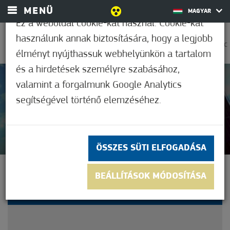
MENÜ
MAGYAR
Ez a weboldal cookie-kat használ. Cookie-kat
használunk annak biztosítására, hogy a legjobb
0
31,7°C
élményt nyújthassuk webhelyünkön a tartalom
és a hirdetések személyre szabásához,
valamint a forgalmunk Google Analytics
Nem értékelt
segítségével történő elemzéséhez.
ÖSSZES SÜTI ELFOGADÁSA
BEMUTATKOZIK EGY „ZÖLD
BEÁLLÍTÁSOK MÓDOSÍTÁSA
SZÁLLODA”