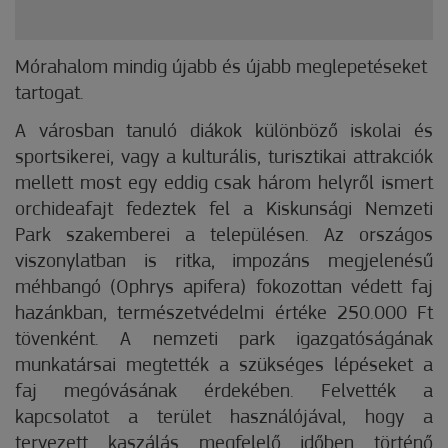
Mórahalom mindig újabb és újabb meglepetéseket
tartogat.
A városban tanuló diákok különböző iskolai és
sportsikerei, vagy a kulturális, turisztikai attrakciók
mellett most egy eddig csak három helyről ismert
orchideafajt fedeztek fel a Kiskunsági Nemzeti
Park szakemberei a településen. Az országos
viszonylatban is ritka, impozáns megjelenésű
méhbangó (Ophrys apifera) fokozottan védett faj
hazánkban, természetvédelmi értéke 250.000 Ft
tövenként. A nemzeti park igazgatóságának
munkatársai megtették a szükséges lépéseket a
faj megóvásának érdekében. Felvették a
kapcsolatot a terület használójával, hogy a
tervezett kaszálás megfelelő időben történő