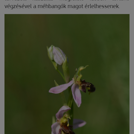
végzésével a méhbangók magot érlelhessenek.