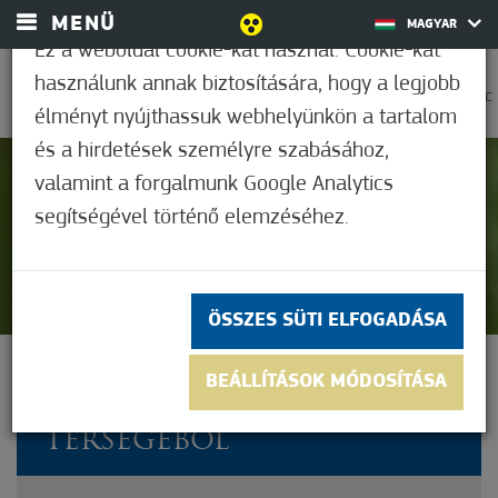
MENÜ
MAGYAR
Ez a weboldal cookie-kat használ. Cookie-kat
használunk annak biztosítására, hogy a legjobb
0
25,6°C
élményt nyújthassuk webhelyünkön a tartalom
és a hirdetések személyre szabásához,
valamint a forgalmunk Google Analytics
Nem értékelt
segítségével történő elemzéséhez.
ÖSSZES SÜTI ELFOGADÁSA
BOTANIKAI SZENZÁCIÓ
BEÁLLÍTÁSOK MÓDOSÍTÁSA
KERÜLT ELŐ MÓRAHALOM
TÉRSÉGÉBŐL