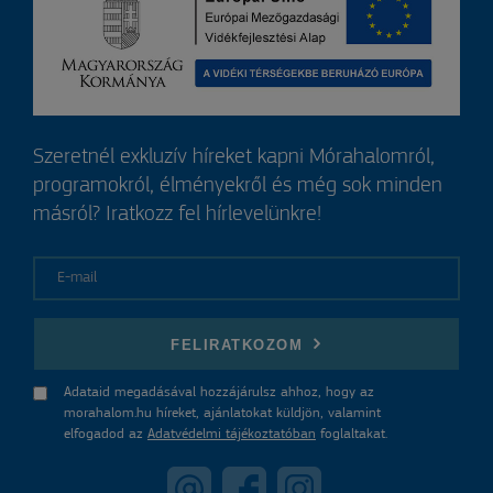
Szeretnél exkluzív híreket kapni Mórahalomról,
programokról, élményekről és még sok minden
másról? Iratkozz fel hírlevelünkre!
E-mail
FELIRATKOZOM
Adataid megadásával hozzájárulsz ahhoz, hogy az
morahalom.hu híreket, ajánlatokat küldjön, valamint
elfogadod az
Adatvédelmi tájékoztatóban
foglaltakat.