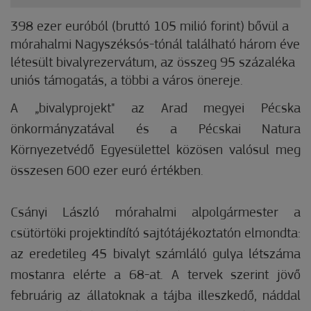
398 ezer euróból (bruttó 105 milió forint) bővül a
mórahalmi Nagyszéksós-tónál található három éve
létesült bivalyrezervátum, az összeg 95 százaléka
uniós támogatás, a többi a város önereje.
A „bivalyprojekt" az Arad megyei Pécska
önkormányzatával és a Pécskai Natura
Környezetvédő Egyesülettel közösen valósul meg
összesen 600 ezer euró értékben.
Csányi László mórahalmi alpolgármester a
csütörtöki projektindító sajtótájékoztatón elmondta:
az eredetileg 45 bivalyt számláló gulya létszáma
mostanra elérte a 68-at. A tervek szerint jövő
februárig az állatoknak a tájba illeszkedő, náddal