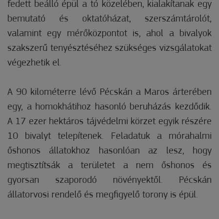
fedett beálló épül a tó közelében, kialakítanak egy
bemutató és oktatóházat, szerszámtárolót,
valamint egy mérőközpontot is, ahol a bivalyok
szakszerű tenyésztéséhez szükséges vizsgálatokat
végezhetik el.
A 90 kilométerre lévő Pécskán a Maros árterében
egy, a homokhátihoz hasonló beruházás kezdődik.
A 17 ezer hektáros tájvédelmi körzet egyik részére
10 bivalyt telepítenek. Feladatuk a mórahalmi
őshonos állatokhoz hasonlóan az lesz, hogy
megtisztítsák a területet a nem őshonos és
gyorsan szaporodó növényektől. Pécskán
állatorvosi rendelő és megfigyelő torony is épül.