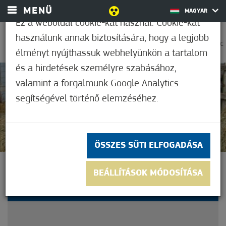
MENÜ
MAGYAR
Ez a weboldal cookie-kat használ. Cookie-kat
használunk annak biztosítására, hogy a legjobb
0
21,1°C
élményt nyújthassuk webhelyünkön a tartalom
és a hirdetések személyre szabásához,
valamint a forgalmunk Google Analytics
Nem értékelt
segítségével történő elemzéséhez.
ÖSSZES SÜTI ELFOGADÁSA
BŐVÜL A MÓRAHALMI
BEÁLLÍTÁSOK MÓDOSÍTÁSA
BIVALYREZERVÁTUM