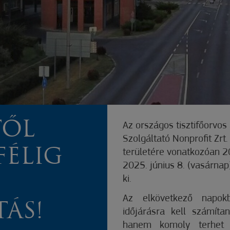
TŐL
Az országos tisztifőorvo
Szolgáltató Nonprofit Zrt
FÉLIG
területére vonatkozóan 20
2025. június 8. (vasárna
ki.
Az elkövetkező napok
ÁS!
időjárásra kell számíta
hanem komoly terhet 