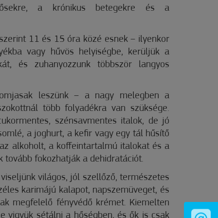
dősekre, a krónikus betegekre és a
zerint 11 és 15 óra közé esnek – ilyenkor
yékba vagy hűvös helyiségbe, kerüljük a
kát, és zuhanyozzunk többször langyos
omjasak leszünk – a nagy melegben a
zokottnál több folyadékra van szüksége.
 cukormentes, szénsavmentes italok, de jó
omlé, a joghurt, a kefir vagy egy tál hűsítő
 az alkoholt, a koffeintartalmú italokat és a
k tovább fokozhatják a dehidratációt.
iseljünk világos, jól szellőző, természetes
széles karimájú kalapot, napszemüveget, és
nak megfelelő fényvédő krémet. Kiemelten
e vigyük sétálni a hőségben, és ők is csak