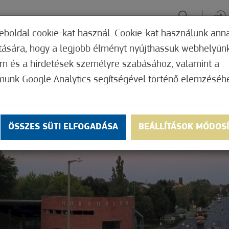
eboldal cookie-kat használ. Cookie-kat használunk ann
ítására, hogy a legjobb élményt nyújthassuk webhelyün
ÉLMÉNYSZERZÉS
ZÖLD FÓKUSZ
GYÓGYHELY
MERRE, M
om és a hirdetések személyre szabásához, valamint a
munk Google Analytics segítségével történő elemzéséh
ÖSSZES SÜTI ELFOGADÁSA
BEÁLLÍTÁSOK MÓDOS