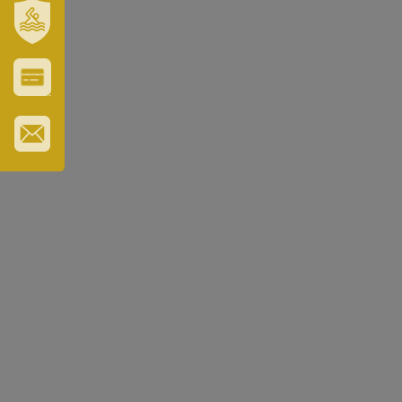
ÉS
TÉRSÉGÜNK
SZT.
ERZSÉBET
GYÓGYFÜRDŐ
VÁROS-
ÉS
TURISZTIKAI
KÁRTYA
IRATKOZZON
FEL
HÍRLEVELÜNKRE