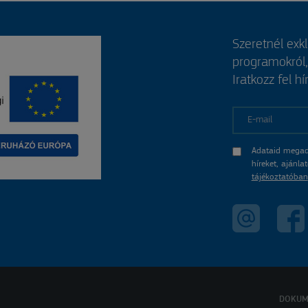
Szeretnél exk
programokról
Iratkozz fel hí
E-mail
Adataid megad
híreket, ajánl
tájékoztatóban
DOKUM