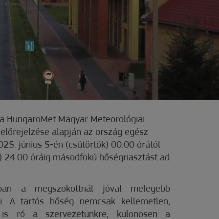
s a HungaroMet Magyar Meteorológiai
. előrejelzése alapján az ország egész
25. június 5-én (csütörtök) 00.00 órától
p) 24.00 óráig másodfokú hőségriasztást ad
ban a megszokottnál jóval melegebb
ni. A tartós hőség nemcsak kellemetlen,
is ró a szervezetünkre, különösen a