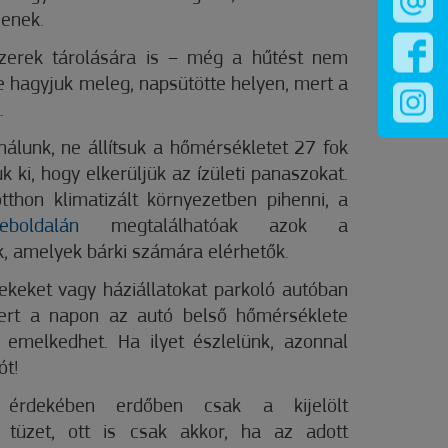
zenek.
szerek tárolására is – még a hűtést nem
e hagyjuk meleg, napsütötte helyen, mert a
.
nálunk, ne állítsuk a hőmérsékletet 27 fok
k ki, hogy elkerüljük az ízületi panaszokat.
thon klimatizált környezetben pihenni, a
eboldalán
megtalálhatóak azok a
k, amelyek bárki számára elérhetők.
keket vagy háziállatokat parkoló autóban
ert a napon az autó belső hőmérséklete
 emelkedhet. Ha ilyet észlelünk, azonnal
ót!
érdekében erdőben csak a kijelölt
k tüzet, ott is csak akkor, ha az adott