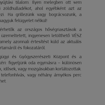
yújtási tilalom. Ilyen melegben ott sem
ti zöldhulladékot, ahol egyébként azt az
zi. Ha grillezünk vagy bográcsozunk, a
hagyjuk felügyelet nélkül!
érhetők az országos hőségriasztások a
 üzemeltetett, ingyenesen letölthető VÉSZ
 amely azonnali értesítést küld az aktuális
artamáról és fokozatáról.
ügyi és Gyógyszerészeti Központ és a
éri: figyeljünk oda egymásra – különösen
k, idősek, vagy mozgásukban korlátozottak.
 telefonhívás, vagy néhány árnyékos perc
het.