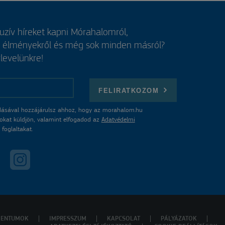
luzív híreket kapni Mórahalomról,
, élményekről és még sok minden másról?
rlevelünkre!
FELIRATKOZOM
ásával hozzájárulsz ahhoz, hogy az morahalom.hu
atokat küldjön, valamint elfogadod az
Adatvédelmi
foglaltakat.
ENTUMOK
IMPRESSZUM
KAPCSOLAT
PÁLYÁZATOK