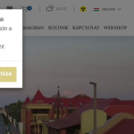
0
21,1°C
MAGYAR
ak
kön a
IVEL
CSOMAGBAN
RÓLUNK
KAPCSOLAT
WEBSHOP
ez.
ÍTÁSA