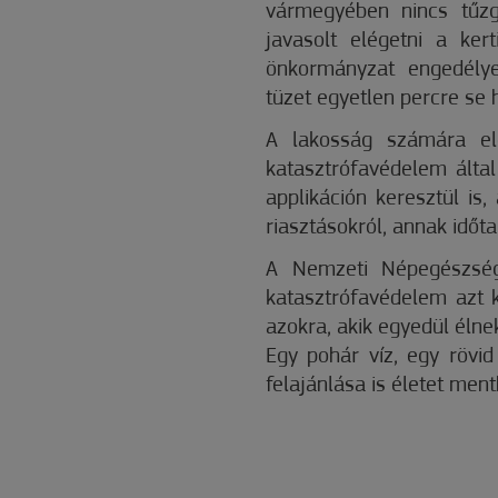
vármegyében nincs tűzg
javasolt elégetni a ker
önkormányzat engedélye
tüzet egyetlen percre se 
A lakosság számára el
katasztrófavédelem által
applikáción keresztül is,
riasztásokról, annak időt
A Nemzeti Népegészség
katasztrófavédelem azt k
azokra, akik egyedül élne
Egy pohár víz, egy rövid
felajánlása is életet ment