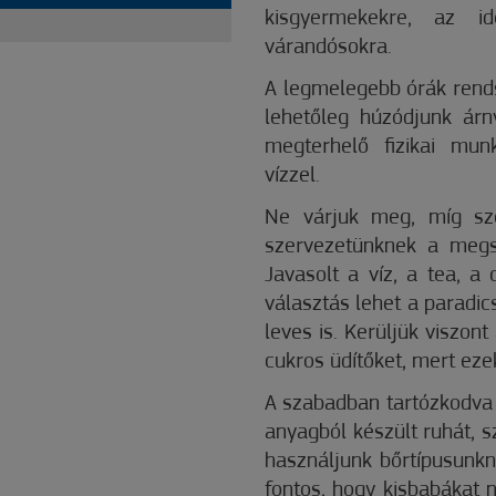
kisgyermekekre, az i
várandósokra.
A legmelegebb órák rends
lehetőleg húzódjunk árn
megterhelő fizikai mun
vízzel.
Ne várjuk meg, míg sz
szervezetünknek a megs
Javasolt a víz, a tea, a
választás lehet a paradics
leves is. Kerüljük viszont
cukros üdítőket, mert eze
A szabadban tartózkodva v
anyagból készült ruhát, 
használjunk bőrtípusunk
fontos, hogy kisbabákat n