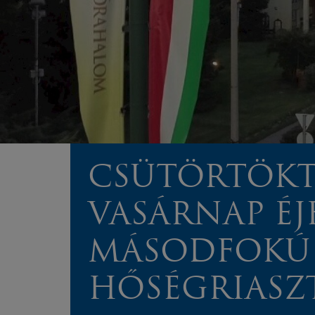
CSÜTÖRTÖK
VASÁRNAP ÉJ
MÁSODFOKÚ
HŐSÉGRIASZT