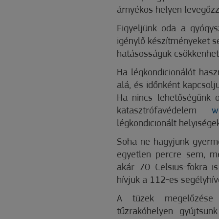
árnyékos helyen levegőz
Figyeljünk oda a gyógy
igénylő készítményeket s
hatásosságuk csökkenhet
Ha légkondicionálót hasz
alá, és időnként kapcsolju
Ha nincs lehetőségünk ot
katasztrófavédelem
w
légkondicionált helyisége
Soha ne hagyjunk gyerme
egyetlen percre sem, m
akár 70 Celsius-fokra is
hívjuk a 112-es segélyhív
A tüzek megelőzése 
tűzrakóhelyen gyújtsun