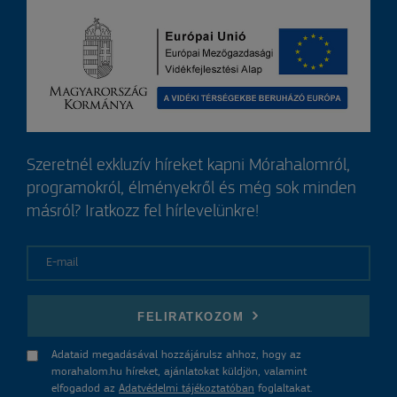
Szeretnél exkluzív híreket kapni Mórahalomról,
programokról, élményekről és még sok minden
másról? Iratkozz fel hírlevelünkre!
E-mail
FELIRATKOZOM
Adataid megadásával hozzájárulsz ahhoz, hogy az
morahalom.hu híreket, ajánlatokat küldjön, valamint
elfogadod az
Adatvédelmi tájékoztatóban
foglaltakat.