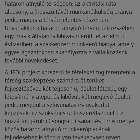
határon átnyúló térségben: az aktivitási ráta
alacsony, a (hosszú távú) munkanélküliség aránya
pedig magas a térség jelentős részeiben.
Ugyanakkor a határon átnyúló térség déli részében
egy másik általános kihívás merült fel az elmúlt
évtizedben: a szakképzett munkaerő hiánya, amely
egyes ágazatokban akadályozza a vállalkozások
további növekedését.
A JEDI projekt korszerű feltételeket fog teremteni a
térség szakképzése számára öt terület
fejlesztésével: két teljesen új épület létesül, egy
létesítmény átépül és kibővül, két meglévő épület
pedig megújul a színvonalas és gyakorlati
képzésekhez szükséges új felszereltséggel. Ez
hozzá fog járulni Csongrád-Csanád és Timiş megye
közös határon átnyúló munkaerőpiacának
fejlődéséhez is több olyan tevékenység révén,