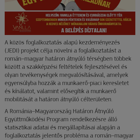
A közös foglalkoztatás alapú kezdeményezés
(JEDI) projekt célja növelni a foglalkoztatást a
román–magyar határon átnyúló térségben többek
között a szakképzési feltételek fejlesztésével és
olyan tevékenységek megvalósításával, amelyek
egyensúlyba hozzák a munkaerő-piaci keresletet
és kínálatot, valamint elősegítik a munkaerő
mobilitását a határon átnyúló célterületen.
A Románia–Magyarország Határon Átnyúló
Együttműködési Program rendelkezésre álló
statisztikai adatai és megállapításai alapján a
foglalkoztatás jelentős probléma a román–magyar