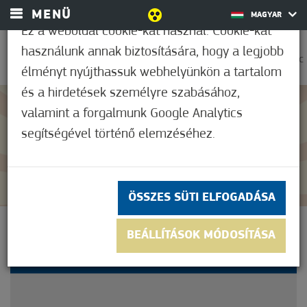
MENÜ
MAGYAR
Ez a weboldal cookie-kat használ. Cookie-kat
használunk annak biztosítására, hogy a legjobb
0
33,9°C
élményt nyújthassuk webhelyünkön a tartalom
és a hirdetések személyre szabásához,
valamint a forgalmunk Google Analytics
Nem értékelt
segítségével történő elemzéséhez.
ÖSSZES SÜTI ELFOGADÁSA
DÍJTALAN SZABADTÉRI
BEÁLLÍTÁSOK MÓDOSÍTÁSA
FILMVETÍTÉSEK