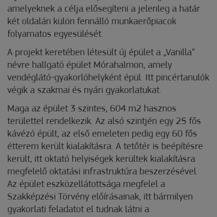
amelyeknek a célja elősegíteni a jelenleg a határ
két oldalán külön fennálló munkaerőpiacok
folyamatos egyesülését.
A projekt keretében létesült új épület a „Vanilla”
névre hallgató épület Mórahalmon, amely
vendéglátó-gyakorlóhelyként épül. Itt pincértanulók
végik a szakmai és nyári gyakorlatukat.
Maga az épület 3 szintes, 604 m2 hasznos
területtel rendelkezik. Az alsó szintjén egy 25 fős
kávézó épült, az első emeleten pedig egy 60 fős
étterem került kialakításra. A tetőtér is beépítésre
került, itt oktató helyiségek kerültek kialakításra
megfelelő oktatási infrastruktúra beszerzésével.
Az épület eszközellátottsága megfelel a
Szakképzési Törvény előírásainak, itt bármilyen
gyakorlati feladatot el tudnak látni a