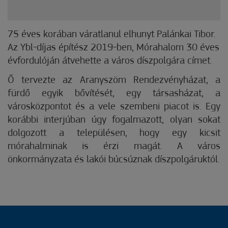
75 éves korában váratlanul elhunyt Palánkai Tibor.
Az Ybl-díjas építész 2019-ben, Mórahalom 30 éves
évfordulóján átvehette a város díszpolgára címet.
Ő tervezte az Aranyszöm Rendezvényházat, a
fürdő egyik bővítését, egy társasházat, a
városközpontot és a vele szembeni piacot is. Egy
korábbi interjúban úgy fogalmazott, olyan sokat
dolgozott a településen, hogy egy kicsit
mórahalminak is érzi magát. A város
önkormányzata és lakói búcsúznak díszpolgáruktól.