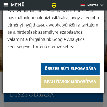
MENÜ
MAGYAR
Ez a weboldal cookie-kat használ. Cookie-kat
használunk annak biztosítására, hogy a legjobb
0
18,9°C
élményt nyújthassuk webhelyünkön a tartalom
és a hirdetések személyre szabásához,
valamint a forgalmunk Google Analytics
Nem értékelt
segítségével történő elemzéséhez.
ÖSSZES SÜTI ELFOGADÁSA
ELHUNYT PALÁNKAI TIBOR
BEÁLLÍTÁSOK MÓDOSÍTÁSA
ÉPÍTÉSZ, MÓRAHALOM
DÍSZPOLGÁRA