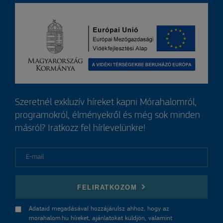
Szeretnél exkluzív híreket kapni Mórahalomról,
programokról, élményekről és még sok minden
másról? Iratkozz fel hírlevelünkre!
E-mail
FELIRATKOZOM
Adataid megadásával hozzájárulsz ahhoz, hogy az
morahalom.hu híreket, ajánlatokat küldjön, valamint