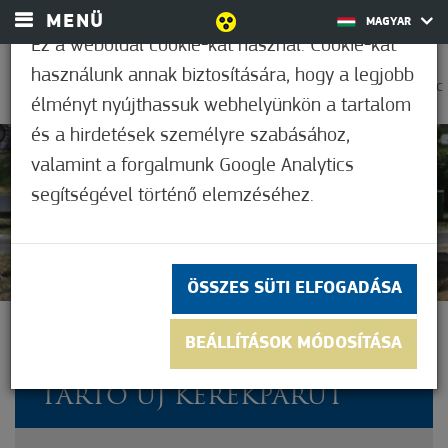
MENÜ
MAGYAR
Ez a weboldal cookie-kat használ. Cookie-kat
használunk annak biztosítására, hogy a legjobb
0
38,9°C
élményt nyújthassuk webhelyünkön a tartalom
és a hirdetések személyre szabásához,
valamint a forgalmunk Google Analytics
Nem értékelt
segítségével történő elemzéséhez.
ÖSSZES SÜTI ELFOGADÁSA
ELKÉSZÜLT A
BEÁLLÍTÁSOK MÓDOSÍTÁSA
MÓRAHALOMTÓL KISSORIG
TARTÓ ÚJ KERÉKPÁRÚT