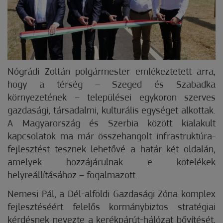
Nógrádi Zoltán polgármester emlékeztetett arra,
hogy a térség – Szeged és Szabadka
környezetének – települései egykoron szerves
gazdasági, társadalmi, kulturális egységet alkottak.
A Magyarország és Szerbia között kialakult
kapcsolatok ma már összehangolt infrastruktúra-
fejlesztést tesznek lehetővé a határ két oldalán,
amelyek hozzájárulnak e kötelékek
helyreállításához – fogalmazott.
Nemesi Pál, a Dél-alföldi Gazdasági Zóna komplex
fejlesztéséért felelős kormánybiztos stratégiai
kérdésnek nevezte a kerékpárút-hálózat bővítését,