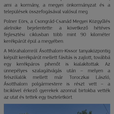
ami a kormány, a megyei önkormányzat és a
települések összefogásával valósul meg.
Polner Eörs, a Csongrád-Csanád Megyei Közgyűlés
alelnöke bejelentette: a következő hétéves
fejlesztési ciklusban több mint 90 kilométer
kerékpárút épül a megyében.
A Mórahalomról Ásotthalom-Kissor tanyaközpontig
kiépült kerékpárút mellett fásítás is zajlott, továbbá
egy kerékpáros pihenőt is kialakítottak. Az
ünnepélyes szalagátvágás után – melyen a
felszólalók mellett már Toroczkai László,
Ásotthalom polgármestere is részt vett – a
biciklivel érkező gyerekek azonnal birtokba vették
az utat és tettek egy tiszteletkört.