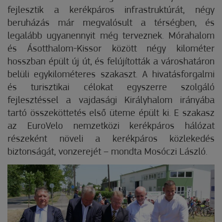
fejlesztik a kerékpáros infrastruktúrát, négy
beruházás már megvalósult a térségben, és
legalább ugyanennyit még terveznek. Mórahalom
és Ásotthalom-Kissor között négy kilométer
hosszban épült új út, és felújították a városhatáron
belüli egykilométeres szakaszt. A hivatásforgalmi
és turisztikai célokat egyszerre szolgáló
fejlesztéssel a vajdasági Királyhalom irányába
tartó összeköttetés első üteme épült ki. E szakasz
az EuroVelo nemzetközi kerékpáros hálózat
részeként növeli a kerékpáros közlekedés
biztonságát, vonzerejét – mondta Mosóczi László.