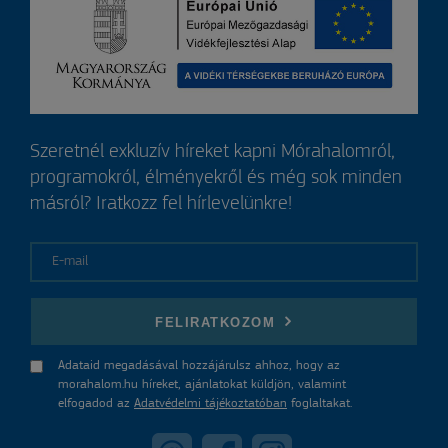
Szeretnél exkluzív híreket kapni Mórahalomról,
programokról, élményekről és még sok minden
másról? Iratkozz fel hírlevelünkre!
E-mail
FELIRATKOZOM
Adataid megadásával hozzájárulsz ahhoz, hogy az
morahalom.hu híreket, ajánlatokat küldjön, valamint
elfogadod az
Adatvédelmi tájékoztatóban
foglaltakat.