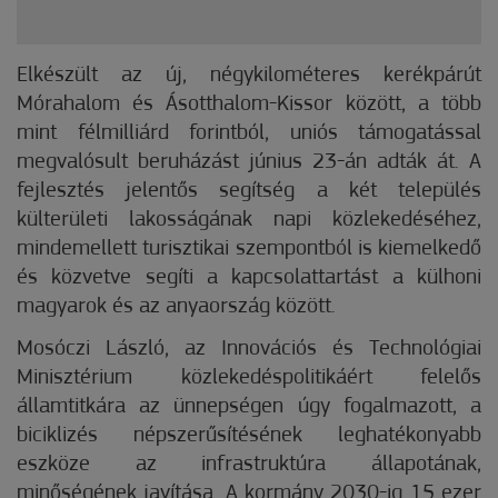
Elkészült az új, négykilométeres kerékpárút
Mórahalom és Ásotthalom-Kissor között, a több
mint félmilliárd forintból, uniós támogatással
megvalósult beruházást június 23-án adták át. A
fejlesztés jelentős segítség a két település
külterületi lakosságának napi közlekedéséhez,
mindemellett turisztikai szempontból is kiemelkedő
és közvetve segíti a kapcsolattartást a külhoni
magyarok és az anyaország között.
Mosóczi László, az Innovációs és Technológiai
Minisztérium közlekedéspolitikáért felelős
államtitkára az ünnepségen úgy fogalmazott, a
biciklizés népszerűsítésének leghatékonyabb
eszköze az infrastruktúra állapotának,
minőségének javítása. A kormány 2030-ig 15 ezer