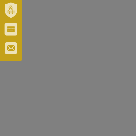
ÉS
TÉRSÉGÜNK
SZT.
ERZSÉBET
GYÓGYFÜRDŐ
VÁROS-
ÉS
TURISZTIKAI
KÁRTYA
IRATKOZZON
FEL
HÍRLEVELÜNKRE