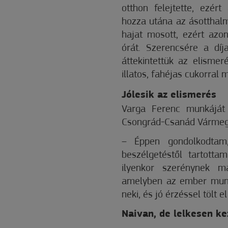
otthon felejtette, ezért
hozza utána az ásotthalm
hajat mosott, ezért azo
órát. Szerencsére a díj
áttekintettük az elismer
illatos, fahéjas cukorral m
Jólesik az elismerés
Varga Ferenc munkáját 
Csongrád-Csanád Vármeg
– Éppen gondolkodtam
beszélgetéstől tartott
ilyenkor szerénynek ma
amelyben az ember munk
neki, és jó érzéssel tölt 
Naivan, de lelkesen k