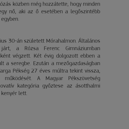
tózás közben még hozzátette, hogy minden
 egy nő, aki az ő esetében a legőszintébb
s egyben.
us 30-án született Mórahalmon. Általános
 járt, a Rózsa Ferenc Gimnáziumban
ként végzett. Két évig dolgozott ebben a
lt a seregbe. Ezután a mezőgazdaságban
arga Pékség 27 éves múltra tekint vissza,
 működését. A Magyar Pékszövetség
ovatív kategória győztese az ásotthalmi
kenyér lett.