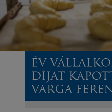
ÉV VÁLLALKO
DÍJAT KAPOT
VARGA FERE