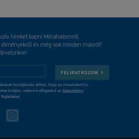
luzív híreket kapni Mórahalomról,
, élményekről és még sok minden másról?
rlevelünkre!
FELIRATKOZOM
ásával hozzájárulsz ahhoz, hogy az morahalom.hu
atokat küldjön, valamint elfogadod az
Adatvédelmi
foglaltakat.