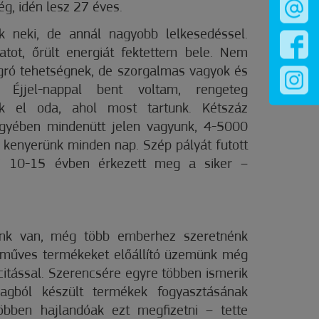
g, idén lesz 27 éves.
k neki, de annál nagyobb lelkesedéssel.
tot, őrült energiát fektettem bele. Nem
ró tehetségnek, de szorgalmas vagyok és
 Éjjel-nappal bent voltam, rengeteg
nk el oda, ahol most tartunk. Kétszáz
gyében mindenütt jelen vagyunk, 4-5000
a kenyerünk minden nap. Szép pályát futott
i 10-15 évben érkezett meg a siker –
nk van, még több emberhez szeretnénk
ézműves termékeket előállító üzemünk még
itással. Szerencsére egyre többen ismerik
agból készült termékek fogyasztásának
öbben hajlandóak ezt megfizetni – tette