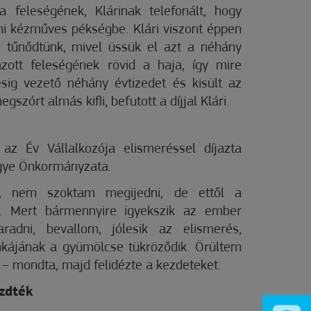
 a feleségének, Klárinak telefonált, hogy
i kézműves pékségbe. Klári viszont éppen
n tűnődtünk, mivel üssük el azt a néhány
azott feleségének rövid a haja, így mire
ésig vezető néhány évtizedet és kisült az
egszórt almás kifli, befutott a díjjal Klári.
az Év Vállalkozója elismeréssel díjazta
ye Önkormányzata.
, nem szoktam megijedni, de ettől a
am. Mert bármennyire igyekszik az ember
radni, bevallom, jólesik az elismerés,
ájának a gyümölcse tükröződik. Örültem
el – mondta, majd felidézte a kezdeteket.
ezdték