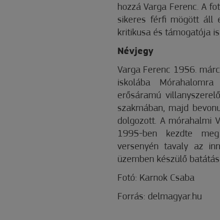
hozzá Varga Ferenc. A fo
sikeres férfi mögött áll
kritikusa és támogatója i
Névjegy
Varga Ferenc 1956. márci
iskolába Mórahalomra
erősáramú villanyszerelő
szakmában, majd bevonu
dolgozott. A mórahalmi V
1995-ben kezdte meg
versenyén tavaly az inn
üzemben készülő batátás 
Fotó: Karnok Csaba
Forrás: delmagyar.hu