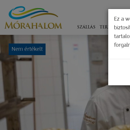
Ez a w
biztos
SZÁLLÁS
TERÍTÉKEN
tartal
forgal
Nem értékelt