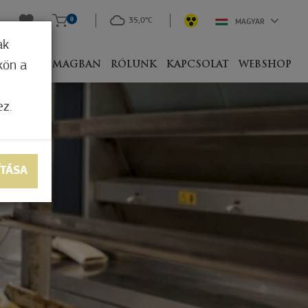
0
35,0°C
MAGYAR
ak
kön a
IVEL
CSOMAGBAN
RÓLUNK
KAPCSOLAT
WEBSHOP
ez.
ÍTÁSA