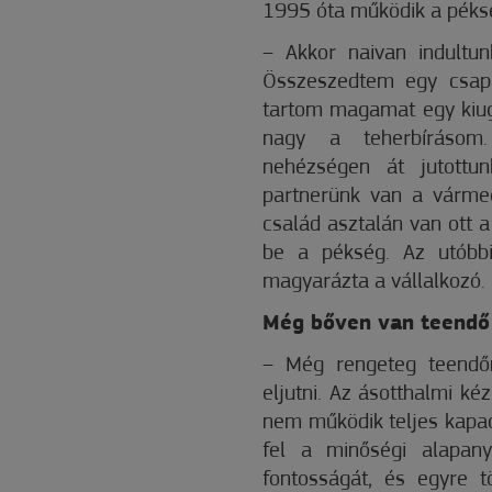
1995 óta működik a péksé
– Akkor naivan indultun
Összeszedtem egy csapa
tartom magamat egy kiug
nagy a teherbírásom.
nehézségen át jutottu
partnerünk van a várme
család asztalán van ott 
be a pékség. Az utóbb
magyarázta a vállalkozó.
Még bőven van teendő
– Még rengeteg teendő
eljutni. Az ásotthalmi k
nem működik teljes kapac
fel a minőségi alapany
fontosságát, és egyre t