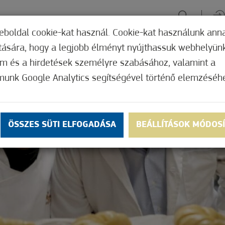
eboldal cookie-kat használ. Cookie-kat használunk ann
ítására, hogy a legjobb élményt nyújthassuk webhelyün
ÉLMÉNYSZERZÉS
ZÖLD FÓKUSZ
GYÓGYHELY
MERRE, M
om és a hirdetések személyre szabásához, valamint a
munk Google Analytics segítségével történő elemzéséh
ÖSSZES SÜTI ELFOGADÁSA
BEÁLLÍTÁSOK MÓDOS