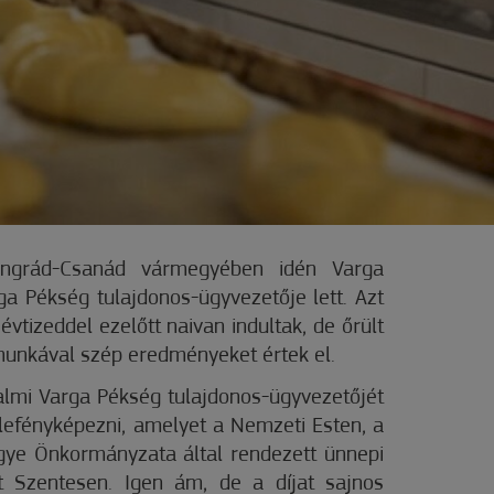
ongrád-Csanád vármegyében idén Varga
a Pékség tulajdonos-ügyvezetője lett. Azt
tizeddel ezelőtt naivan indultak, de őrült
munkával szép eredményeket értek el.
lmi Varga Pékség tulajdonos-ügyvezetőjét
 lefényképezni, amelyet a Nemzeti Esten, a
ye Önkormányzata által rendezett ünnepi
 Szentesen. Igen ám, de a díjat sajnos