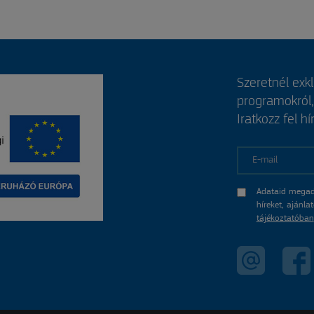
Szeretnél exk
programokról
Iratkozz fel hí
E-mail
Adataid megad
híreket, ajánl
tájékoztatóban