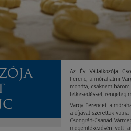
ZÓJA
Az Év Vállalkozója Cs
Ferenc, a mórahalmi Varg
T
mondta, csaknem három év
lelkesedéssel, rengeteg 
NC
Varga Ferencet, a móraha
a díjával szerettük volna
Csongrád-Csanád Vármeg
megemlékezésén vett át