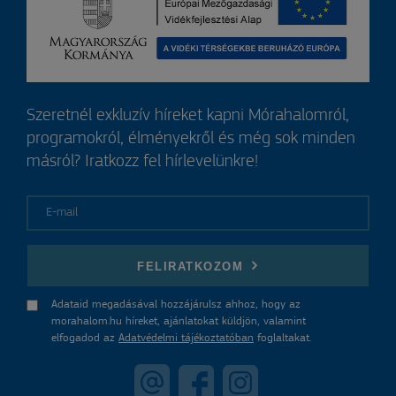
Szeretnél exkluzív híreket kapni Mórahalomról,
programokról, élményekről és még sok minden
másról? Iratkozz fel hírlevelünkre!
E-mail
FELIRATKOZOM
Adataid megadásával hozzájárulsz ahhoz, hogy az
morahalom.hu híreket, ajánlatokat küldjön, valamint
elfogadod az
Adatvédelmi tájékoztatóban
foglaltakat.