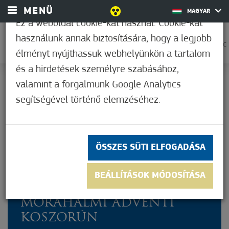
MENÜ
MAGYAR
Ez a weboldal cookie-kat használ. Cookie-kat
használunk annak biztosítására, hogy a legjobb
0
31,7°C
élményt nyújthassuk webhelyünkön a tartalom
és a hirdetések személyre szabásához,
valamint a forgalmunk Google Analytics
Nem értékelt
segítségével történő elemzéséhez.
ÖSSZES SÜTI ELFOGADÁSA
FELLOBBANT A HARMADIK
BEÁLLÍTÁSOK MÓDOSÍTÁSA
GYERTYA LÁNGJA IS A
MÓRAHALMI ADVENTI
KOSZORÚN