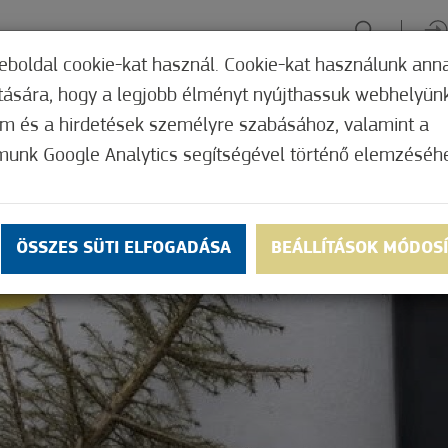
eboldal cookie-kat használ. Cookie-kat használunk ann
ítására, hogy a legjobb élményt nyújthassuk webhelyün
ÉLMÉNYSZERZÉS
ZÖLD FÓKUSZ
GYÓGYHELY
MERRE, M
om és a hirdetések személyre szabásához, valamint a
munk Google Analytics segítségével történő elemzéséh
ÖSSZES SÜTI ELFOGADÁSA
BEÁLLÍTÁSOK MÓDOS