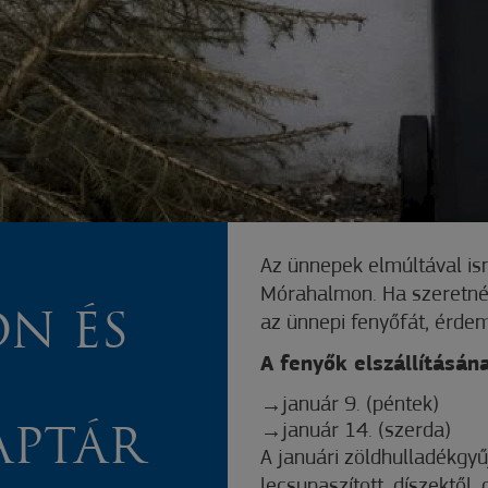
Az
ünnepek elmúltával ism
Mórahalmon. Ha szeretné
N ÉS
az ünnepi fenyőfát, érdem
A fenyők elszállításána
január 9. (péntek)
január 14. (szerda)
APTÁR
A januári zöldhulladékgyű
lecsupaszított, díszektől