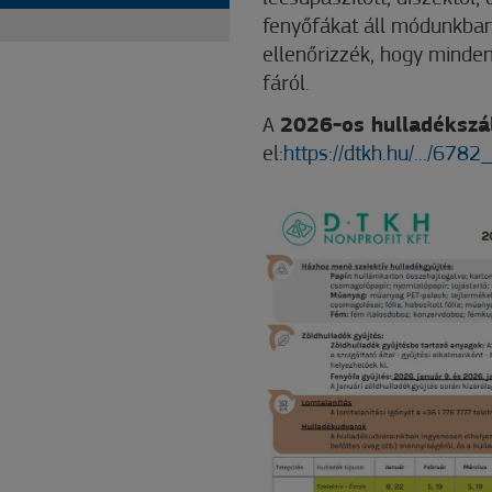
fenyőfákat áll módunkban e
ellenőrizzék, hogy minden
fáról.
A
2026-os hulladékszál
el:
https://dtkh.hu/.../