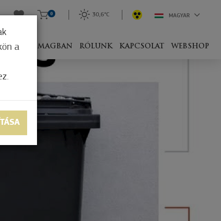
0
30,6°C
MAGYAR
ak
kön a
IVEL
CSOMAGBAN
RÓLUNK
KAPCSOLAT
WEBSHOP
ez.
ÍTÁSA