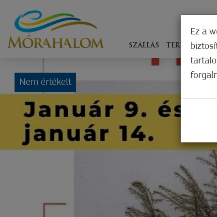
Ez a w
biztos
SZÁLLÁS
TERÍTÉKEN
tartal
forgal
Nem értékelt