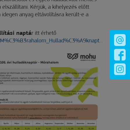
lszállítani. Kérjük, a kihelyezés előtt
 idegen anyag eltávolításra került-e a
lítási naptá
r itt érhető
6782_M%C3%B3rahalom_Hullad%C3%A9knapt...