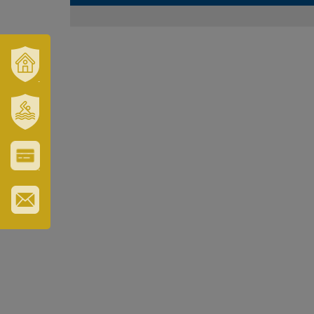
VÁROSUNK
ÉS
TÉRSÉGÜNK
SZT.
ERZSÉBET
GYÓGYFÜRDŐ
VÁROS-
ÉS
TURISZTIKAI
KÁRTYA
IRATKOZZON
FEL
HÍRLEVELÜNKRE