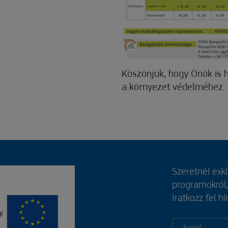
Köszönjük, hogy Önök is 
a környezet védelméhez.
Szeretnél exk
programokról
Iratkozz fel hí