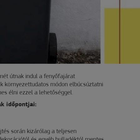
ét útnak indul a fenyőfajárat
k környezettudatos módon elbúcsúztatni
es élni ezzel a lehetőséggel.
k időpontjai:
jtés során kizárólag a teljesen
, dekorációtól és egyéb hulladéktól mentes