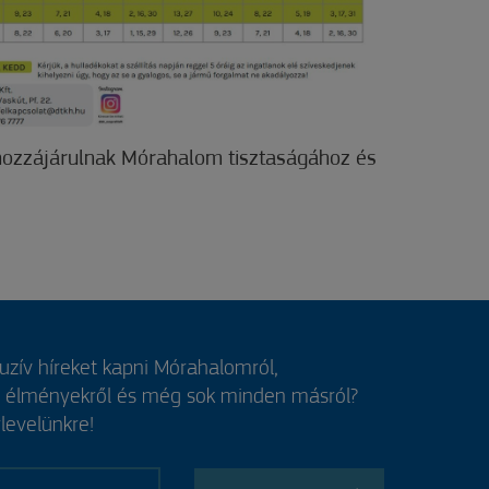
hozzájárulnak Mórahalom tisztaságához és
luzív híreket kapni Mórahalomról,
, élményekről és még sok minden másról?
rlevelünkre!