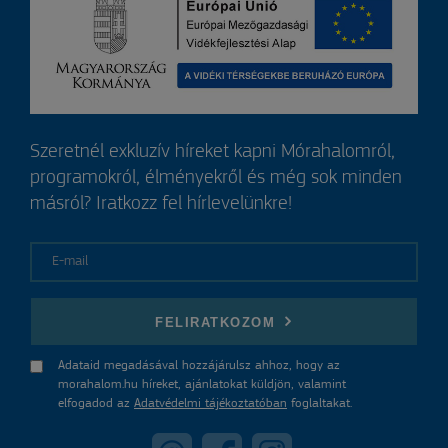
Szeretnél exkluzív híreket kapni Mórahalomról,
programokról, élményekről és még sok minden
másról? Iratkozz fel hírlevelünkre!
E-mail
FELIRATKOZOM
Adataid megadásával hozzájárulsz ahhoz, hogy az
morahalom.hu híreket, ajánlatokat küldjön, valamint
elfogadod az
Adatvédelmi tájékoztatóban
foglaltakat.