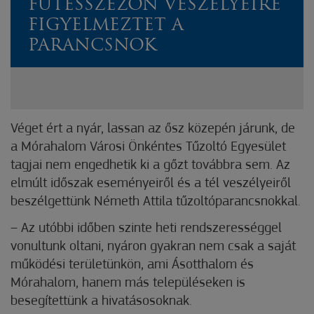
FŰTÉSSZEZON VESZÉLYEIRE
FIGYELMEZTET A
PARANCSNOK
Véget ért a nyár, lassan az ősz közepén járunk, de
a Mórahalom Városi Önkéntes Tűzoltó Egyesület
tagjai nem engedhetik ki a gőzt továbbra sem. Az
elmúlt időszak eseményeiről és a tél veszélyeiről
beszélgettünk Németh Attila tűzoltóparancsnokkal.
– Az utóbbi időben szinte heti rendszerességgel
vonultunk oltani, nyáron gyakran nem csak a saját
működési területünkön, ami Ásotthalom és
Mórahalom, hanem más településeken is
besegítettünk a hivatásosoknak.