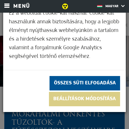
MENÜ
MAGYAR
Ez a weboldal cookie-kat használ. Cookie-kat
használunk annak biztosítására, hogy a legjobb
0
38,9°C
élményt nyújthassuk webhelyünkön a tartalom
és a hirdetések személyre szabásához,
valamint a forgalmunk Google Analytics
Nem értékelt
segítségével történő elemzéséhez.
ÖSSZES SÜTI ELFOGADÁSA
FOLYAMATOS
BEÁLLÍTÁSOK MÓDOSÍTÁSA
KÉSZENLÉTBEN A
MÓRAHALMI ÖNKÉNTES
TŰZOLTÓK- A