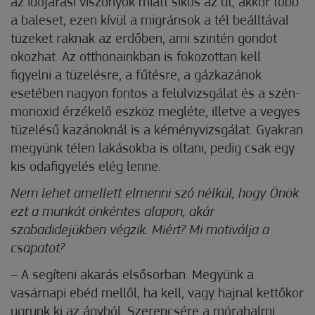
az időjárási viszonyok miatt síkos az út, akkor több
a baleset, ezen kívül a migránsok a tél beálltával
tüzeket raknak az erdőben, ami szintén gondot
okozhat. Az otthonainkban is fokozottan kell
figyelni a tüzelésre, a fűtésre, a gázkazánok
esetében nagyon fontos a felülvizsgálat és a szén-
monoxid érzékelő eszköz megléte, illetve a vegyes
tüzelésű kazánoknál is a kéményvizsgálat. Gyakran
megyünk télen lakásokba is oltani, pedig csak egy
kis odafigyelés elég lenne.
Nem lehet amellett elmenni szó nélkül, hogy Önök
ezt a munkát önkéntes alapon, akár
szabadidejükben végzik. Miért? Mi motiválja a
csapatot?
– A segíteni akarás elsősorban. Megyünk a
vasárnapi ebéd mellől, ha kell, vagy hajnal kettőkor
ugrunk ki az ágyból. Szerencsére a mórahalmi