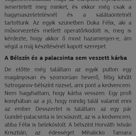
ismertetett meg minket, és ekkor még csak a
hagymaszeletelésnél és a salátaöntetnél
tartottunk. Az egyik szünetben Duka Félix, aki a
műsorvezetés mellett operatőrködött is, meg is
kérdezte, hogy akkor ő most hazamenjen-e, ám
végül a máj készítésénél kapott szerepet.
A Bélszín és a palacsinta sem veszett kárba
De előtte még találtam az egyik pulton egy
magányosan és szomorúan heverő, félig kihűlt
Sztroganov-bélszínt rizzsel, ami pont a kedvencem.
Nem hagyhattam, hogy kárba vesszen. Egy profi
konyhában az a jó, hogy mindig talál valamit enni
az ember. Desszertet is ta­­láltam: az egy pár
Gundel-­palacsinta is lecsúszott, az is a kedvencem,
abba Félix is belekóstolt. A bélszínt Horváth István
Krisztián, az édességet Mihalicko Tamara