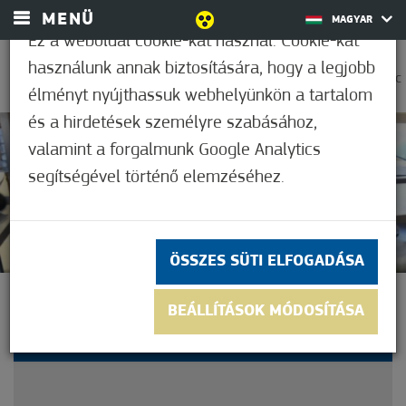
MENÜ
MAGYAR
Ez a weboldal cookie-kat használ. Cookie-kat
használunk annak biztosítására, hogy a legjobb
0
27,8°C
élményt nyújthassuk webhelyünkön a tartalom
és a hirdetések személyre szabásához,
valamint a forgalmunk Google Analytics
Nem értékelt
segítségével történő elemzéséhez.
ÖSSZES SÜTI ELFOGADÁSA
FŐZŐMŰSORT FORGAT A
BEÁLLÍTÁSOK MÓDOSÍTÁSA
MÓRAHALMI TÉVÉ