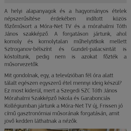
A helyi alapanyagok és a hagyományos ételek
népszerűsítése érdekében indított közös
főzőműsort a Móra-Net TV és a mórahalmi Tóth
János szakképző. A forgatáson jártunk, ahol
komoly és komolytalan műhelytitkok mellett
Sztroganov-bélszínt és Gundel-palacsintát is
kóstoltunk, pedig nem is azokat főzték a
műsorvezetők.
Mit gondolnak, egy, a televízióban fél óra alatt
tálalt egészen egyszerű étel mennyi ideig készül?
Ez most kiderül, mert a Szegedi SZC Tóth János
Mórahalmi Szakképző Iskola és Garabonciás
Kollégiumban jártunk a Móra-Net TV új, Frissen jó
című gasztronómiai műsorának forgatásán, amit
jövő kedden láthatnak a nézők.