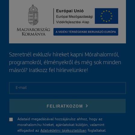
Szeretnél exkluzív híreket kapni Mórahalomról,
programokról, élményekről és még sok minden
másról? Iratkozz fel hírlevelünkre!
E-mail
FELIRATKOZOM
Adataid megadásával hozzájárulsz ahhoz, hogy az
morahalom.hu híreket, ajánlatokat küldjön, valamint
elfogadod az
Adatvédelmi tájékoztatóban
foglaltakat.