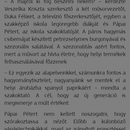
– A májról ki fog beszélni nekem? – kérdezte
Veszelka Kriszta szerkesztő a két műsorvezetőt,
Duka Félixet, a televízió főszerkesztőjét, egyben a
szakképző iskola legöregebb diákját és Pápai
Pétert, az iskola szakoktatóját. A páros hagymás
csibemájat készített petrezselymes burgonyával és
szezonális salátával. A szezonalitás azért fontos,
mert a műsort az hívta életre, hogy helyi termékek
felhasználásával főzzenek.
– Ez egyezik az alapelveinkkel, számunkra fontos a
hagyománytisztelet, nagyanyáink se mentek el a
helyi áruházba spanyol paprikáért – mondta a
szakoktató. A cél, hogy az új generáció is
megismerje a múlt értékeit.
Pápai Pétert nem kellett noszogatni, hogy
szórakoztassa a nézőt. Előbb a különböző
vágástechnikákkal, majd az irányított erjesztéssel