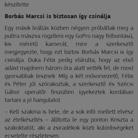
készítette.
Borbás Marcsi is biztosan így csinálja
Egy másik leállás közben né­­gyen próbáltak meg a
pultra mászva rögzíteni egy GoPro nagy felbontású,
kis méretű kamerát, mire a szerkesztő
megjegyezte, hogy ezt biztos Borbás Marcsi is így
csinálja. Duka Félix pedig elárulta, hogy az első
adást majdnem három óra alatt vették fel, de most
gyorsabbak lesznek. Míg a két műsorvezető, Félix
és Péter jól szórakoztak, a szerkesztő és Szécsi
Gábor operatőr feszülten igyekeztek kordában
tartani a jó hangulatot.
– Kell szakma is bele, de a sok infó mellett elvész
az ételkészítés – állította le egy ponton Kriszta a
szakoktatót, aki a zsiradékok közti különbségeket
ecsetelte részletesen.