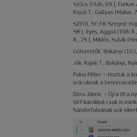
Szűcs (Oláh, 65.), Farkas Á
Rajsli T., Gallyas (Makai, 
SZEOL SC-FK Szeged: Hajdú
58.), Ilyés, Aggod (Tóth Á
R., 75.), Miklós, Suták (H
Gólszerzők: Bokányi (10.), R
Jók: Rajsli T., Bokányi, Nyír
Paksi Péter: – Hoztuk a k
srácoknak a bennmaradá
Dóra János: – Újra itt a n
tárt karokkal csak is mink
Sándorfalvának sok sikert