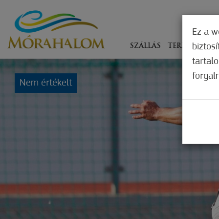
Ez a w
biztos
SZÁLLÁS
TERÍTÉKEN
tartal
forgal
Nem értékelt