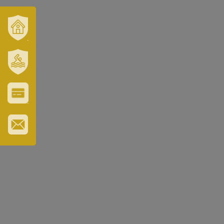
VÁROSUNK
ÉS
TÉRSÉGÜNK
SZT.
ERZSÉBET
GYÓGYFÜRDŐ
VÁROS-
ÉS
TURISZTIKAI
KÁRTYA
IRATKOZZON
FEL
HÍRLEVELÜNKRE