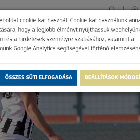
eboldal cookie-kat használ. Cookie-kat használunk ann
ítására, hogy a legjobb élményt nyújthassuk webhelyün
ÉLMÉNYSZERZÉS
ZÖLD FÓKUSZ
GYÓGYHELY
MERRE, M
om és a hirdetések személyre szabásához, valamint a
munk Google Analytics segítségével történő elemzéséh
ÖSSZES SÜTI ELFOGADÁSA
BEÁLLÍTÁSOK MÓDOS