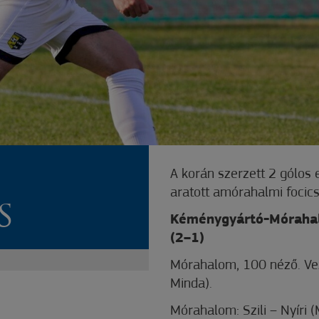
A korán szerzett 2 gólos
aratott amórahalmi focic
S
Kéménygyártó-Móraha
(2–1)
Mórahalom, 100 néző. Vez
Minda).
Mórahalom: Szili – Nyíri 