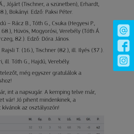
., Jójárt (Tischner, a szünetben), Erhardt,
78.), Bokányi. Edző: Paksi Péter.
 – Rácz B., Tóth G., Csuka (Hegyesi P.,
., 68.), Hüvös, Mogyorósi, Verebély (Tóth Á.
erczeg, 82.). Edző: Dóra János.
ajsli T. (16.), Tischner (82.), ill. Ilyés (37.).
i, ill. Tóth G., Hajdú, Verebély.
ötelezőt, még egyszer gratulálok a
shoz!
yár, int a napsugár. A kemping telve már,
et vár! Jó pihent mindenkinek, a
 kívánok az osztályozón!