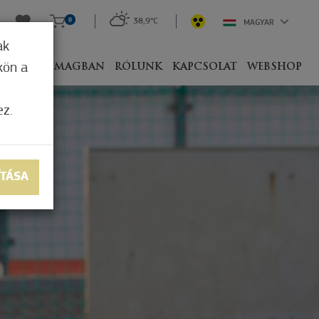
0
38,9°C
MAGYAR
ak
kön a
IVEL
CSOMAGBAN
RÓLUNK
KAPCSOLAT
WEBSHOP
ez.
ÍTÁSA