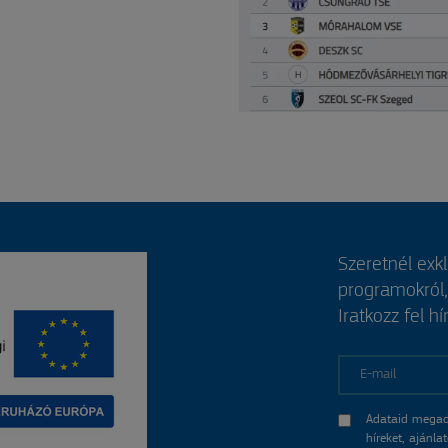
Szeretnél exk
programokról
Iratkozz fel hí
E-mail
Adataid megad
híreket, ajánl