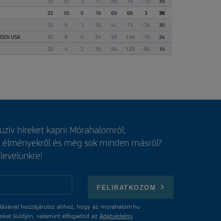
luzív híreket kapni Mórahalomról,
, élményekről és még sok minden másról?
rlevelünkre!
FELIRATKOZOM
ásával hozzájárulsz ahhoz, hogy az morahalom.hu
atokat küldjön, valamint elfogadod az
Adatvédelmi