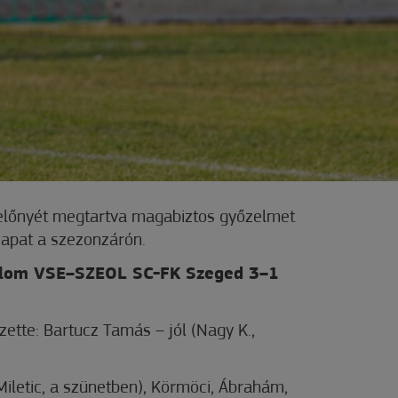
 előnyét megtartva magabiztos győzelmet
sapat a szezonzárón.
lom VSE–SZEOL SC-FK Szeged 3–1
ette: Bartucz Tamás – jól (Nagy K.,
(Miletic, a szünetben), Körmöci, Ábrahám,