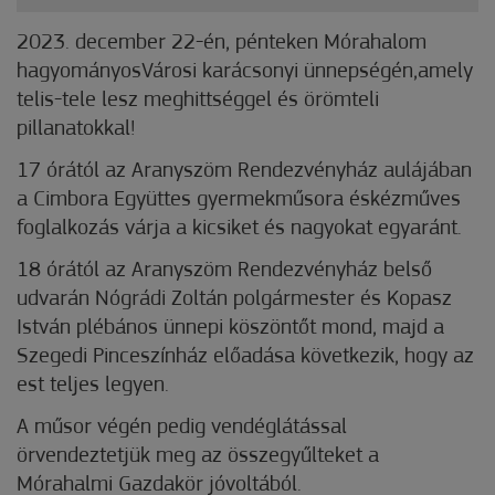
2023. december 22-én, pénteken Mórahalom
hagyományosVárosi karácsonyi ünnepségén,amely
telis-tele lesz meghittséggel és örömteli
pillanatokkal!
17 órától az Aranyszöm Rendezvényház aulájában
a Cimbora Együttes gyermekműsora és
kézműves
foglalkozás várja a kicsiket és nagyokat egyaránt.
18 órától az Aranyszöm Rendezvényház belső
udvarán Nógrádi Zoltán polgármester és Kopasz
István plébános ünnepi köszöntőt mond, majd a
Szegedi Pinceszínház előadása következik, hogy az
est teljes legyen.
A műsor végén pedig vendéglátással
örvendeztetjük meg az összegyűlteket a
Mórahalmi Gazdakör jóvoltából.