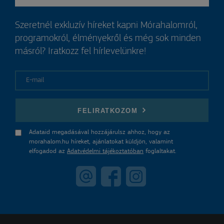
Szeretnél exkluzív híreket kapni Mórahalomról,
programokról, élményekről és még sok minden
másról? Iratkozz fel hírlevelünkre!
E-mail
FELIRATKOZOM
Adataid megadásával hozzájárulsz ahhoz, hogy az
morahalom.hu híreket, ajánlatokat küldjön, valamint
elfogadod az
Adatvédelmi tájékoztatóban
foglaltakat.