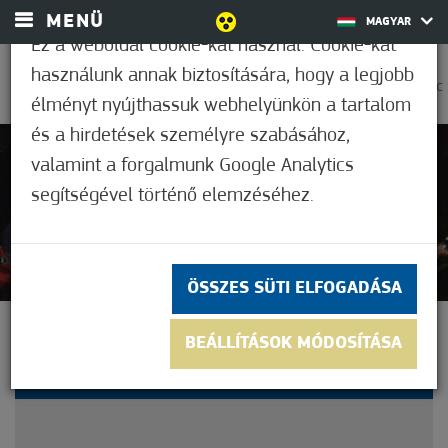
MENÜ
MAGYAR
Ez a weboldal cookie-kat használ. Cookie-kat
használunk annak biztosítására, hogy a legjobb
0
38,9°C
élményt nyújthassuk webhelyünkön a tartalom
és a hirdetések személyre szabásához,
valamint a forgalmunk Google Analytics
Nem értékelt
segítségével történő elemzéséhez.
ÖSSZES SÜTI ELFOGADÁSA
GYÚJTSUK MEG EGYÜTT A
BEÁLLÍTÁSOK MÓDOSÍTÁSA
4. GYERTYÁT IS