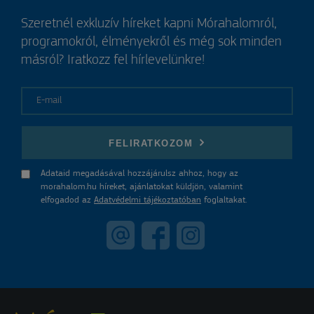
Szeretnél exkluzív híreket kapni Mórahalomról,
programokról, élményekről és még sok minden
másról? Iratkozz fel hírlevelünkre!
E-mail
FELIRATKOZOM
Adataid megadásával hozzájárulsz ahhoz, hogy az
morahalom.hu híreket, ajánlatokat küldjön, valamint
elfogadod az
Adatvédelmi tájékoztatóban
foglaltakat.