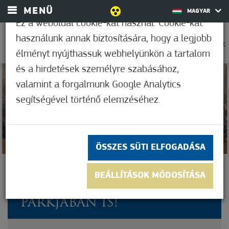
MENÜ
MAGYAR
Ez a weboldal cookie-kat használ. Cookie-kat
használunk annak biztosítására, hogy a legjobb
0
35,0°C
élményt nyújthassuk webhelyünkön a tartalom
és a hirdetések személyre szabásához,
valamint a forgalmunk Google Analytics
Nem értékelt
segítségével történő elemzéséhez.
ÖSSZES SÜTI ELFOGADÁSA
HA OKTÓBER, AKKOR 1956-
BEÁLLÍTÁSOK MÓDOSÍTÁSA
RA EMLÉKEZÉS AZ EZER ÉV
PARKJÁBAN IS!