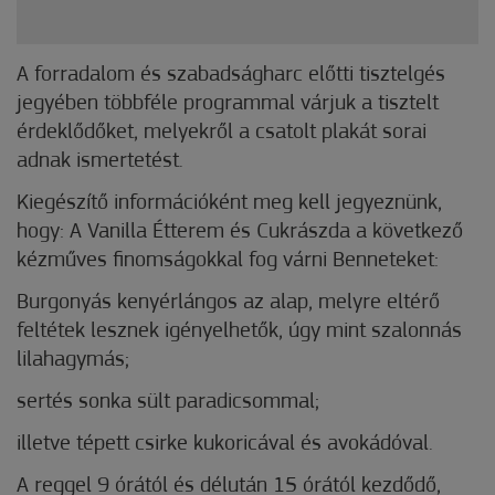
A forradalom és szabadságharc előtti tisztelgés
jegyében többféle programmal várjuk a tisztelt
érdeklődőket, melyekről a csatolt plakát sorai
adnak ismertetést.
Kiegészítő információként meg kell jegyeznünk,
hogy: A Vanilla Étterem és Cukrászda a következő
kézműves finomságokkal fog várni Benneteket:
Burgonyás kenyérlángos az alap, melyre eltérő
feltétek lesznek igényelhetők, úgy mint szalonnás
lilahagymás;
sertés sonka sült paradicsommal;
illetve tépett csirke kukoricával és avokádóval.
A reggel 9 órától és délután 15 órától kezdődő,