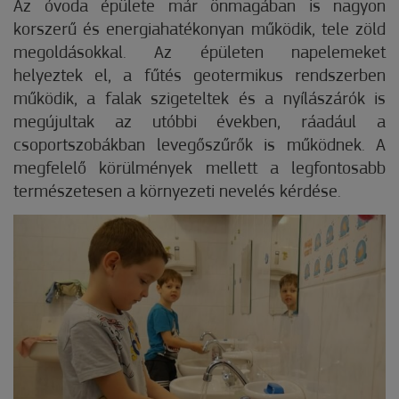
Az óvoda épülete már önmagában is nagyon
korszerű és energiahatékonyan működik, tele zöld
megoldásokkal. Az épületen napelemeket
helyeztek el, a fűtés geotermikus rendszerben
működik, a falak szigeteltek és a nyílászárók is
megújultak az utóbbi években, ráadául a
csoportszobákban levegőszűrők is működnek. A
megfelelő körülmények mellett a legfontosabb
természetesen a környezeti nevelés kérdése.