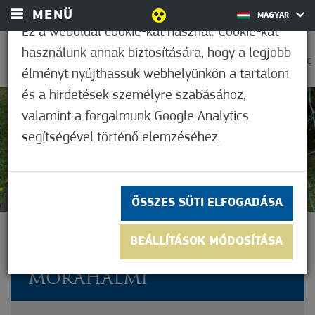
MENÜ
MAGYAR
Ez a weboldal cookie-kat használ. Cookie-kat
használunk annak biztosítására, hogy a legjobb
0
30,6°C
élményt nyújthassuk webhelyünkön a tartalom
és a hirdetések személyre szabásához,
valamint a forgalmunk Google Analytics
Nem értékelt
segítségével történő elemzéséhez.
ÖSSZES SÜTI ELFOGADÁSA
HARMADIK ALKALOMMAL
BEÁLLÍTÁSOK MÓDOSÍTÁSA
LETT “ZÖLD ÓVODA” A
MÓRAHALMI