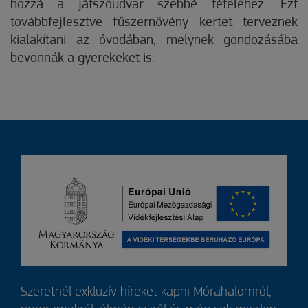
hozzá a játszóudvar szebbé tételéhez. Ezt
továbbfejlesztve fűszernövény kertet terveznek
kialakítani az óvodában, melynek gondozásába
bevonnák a gyerekeket is.
Szeretnél exkluzív híreket kapni Mórahalomról,