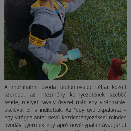
A mórahalmi óvoda legfontosabb céljai között
szerepel az intézmény környezetének szebbé
tétele, melyet tavaly ősszel már egy virágosítási
akcióval el is indítottak. Az “egy gyerekpalánta =
egy virágpalánta” nevű kezdeményezéssel minden
óvodás gyermek egy apró növénypalántával járult