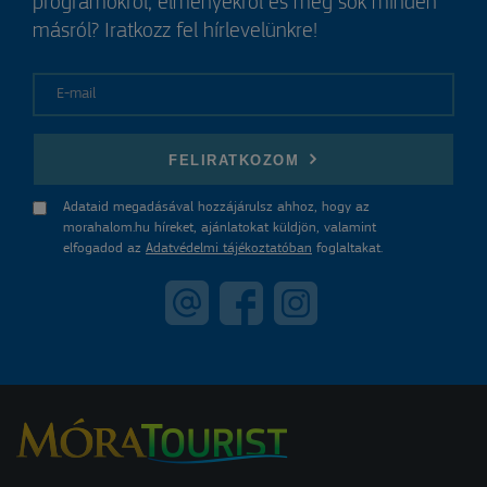
programokról, élményekről és még sok minden
másról? Iratkozz fel hírlevelünkre!
E-mail
FELIRATKOZOM
Adataid megadásával hozzájárulsz ahhoz, hogy az
morahalom.hu híreket, ajánlatokat küldjön, valamint
elfogadod az
Adatvédelmi tájékoztatóban
foglaltakat.