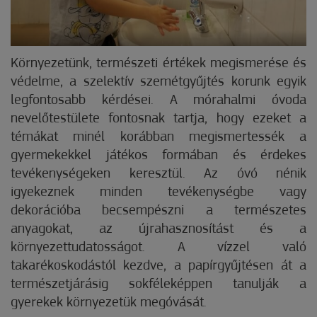
Környezetünk, természeti értékek megismerése és
védelme, a szelektív szemétgyűjtés korunk egyik
legfontosabb kérdései. A mórahalmi óvoda
nevelőtestülete fontosnak tartja, hogy ezeket a
témákat minél korábban megismertessék a
gyermekekkel játékos formában és érdekes
tevékenységeken keresztül. Az óvó nénik
igyekeznek minden tevékenységbe vagy
dekorációba becsempészni a természetes
anyagokat, az újrahasznosítást és a
környezettudatosságot. A vízzel való
takarékoskodástól kezdve, a papírgyűjtésen át a
természetjárásig sokféleképpen tanulják a
gyerekek környezetük megóvását.