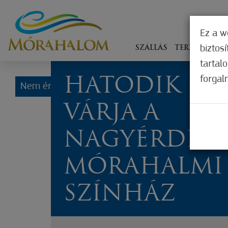
Ez a w
biztos
SZÁLLÁS
TERÍTÉKEN
tartal
forgal
HATODIK ÉV
Nem értékelt
VÁRJA A
NAGYÉRDEM
MÓRAHALMI 
SZÍNHÁZ