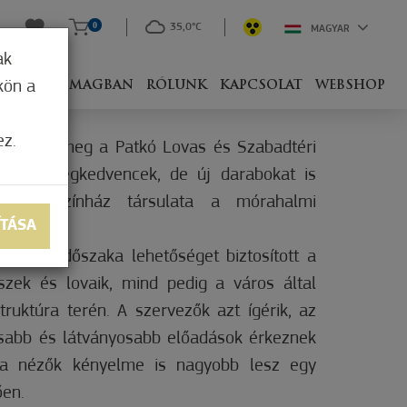
0
35,0°C
MAGYAR
ak
kön a
IVEL
CSOMAGBAN
RÓLUNK
KAPCSOLAT
WEBSHOP
ez.
t kezdi meg a Patkó Lovas és Szabadtéri
a közönségkedvencek, de új darabokat is
ovas Színház társulata a mórahalmi
ÍTÁSA
miás időszaka lehetőséget biztosított a
zek és lovaik, mind pedig a város által
astruktúra terén. A szervezők azt ígérik, az
asabb és látványosabb előadások érkeznek
 a nézők kényelme is nagyobb lesz egy
en.