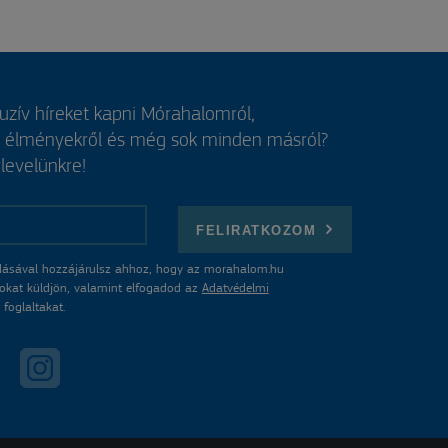
luzív híreket kapni Mórahalomról,
, élményekről és még sok minden másról?
rlevelünkre!
FELIRATKOZOM
ásával hozzájárulsz ahhoz, hogy az morahalom.hu
atokat küldjön, valamint elfogadod az
Adatvédelmi
foglaltakat.