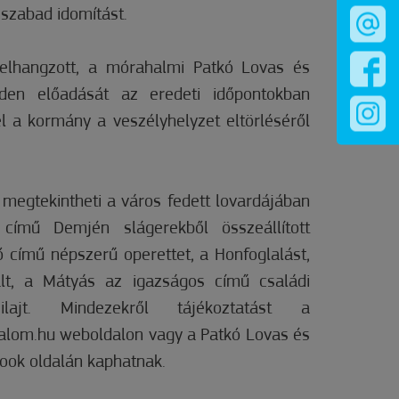
a szabad idomítást.
lhangzott, a mórahalmi Patkó Lovas és
den előadását az eredeti időpontokban
el a kormány a veszélyhelyzet eltörléséről
egtekintheti a város fedett lovardájában
című Demjén slágerekből összeállított
ő című népszerű operettet, a Honfoglalást,
t, a Mátyás az igazságos című családi
jt. Mindezekről tájékoztatást a
lom.hu weboldalon vagy a Patkó Lovas és
ook oldalán kaphatnak.