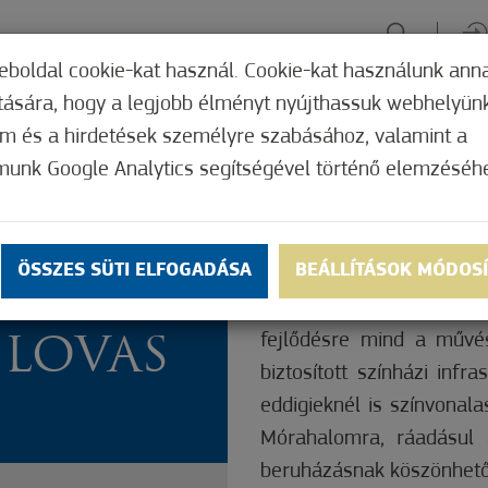
eboldal cookie-kat használ. Cookie-kat használunk ann
ítására, hogy a legjobb élményt nyújthassuk webhelyün
ÉLMÉNYSZERZÉS
ZÖLD FÓKUSZ
GYÓGYHELY
MERRE, M
om és a hirdetések személyre szabásához, valamint a
munk Google Analytics segítségével történő elemzéséh
ADÁVAL
2020-ban hatodik évadá
Színház. Ismét jönnek 
bemutat a Nemzeti L
ÖSSZES SÜTI ELFOGADÁSA
BEÁLLÍTÁSOK MÓDOS
lovardában.
ŰT A
Az elmúlt hónapok pandé
fejlődésre mind a művés
LOVAS
biztosított színházi infr
eddigieknél is színvonal
Mórahalomra, ráadásul
beruházásnak köszönhető