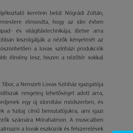
jékoztató keretein belül Nógrádi Zoltán,
rmestere elmondta, hogy az idei évben
ad- és világítástechnikája, illetve arra
jobban kiszolgálják a nézők kényelmét az
köszönhetően a lovas színházi produkciók
bb élmény lesz, hiszen a nézőtér sokkal
r Tibor, a Nemzeti Lovas Színház igazgatója
időszak rengeteg lehetőséget adott arra,
edjenek egy új idomítási módszerben, és
k a Szilaj című bemutatójukra, ami igazi
 nézők számára Mórahalmon. A musicalben
kalmazni a lovak eszközök és felszerelések