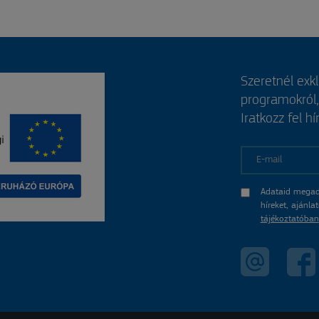
Szeretnél exk
programokról
Iratkozz fel hí
E-mail
Adataid megad
híreket, ajánl
tájékoztatóban