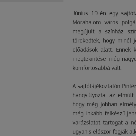
Június 19-én egy sajtótá
Mórahalom város polgá
megújult a színház színp
törekedtek, hogy minél 
előadások alatt. Ennek 
megtekintése még nagyo
komfortosabbá vált.
A sajtótájékoztatón Pinté
hangsúlyozta: az elmúlt 
hogy még jobban elmély
még inkább felkészüljene
varázslatot tartogat a
ugyanis először fogják al