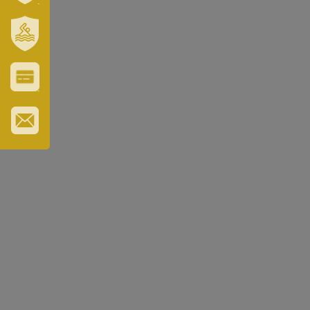
VÁROSUNK
ÉS
TÉRSÉGÜNK
SZT.
ERZSÉBET
GYÓGYFÜRDŐ
VÁROS-
ÉS
TURISZTIKAI
KÁRTYA
IRATKOZZON
FEL
HÍRLEVELÜNKRE