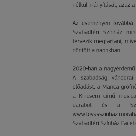
nélküli irányítását, azaz 
Az eseményen továbbá e
Szabadtéri Színház min
tervezik megtartani, miv
döntött a napokban.
2020-ban a nagyérdemű m
A szabadság vándorai 
előadást, a Marica grófn
a Kincsem című musical
darabot és a Szila
www.lovasszinhaz.moraha
Szabadtéri Színház Faceb