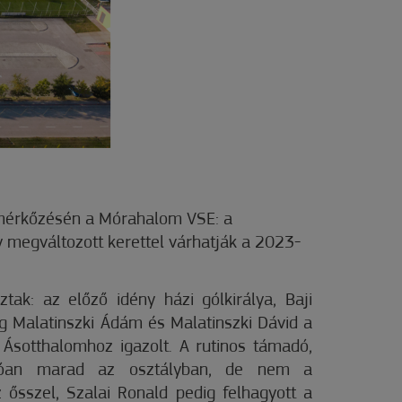
őmérkőzésén a Mórahalom VSE: a
megváltozott kerettel várhatják a 2023-
ztak: az előző idény házi gólkirálya, Baji
 Malatinszki Ádám és Malatinszki Dávid a
Ásotthalomhoz igazolt. A rutinos támadó,
tóan marad az osztályban, de nem a
ősszel, Szalai Ronald pedig felhagyott a