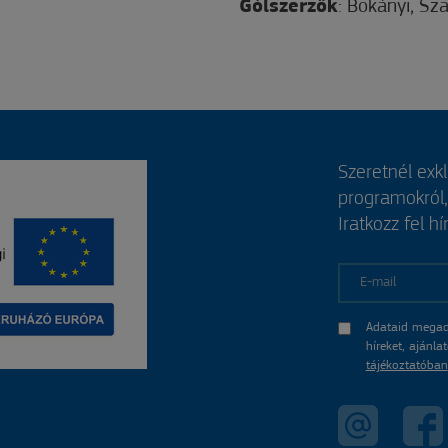
Gólszerzők
: Bokányi, Sza
Szeretnél exk
programokról
Iratkozz fel hí
E-mail
Adataid megad
híreket, ajánl
tájékoztatóban