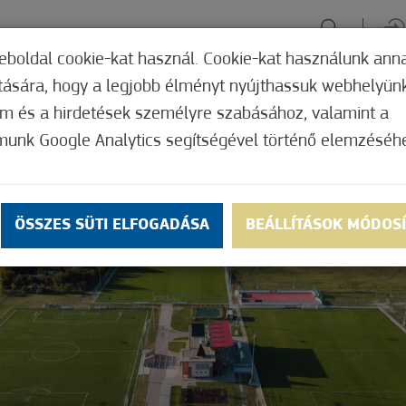
eboldal cookie-kat használ. Cookie-kat használunk ann
ítására, hogy a legjobb élményt nyújthassuk webhelyün
ÉLMÉNYSZERZÉS
ZÖLD FÓKUSZ
GYÓGYHELY
MERRE, M
om és a hirdetések személyre szabásához, valamint a
munk Google Analytics segítségével történő elemzéséh
ÖSSZES SÜTI ELFOGADÁSA
BEÁLLÍTÁSOK MÓDOS