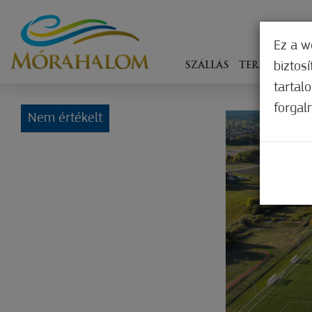
Ez a w
biztos
SZÁLLÁS
TERÍTÉKEN
tartal
forgal
Nem értékelt