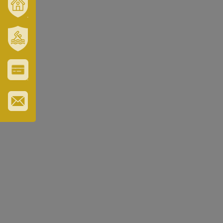
VÁROSUNK
ÉS
TÉRSÉGÜNK
SZT.
ERZSÉBET
GYÓGYFÜRDŐ
VÁROS-
ÉS
TURISZTIKAI
KÁRTYA
IRATKOZZON
FEL
HÍRLEVELÜNKRE