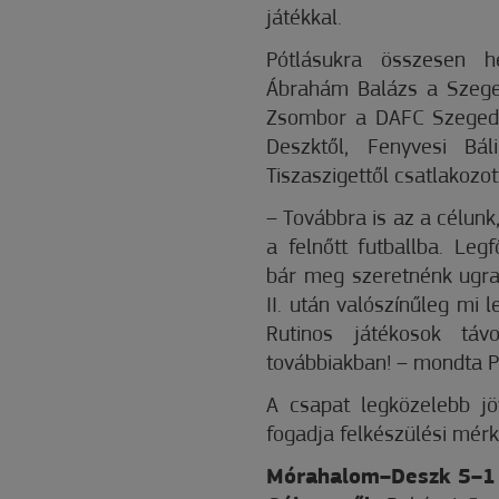
játékkal.
Pótlásukra összesen hé
Ábrahám Balázs a Szege
Zsombor a DAFC Szegedtő
Deszktől, Fenyvesi Bá
Tiszaszigettől csatlakoz
– Továbbra is az a célunk
a felnőtt futballba. Le
bár meg szeretnénk ugran
II. után valószínűleg mi 
Rutinos játékosok táv
továbbiakban! – mondta 
A csapat legközelebb j
fogadja felkészülési mér
Mórahalom–Deszk 5–1