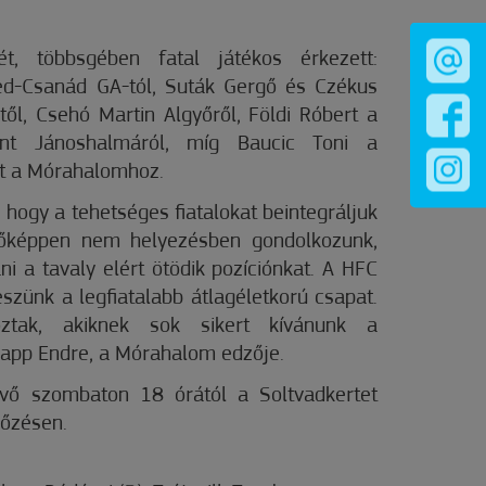
t, többsgében fatal játékos érkezett:
d-Csanád GA-tól, Suták Gergő és Czékus
l, Csehó Martin Algyőről, Földi Róbert a
lint Jánoshalmáról, míg Baucic Toni a
ott a Mórahalomhoz.
, hogy a tehetséges fiatalokat beintegráljuk
gfőképpen nem helyezésben gondolkozunk,
i a tavaly elért ötödik pozíciónkat. A HFC
leszünk a legfiatalabb átlagéletkorú csapat.
oztak, akiknek sok sikert kívánunk a
Papp Endre, a Mórahalom edzője.
övő szombaton 18 órától a Soltvadkertet
kőzésen.