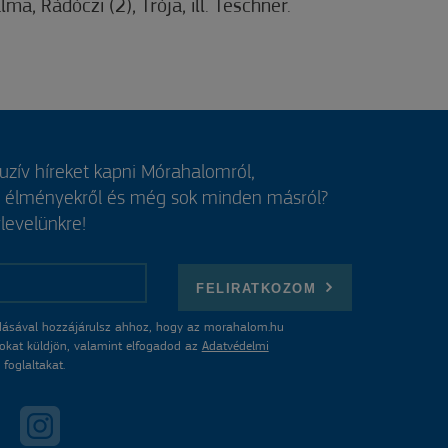
lma, Rádóczi (2), Trója, ill. Teschner.
luzív híreket kapni Mórahalomról,
, élményekről és még sok minden másról?
rlevelünkre!
FELIRATKOZOM
ásával hozzájárulsz ahhoz, hogy az morahalom.hu
atokat küldjön, valamint elfogadod az
Adatvédelmi
foglaltakat.