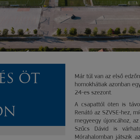
ÉS ÖT
Már túl van az első edz
homokhátiak azonban egy 
24-es szezont.
A csapattól öten is távo
ON
Renátó az SZVSE-hez, míg
megyeegy újoncához, az 
Szűcs Dávid is várha
Mórahalomban játszik az 