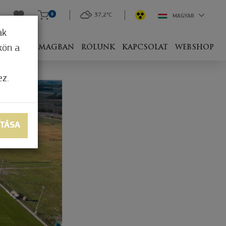
0
37,2°C
MAGYAR
ak
kön a
IVEL
CSOMAGBAN
RÓLUNK
KAPCSOLAT
WEBSHOP
ez.
ÍTÁSA