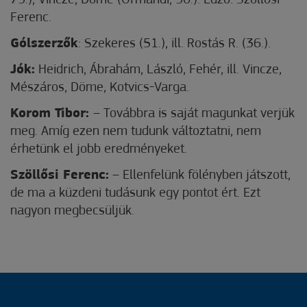
79.), Vincze, Döme (Ormándi, 90.). Edző: Szöllősi
Ferenc.
Gólszerzők
: Szekeres (51.), ill. Rostás R. (36.).
Jók:
Heidrich, Ábrahám, László, Fehér, ill. Vincze,
Mészáros, Döme, Kotvics-Varga.
Korom Tibor:
– Továbbra is saját magunkat verjük
meg. Amíg ezen nem tudunk változtatni, nem
érhetünk el jobb eredményeket.
Szöllősi Ferenc:
– Ellenfelünk fölényben játszott,
de ma a küzdeni tudásunk egy pontot ért. Ezt
nagyon megbecsüljük.