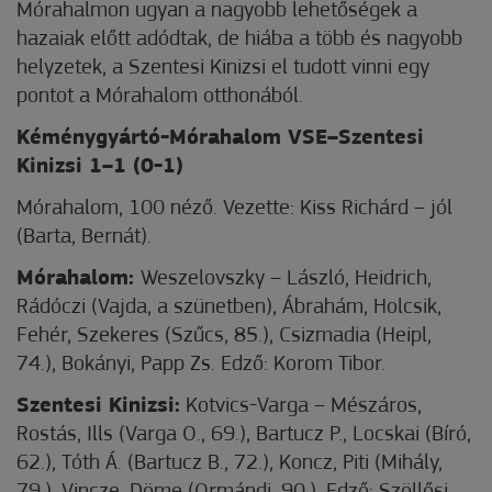
Mórahalmon ugyan a nagyobb lehetőségek a
hazaiak előtt adódtak, de hiába a több és nagyobb
helyzetek, a Szentesi Kinizsi el tudott vinni egy
pontot a Mórahalom otthonából.
Kéménygyártó-Mórahalom VSE–Szentesi
Kinizsi 1–1 (0-1)
Mórahalom, 100 néző. Vezette: Kiss Richárd – jól
(Barta, Bernát).
Mórahalom:
Weszelovszky – László, Heidrich,
Rádóczi (Vajda, a szünetben), Ábrahám, Holcsik,
Fehér, Szekeres (Szűcs, 85.), Csizmadia (Heipl,
74.), Bokányi, Papp Zs. Edző: Korom Tibor.
Szentesi Kinizsi:
Kotvics-Varga – Mészáros,
Rostás, Ills (Varga O., 69.), Bartucz P., Locskai (Bíró,
62.), Tóth Á. (Bartucz B., 72.), Koncz, Piti (Mihály,