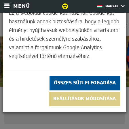
MENÜ
MAGYAR
Ez a weboldal cookie-kat használ. Cookie-kat
használunk annak biztosítására, hogy a legjobb
0
37,2°C
élményt nyújthassuk webhelyünkön a tartalom
és a hirdetések személyre szabásához,
valamint a forgalmunk Google Analytics
Nem értékelt
segítségével történő elemzéséhez.
ÖSSZES SÜTI ELFOGADÁSA
HIÁBA A MEZŐNYFÖLÉNY
BEÁLLÍTÁSOK MÓDOSÍTÁSA