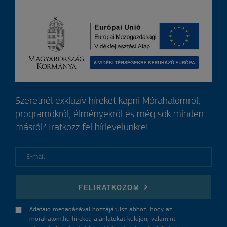
Szeretnél exkluzív híreket kapni Mórahalomról,
programokról, élményekről és még sok minden
másról? Iratkozz fel hírlevelünkre!
E-mail
FELIRATKOZOM
Adataid megadásával hozzájárulsz ahhoz, hogy az
morahalom.hu híreket, ajánlatokat küldjön, valamint