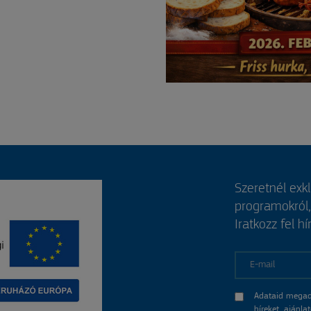
Szeretnél exk
programokról
Iratkozz fel hí
E-mail
Adataid megad
híreket, ajánl