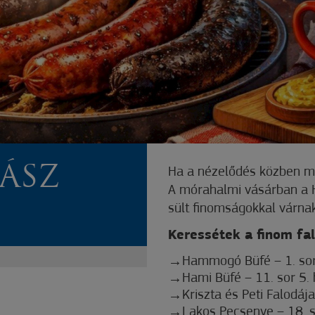
ÁSZ
Ha a nézelődés közben me
A mórahalmi vásárban a H
sült finomságokkal várna
Keressétek a finom fal
Hammogó Büfé – 1. sor
Hami Büfé – 11. sor 5. 
Kriszta és Peti Falodája
Lakos Pecsenye – 18. s