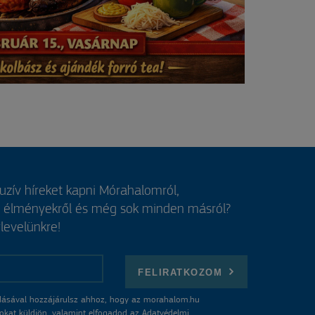
luzív híreket kapni Mórahalomról,
, élményekről és még sok minden másról?
rlevelünkre!
FELIRATKOZOM
ásával hozzájárulsz ahhoz, hogy az morahalom.hu
atokat küldjön, valamint elfogadod az
Adatvédelmi