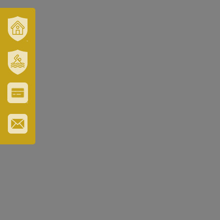
VÁROSUNK
ÉS
TÉRSÉGÜNK
SZT.
ERZSÉBET
GYÓGYFÜRDŐ
VÁROS-
ÉS
TURISZTIKAI
KÁRTYA
IRATKOZZON
FEL
HÍRLEVELÜNKRE