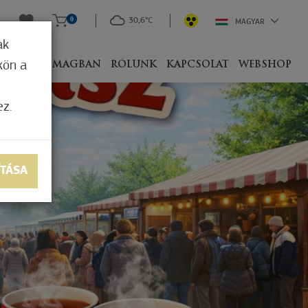
0
30,6°C
MAGYAR
ak
kön a
IVEL
CSOMAGBAN
RÓLUNK
KAPCSOLAT
WEBSHOP
ez.
ÍTÁSA