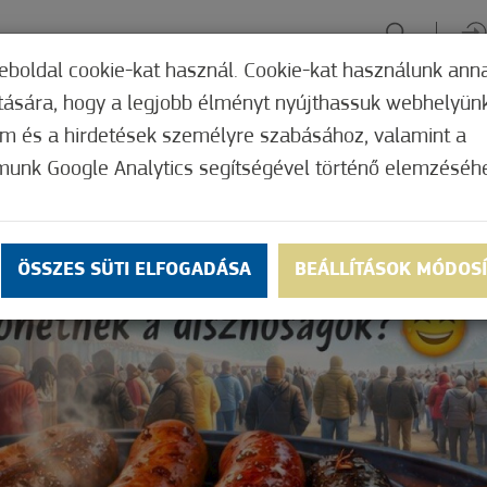
eboldal cookie-kat használ. Cookie-kat használunk ann
ítására, hogy a legjobb élményt nyújthassuk webhelyün
ÉLMÉNYSZERZÉS
ZÖLD FÓKUSZ
GYÓGYHELY
MERRE, M
om és a hirdetések személyre szabásához, valamint a
munk Google Analytics segítségével történő elemzéséh
ÖSSZES SÜTI ELFOGADÁSA
BEÁLLÍTÁSOK MÓDOS