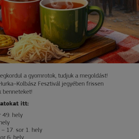
gkordul a gyomrotok, tudjuk a megoldást!
urka–Kolbász Fesztivál jegyében frissen
k benneteket!
atokat itt:
 49. hely
hely
 – 17. sor 1. hely
or 6. hely