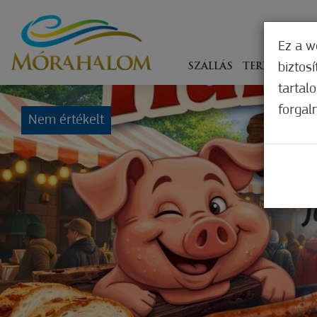
Ez a w
biztos
SZÁLLÁS
TERÍTÉKEN
tartal
forgal
Nem értékelt