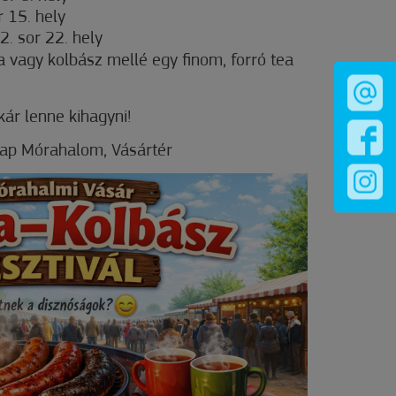
r 15. hely
2. sor 22. hely
 vagy kolbász mellé egy finom, forró tea
kár lenne kihagyni!
nap Mórahalom, Vásártér