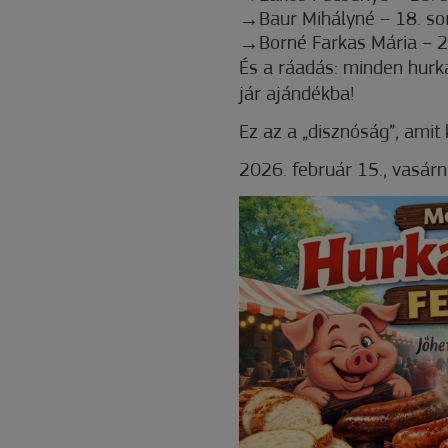
Baur Mihályné – 18. so
Borné Farkas Mária – 2
És a ráadás: minden hurka
jár ajándékba!
Ez az a „disznóság”, amit 
2026. február 15., vasár