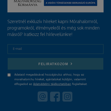
Szeretnél exkluzív híreket kapni Mórahalomról,
programokról, élményekről és még sok minden
másról? Iratkozz fel hírlevelünkre!
E-mail
FELIRATKOZOM
Adataid megadásával hozzájárulsz ahhoz, hogy az
morahalom.hu híreket, ajánlatokat küldjön, valamint
elfogadod az
Adatvédelmi tájékoztatóban
foglaltakat.