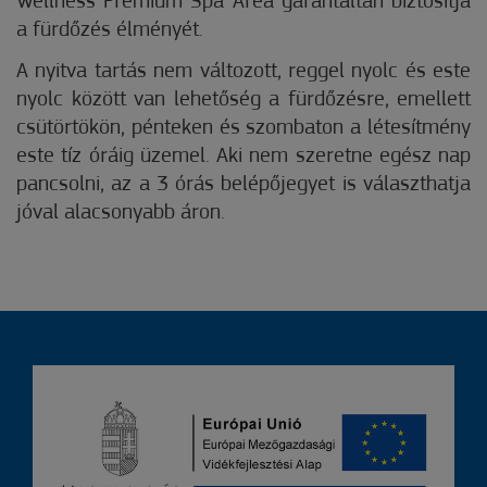
Wellness Prémium Spa Area garantáltan biztosítja
a fürdőzés élményét.
A nyitva tartás nem változott, reggel nyolc és este
nyolc között van lehetőség a fürdőzésre, emellett
csütörtökön, pénteken és szombaton a létesítmény
este tíz óráig üzemel. Aki nem szeretne egész nap
pancsolni, az a 3 órás belépőjegyet is választhatja
jóval alacsonyabb áron.