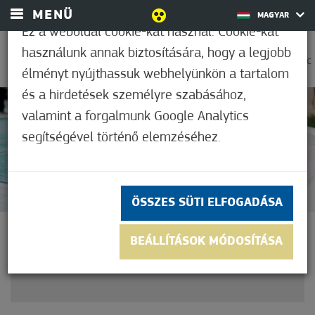
MENÜ
MAGYAR
Ez a weboldal cookie-kat használ. Cookie-kat
használunk annak biztosítására, hogy a legjobb
0
25,6°C
élményt nyújthassuk webhelyünkön a tartalom
és a hirdetések személyre szabásához,
valamint a forgalmunk Google Analytics
Nem értékelt
segítségével történő elemzéséhez.
ÖSSZES SÜTI ELFOGADÁSA
INDUL A STRANDSZEZON
BEÁLLÍTÁSOK MÓDOSÍTÁSA