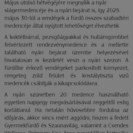
Május utolsó hétvégéjére megnyílik a nyár
slágermedencéje és a nyári bejárat is, így 2025.
május 30-tól a vendégek a fürdő összes szabadtéri
medencéje által nyújtott lehetőséget élvezhetik.
A koktélbárral, pezsgőágyakkal és hullámgömbbel
felvértezett rendezvénymedence és a mellette
található nyári bejárat üzembe helyezésével
hivatalosan is kezdetét veszi a nyári szezon. A
fürdőbe érkező vendégeket parkosított környezet,
rengeteg zöld felület és kristálytiszta vizű
medencék csábítják a kikapcsolódásra.
A nyári szünetben 20 medence használható
egyetlen napijegy megvásárlásával reggeltől estig
korlátlanul. Ha netalán hűvösebbre fordulna az
időjárás, akkor sincs miért aggódni, hiszen a fedett
Gyermekfürdő és Szaunavilág, valamint a Csendes