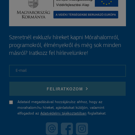
Szeretnél exkluzív híreket kapni Mórahalomról,
programokról, élményekről és még sok minden
másról? Iratkozz fel hírlevelünkre!
E-mail
FELIRATKOZOM
Adataid megadásával hozzájárulsz ahhoz, hogy az
morahalom.hu híreket, ajánlatokat küldjön, valamint
elfogadod az
Adatvédelmi tájékoztatóban
foglaltakat.