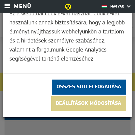
MENÜ
MAGYAR
Ez a weboldal cookie-kat használ. Cookie-kat
használunk annak biztosítására, hogy a legjobb
0
21,1°C
élményt nyújthassuk webhelyünkön a tartalom
és a hirdetések személyre szabásához,
valamint a forgalmunk Google Analytics
Nem értékelt
segítségével történő elemzéséhez.
ÖSSZES SÜTI ELFOGADÁSA
ISMÉT VÁSÁR
BEÁLLÍTÁSOK MÓDOSÍTÁSA
MÓRAHALMON