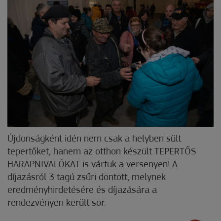
Újdonságként idén nem csak a helyben sült
tepertőket, hanem az otthon készült TEPERTŐS
HARAPNIVALÓKAT is vártuk a versenyen! A
díjazásról 3 tagú zsűri döntött, melynek
eredményhirdetésére és díjazására a
rendezvényen került sor.