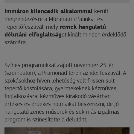
Immáron kilencedik alkalommal
került
megrendezésre a Mórahalmi Pálinka- és
Tepertőfesztivál, mely
remek hangulatú
délutáni elfoglaltság
ot kínált minden érdeklődő
számára.
Színes programokkal zajlott november 25-én
(szombaton), a Pramonád téren az idei fesztivál. A
szokásokhoz híven lehetőség volt frissen sült
tepertő kóstolására, gyermekeknek kézműves
foglalkozásra, kézműves kirakodó vásárban
értékes és érdekes holmaikat beszerezni, de jó
hangulatú zenés műsorok és sok más izgalmas
program is színesítette a délutánt.