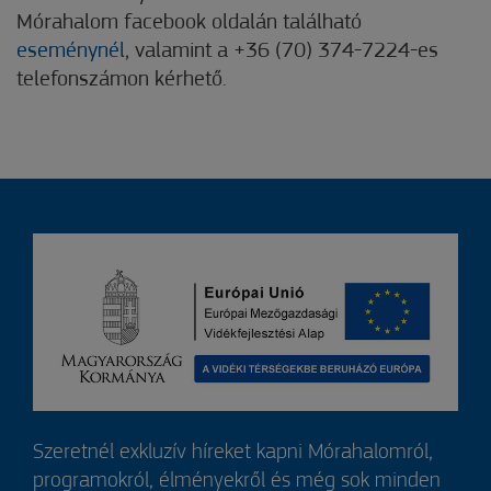
Mórahalom facebook oldalán található
eseménynél
, valamint a +36 (70) 374-7224-es
telefonszámon kérhető.
Szeretnél exkluzív híreket kapni Mórahalomról,
programokról, élményekről és még sok minden