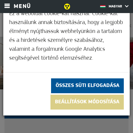
MENÜ
MAGYAR
Ez a weboldal cookie-kat használ. Cookie-kat
használunk annak biztosítására, hogy a legjobb
0
26,1°C
élményt nyújthassuk webhelyünkön a tartalom
és a hirdetések személyre szabásához,
valamint a forgalmunk Google Analytics
Nem értékelt
segítségével történő elemzéséhez.
ÖSSZES SÜTI ELFOGADÁSA
IX. MÓRAHALMI PÁLINKA-
BEÁLLÍTÁSOK MÓDOSÍTÁSA
ÉS TEPERTŐFESZTIVÁL