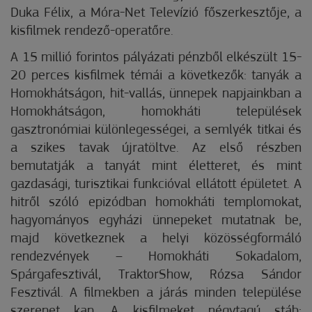
Duka Félix, a Móra-Net Televízió főszerkesztője, a
kisfilmek rendező-operatőre.
A 15 millió forintos pályázati pénzből elkészült 15-
20 perces kisfilmek témái a következők: tanyák a
Homokhátságon, hit-vallás, ünnepek napjainkban a
Homokhátságon, homokháti települések
gasztronómiai különlegességei, a semlyék titkai és
a szikes tavak újratöltve. Az első részben
bemutatják a tanyát mint életteret, és mint
gazdasági, turisztikai funkcióval ellátott épületet. A
hitről szóló epizódban homokháti templomokat,
hagyományos egyházi ünnepeket mutatnak be,
majd következnek a helyi közösségformáló
rendezvények – Homokháti Sokadalom,
Spárgafesztivál, TraktorShow, Rózsa Sándor
Fesztivál. A filmekben a járás minden települése
szerepet kap. A kisfilmeket négytagú stáb: