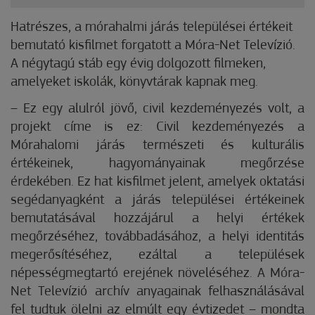
Hatrészes, a mórahalmi járás települései értékeit
bemutató kisfilmet forgatott a Móra-Net Televízió.
A négytagú stáb egy évig dolgozott filmeken,
amelyeket iskolák, könyvtárak kapnak meg.
– Ez egy alulról jövő, civil kezdeményezés volt, a
projekt címe is ez: Civil kezdeményezés a
Mórahalomi járás természeti és kulturális
értékeinek, hagyományainak megőrzése
érdekében. Ez hat kisfilmet jelent, amelyek oktatási
segédanyagként a járás települései értékeinek
bemutatásával hozzájárul a helyi értékek
megőrzéséhez, továbbadásához, a helyi identitás
megerősítéséhez, ezáltal a települések
népességmegtartó erejének növeléséhez. A Móra-
Net Televízió archív anyagainak felhasználásával
fel tudtuk ölelni az elmúlt egy évtizedet – mondta