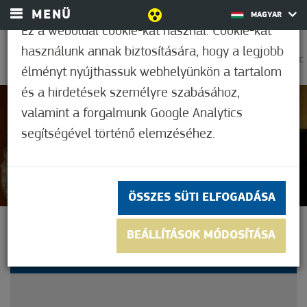
MENÜ
MAGYAR
Ez a weboldal cookie-kat használ. Cookie-kat
használunk annak biztosítására, hogy a legjobb
0
25,6°C
élményt nyújthassuk webhelyünkön a tartalom
és a hirdetések személyre szabásához,
valamint a forgalmunk Google Analytics
Nem értékelt
segítségével történő elemzéséhez.
ÖSSZES SÜTI ELFOGADÁSA
JÁRÁSI ÉRTÉKEKRŐL
BEÁLLÍTÁSOK MÓDOSÍTÁSA
FORGATTAK KISFILMET