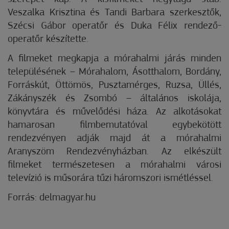
Veszalka Krisztina és Tandi Barbara szerkesztők,
Szécsi Gábor operatőr és Duka Félix rendező-
operatőr készítette.
A filmeket megkapja a mórahalmi járás minden
településének – Mórahalom, Ásotthalom, Bordány,
Forráskút, Öttömös, Pusztamérges, Ruzsa, Üllés,
Zákányszék és Zsombó – általános iskolája,
könyvtára és művelődési háza. Az alkotásokat
hamarosan filmbemutatóval egybekötött
rendezvényen adják majd át a mórahalmi
Aranyszöm Rendezvényházban. Az elkészült
filmeket természetesen a mórahalmi városi
televízió is műsorára tűzi háromszori ismétléssel.
Forrás: delmagyar.hu