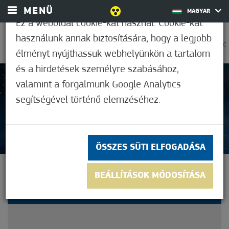
MENÜ
MAGYAR
Ez a weboldal cookie-kat használ. Cookie-kat
használunk annak biztosítására, hogy a legjobb
0
30,6°C
élményt nyújthassuk webhelyünkön a tartalom
és a hirdetések személyre szabásához,
valamint a forgalmunk Google Analytics
Nem értékelt
segítségével történő elemzéséhez.
ÖSSZES SÜTI ELFOGADÁSA
KARÁCSONYKOR IS NYITVA
BEÁLLÍTÁSOK MÓDOSÍTÁSA
A GYÓGYFÜRDŐ