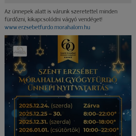
Az ünnepek alatt is várunk szeretettel minden
fürdőzni, kikapcsolódni vágyó vendéget!
www.erzsebetfurdo.morahalom.hu