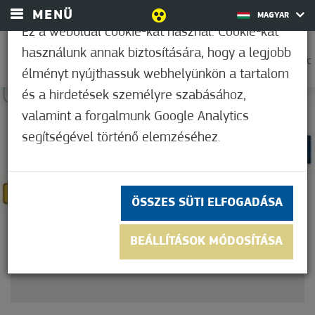
MENÜ
MAGYAR
Ez a weboldal cookie-kat használ. Cookie-kat
használunk annak biztosítására, hogy a legjobb
0
37,2°C
élményt nyújthassuk webhelyünkön a tartalom
és a hirdetések személyre szabásához,
valamint a forgalmunk Google Analytics
Nem értékelt
segítségével történő elemzéséhez.
ÖSSZES SÜTI ELFOGADÁSA
KERÉKPÁR REGISZTRÁCIÓ
BEÁLLÍTÁSOK MÓDOSÍTÁSA