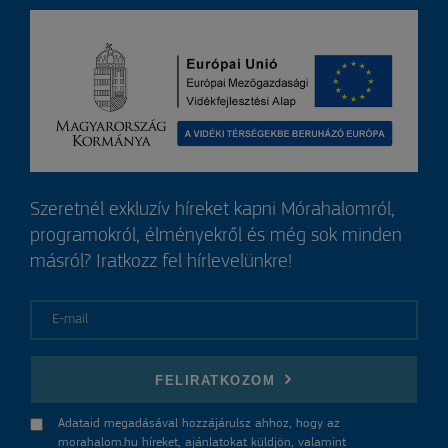
Szeretnél exkluzív híreket kapni Mórahalomról,
programokról, élményekről és még sok minden
másról? Iratkozz fel hírlevelünkre!
E-mail
FELIRATKOZOM
Adataid megadásával hozzájárulsz ahhoz, hogy az
morahalom.hu híreket, ajánlatokat küldjön, valamint