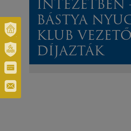
INTÉZETBEN 
BÁSTYA NYUG
KLUB VEZETŐ
VÁROSUNK
ÉS
TÉRSÉGÜNK
DÍJAZTÁK
SZT.
ERZSÉBET
GYÓGYFÜRDŐ
VÁROS-
ÉS
TURISZTIKAI
KÁRTYA
IRATKOZZON
FEL
HÍRLEVELÜNKRE