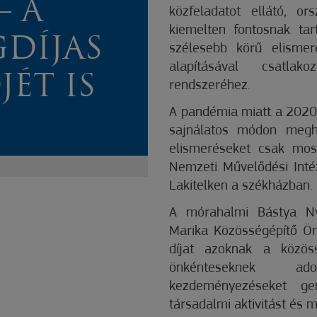
– A
közfeladatot ellátó, or
kiemelten fontosnak ta
DÍJAS
szélesebb körű elismer
alapításával csatlak
JÉT IS
rendszeréhez.
A pandémia miatt a 2020
sajnálatos módon meghi
elismeréseket csak mos
Nemzeti Művelődési Inté
Lakitelken a székházban.
A mórahalmi Bástya Ny
Marika Közösségépítő Önk
díjat azoknak a közös
önkénteseknek ad
kezdeményezéseket gen
társadalmi aktivitást és m