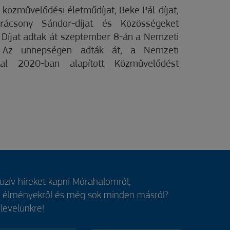
 közművelődési életműdíjat, Beke Pál-díjat,
arácsony Sándor-díjat és Közösségeket
íjat adtak át szeptember 8-án a Nemzeti
. Az ünnepségen adták át, a Nemzeti
tal 2020-ban alapított Közművelődést
luzív híreket kapni Mórahalomról,
, élményekről és még sok minden másról?
rlevelünkre!