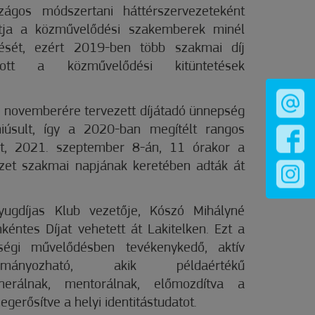
szágos módszertani háttérszervezeteként
rtja a közművelődési szakemberek minél
ését, ezért 2019-ben több szakmai díj
ozott a közművelődési kitüntetések
 novemberére tervezett díjátadó ünnepség
úsult, így a 2020-ban megítélt rangos
t, 2021. szeptember 8-án, 11 órakor a
zet szakmai napjának keretében adták át
ugdíjas Klub vezetője, Kószó Mihályné
éntes Díjat vehetett át Lakitelken. Ezt a
ségi művelődésben tevékenykedő, aktív
ományozható, akik példaértékű
erálnak, mentorálnak, előmozdítva a
egerősítve a helyi identitástudatot.