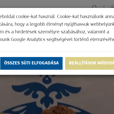
eboldal cookie-kat használ. Cookie-kat használunk ann
ítására, hogy a legjobb élményt nyújthassuk webhelyün
ÉLMÉNYSZERZÉS
ZÖLD FÓKUSZ
GYÓGYHELY
MERRE, M
om és a hirdetések személyre szabásához, valamint a
munk Google Analytics segítségével történő elemzéséh
ÖSSZES SÜTI ELFOGADÁSA
BEÁLLÍTÁSOK MÓDOS