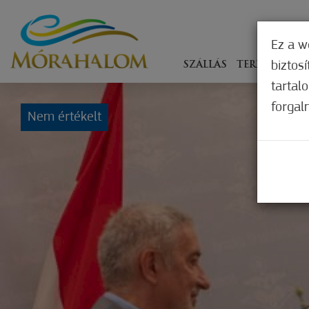
Ez a w
biztos
SZÁLLÁS
TERÍTÉKEN
tartal
forgal
Nem értékelt