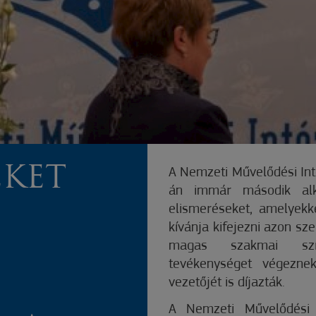
EKET
A Nemzeti Művelődési Int
án immár második al
elismeréseket, amelyek
kívánja kifejezni azon sz
magas szakmai színv
tevékenységet végezne
vezetőjét is díjazták.
A Nemzeti Művelődési 