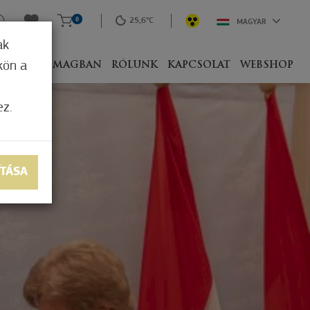
0
25,6°C
MAGYAR
ak
kön a
IVEL
CSOMAGBAN
RÓLUNK
KAPCSOLAT
WEBSHOP
ez.
ÍTÁSA