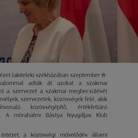
ézet lakiteleki székházában szeptember 8-
kalommal adták át azokat a szakmai
kel a szervezet a szakmai megbecsülését
emélyek, szervezetek, közösségek felé, akik
onalú közösségépítő, értékfeltáró
k. A mórahalmi Bástya Nyugdíjas Klub
Intézet a közösségi művelődés állami