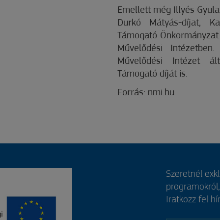
Emellett még Illyés Gyula
Durkó Mátyás-díjat, K
Támogató Önkormányzat D
Művelődési Intézetben
Művelődési Intézet ál
Támogató díját is.
Forrás: nmi.hu
Szeretnél exk
programokról
Iratkozz fel hí