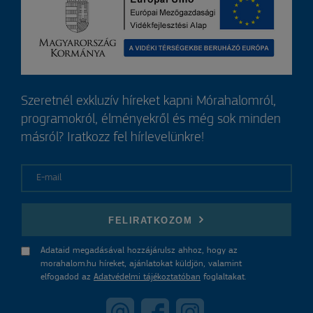
Szeretnél exkluzív híreket kapni Mórahalomról,
programokról, élményekről és még sok minden
másról? Iratkozz fel hírlevelünkre!
E-mail
FELIRATKOZOM
Adataid megadásával hozzájárulsz ahhoz, hogy az
morahalom.hu híreket, ajánlatokat küldjön, valamint
elfogadod az
Adatvédelmi tájékoztatóban
foglaltakat.