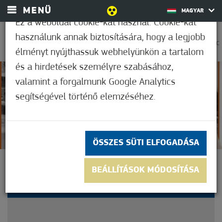
MENÜ
MAGYAR
Ez a weboldal cookie-kat használ. Cookie-kat
használunk annak biztosítására, hogy a legjobb
0
25,6°C
élményt nyújthassuk webhelyünkön a tartalom
és a hirdetések személyre szabásához,
valamint a forgalmunk Google Analytics
Nem értékelt
segítségével történő elemzéséhez.
ÖSSZES SÜTI ELFOGADÁSA
KÖZÖS FOTÓALBUM
BEÁLLÍTÁSOK MÓDOSÍTÁSA
MÓRAHALOMRÓL