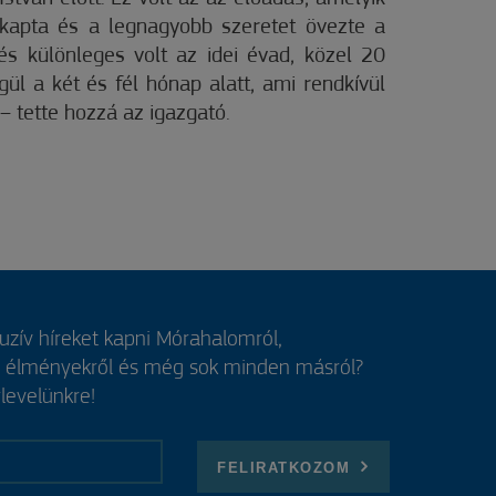
kapta és a legnagyobb szeretet övezte a
és különleges volt az idei évad, közel 20
ül a két és fél hónap alatt, ami rendkívül
tette hozzá az igazgató.
luzív híreket kapni Mórahalomról,
, élményekről és még sok minden másról?
rlevelünkre!
FELIRATKOZOM