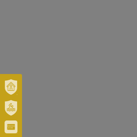
VÁROSUNK
ÉS
TÉRSÉGÜNK
SZT.
ERZSÉBET
GYÓGYFÜRDŐ
VÁROS-