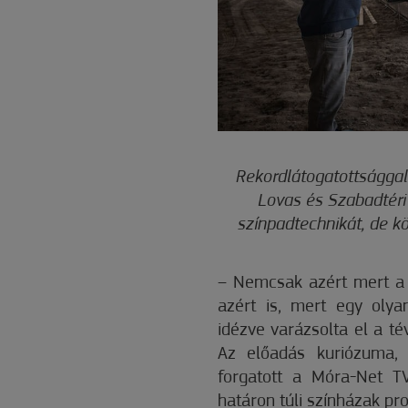
Rekordlátogatottságga
Lovas és Szabadtéri
színpadtechnikát, de k
– Nemcsak azért mert a 
azért is, mert egy olya
idézve varázsolta el a té
Az előadás kuriózuma, 
forgatott a Móra-Net T
határon túli színházak pro