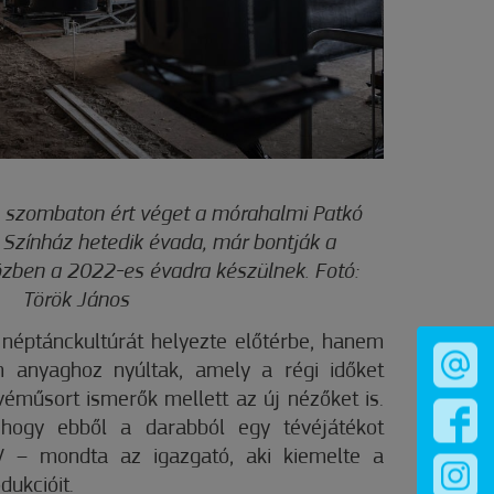
l szombaton ért véget a mórahalmi Patkó
 Színház hetedik évada, már bontják a
özben a 2022-es évadra készülnek. Fotó:
Török János
néptánckultúrát helyezte előtérbe, hanem
n anyaghoz nyúltak, amely a régi időket
véműsort ismerők mellett az új nézőket is.
hogy ebből a darabból egy tévéjátékot
V – mondta az igazgató, aki kiemelte a
dukcióit.