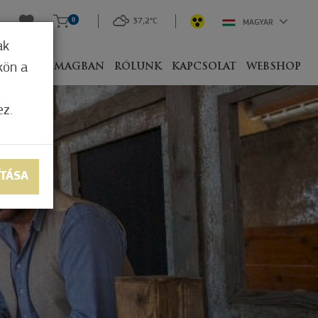
0
37,2°C
MAGYAR
ak
kön a
IVEL
CSOMAGBAN
RÓLUNK
KAPCSOLAT
WEBSHOP
ez.
ÍTÁSA