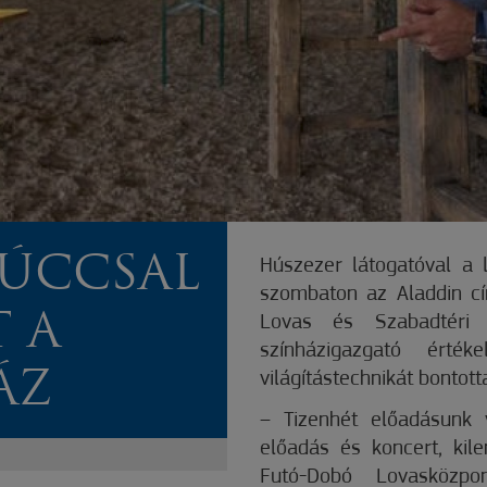
ÚCCSAL
Húszezer látogatóval a 
szombaton az Aladdin cí
 A
Lovas és Szabadtéri 
színházigazgató érté
ÁZ
világítástechnikát bonto
– Tizenhét előadásunk v
előadás és koncert, kile
Futó-Dobó Lovasközpo