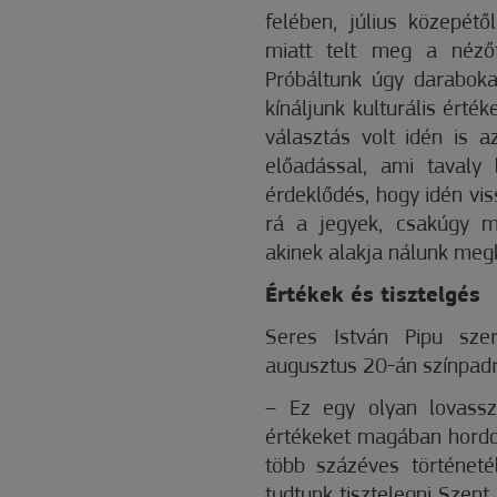
felében, július közepétő
miatt telt meg a nézőt
Próbáltunk úgy darabok
kínáljunk kulturális érté
választás volt idén is a
előadással, ami tavaly
érdeklődés, hogy idén vis
rá a jegyek, csakúgy mi
akinek alakja nálunk megk
Értékek és tisztelgés
Seres István Pipu sze
augusztus 20-án színpadra 
– Ez egy olyan lovassz
értékeket magában hordoz
több százéves történet
tudtunk tisztelegni Szent 