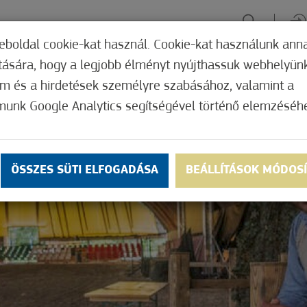
eboldal cookie-kat használ. Cookie-kat használunk ann
ítására, hogy a legjobb élményt nyújthassuk webhelyün
ÉLMÉNYSZERZÉS
ZÖLD FÓKUSZ
GYÓGYHELY
MERRE, M
om és a hirdetések személyre szabásához, valamint a
munk Google Analytics segítségével történő elemzéséh
ÖSSZES SÜTI ELFOGADÁSA
BEÁLLÍTÁSOK MÓDOS