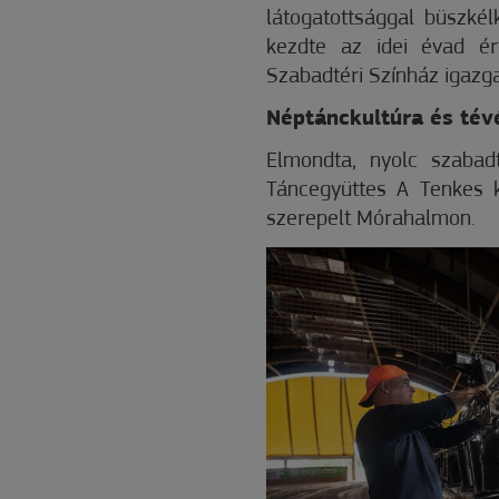
látogatottsággal büszké
kezdte az idei évad é
Szabadtéri Színház igazga
Néptánckultúra és tév
Elmondta, nyolc szabad
Táncegyüttes A Tenkes k
szerepelt Mórahalmon.