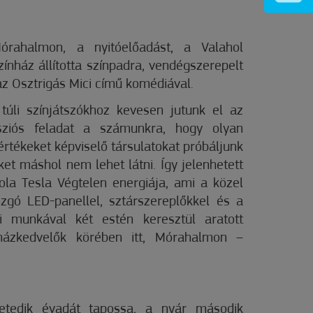
órahalmon, a nyitóelőadást, a Valahol
zínház állította színpadra, vendégszerepelt
z Osztrigás Mici című komédiával.
túli színjátszókhoz kevesen jutunk el az
sziós feladat a számunkra, hogy olyan
értékeket képviselő társulatokat próbáljunk
ket máshol nem lehet látni. Így jelenhetett
la Tesla Végtelen energiája, ami a közel
gó LED-panellel, sztárszereplőkkel és a
 munkával két estén keresztül aratott
házkedvelők körében itt, Mórahalmon –
etedik évadát tapossa, a nyár második