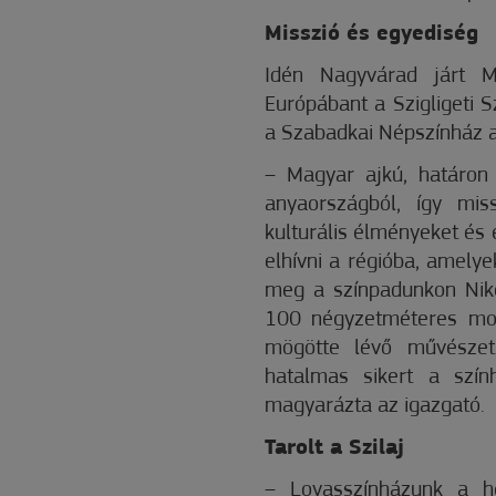
Misszió és egyediség
Idén Nagyvárad járt M
Európábant a Szigligeti S
a Szabadkai Népszínház a
– Magyar ajkú, határon 
anyaországból, így mis
kulturális élményeket és 
elhívni a régióba, amelye
meg a színpadunkon Niko
100 négyzetméteres moz
mögötte lévő művészeti
hatalmas sikert a szín
magyarázta az igazgató.
Tarolt a Szilaj
– Lovasszínházunk a h