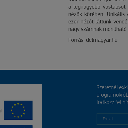
a legnagyobb vastapsot 
nézők körében. Unikális 
ezer nézőt láttunk vendég
nagy számnak mondható – 
Forrás: delmagyar.hu
Szeretnél exk
programokról
Iratkozz fel hí
E-mail