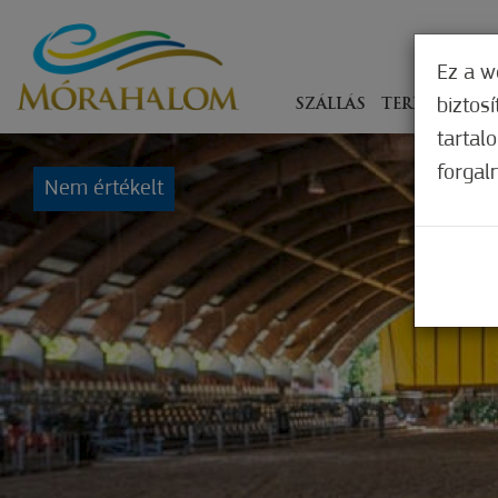
Ez a w
biztos
SZÁLLÁS
TERÍTÉKEN
tartal
forgal
Nem értékelt