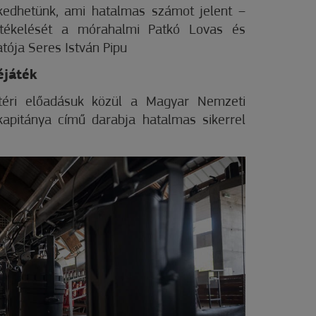
lkedhetünk, ami hatalmas számot jelent –
rtékelését a mórahalmi Patkó Lovas és
tója Seres István Pipu
éjáték
téri előadásuk közül a Magyar Nemzeti
apitánya című darabja hatalmas sikerrel