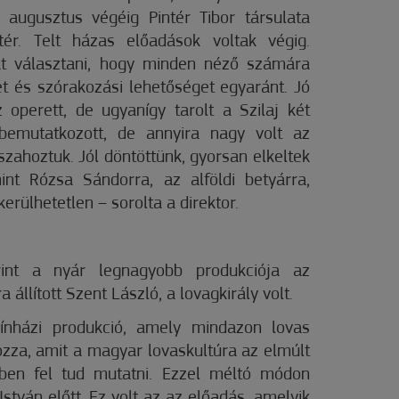
l augusztus végéig Pintér Tibor társulata
ér. Telt házas előadások voltak végig.
at választani, hogy minden néző számára
ket és szórakozási lehetőséget egyaránt. Jó
z operett, de ugyanígy tarolt a Szilaj két
 bemutatkozott, de annyira nagy volt az
szahoztuk. Jól döntöttünk, gyorsan elkeltek
nt Rózsa Sándorra, az alföldi betyárra,
erülhetetlen – sorolta a direktor.
rint a nyár legnagyobb produkciója az
állított Szent László, a lovagkirály volt.
ínházi produkció, amely mindazon lovas
za, amit a magyar lovaskultúra az elmúlt
ében fel tud mutatni. Ezzel méltó módon
István előtt. Ez volt az az előadás, amelyik