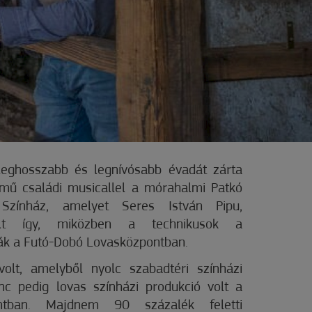
leghosszabb és legnívósabb évadát zárta
mű családi musicallel a mórahalmi Patkó
Színház, amelyet Seres István Pipu,
kelt így, miközben a technikusok a
tták a Futó-Dobó Lovasközpontban.
olt, amelyből nyolc szabadtéri színházi
nc pedig lovas színházi produkció volt a
ntban. Majdnem 90 százalék feletti