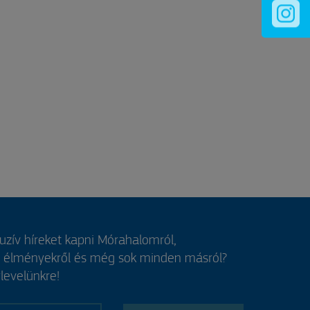
luzív híreket kapni Mórahalomról,
, élményekről és még sok minden másról?
rlevelünkre!