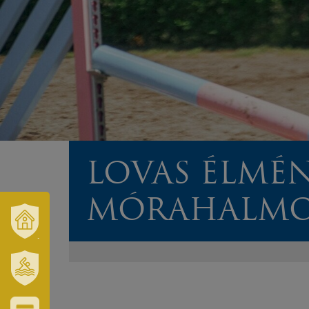
LOVAS ÉLMÉ
MÓRAHALMO
VÁROSUNK
ÉS
TÉRSÉGÜNK
SZT.
ERZSÉBET