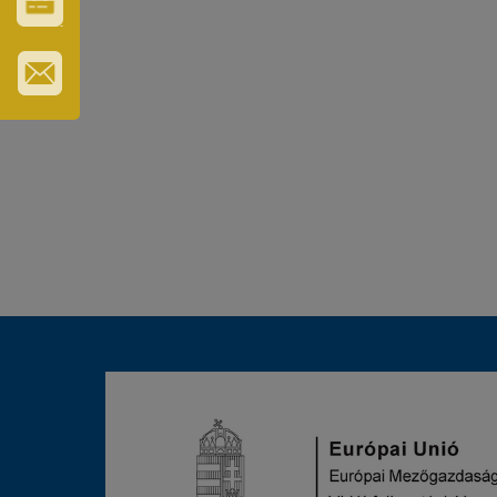
GYÓGYFÜRDŐ
VÁROS-
ÉS
TURISZTIKAI
KÁRTYA
IRATKOZZON
FEL
HÍRLEVELÜNKRE