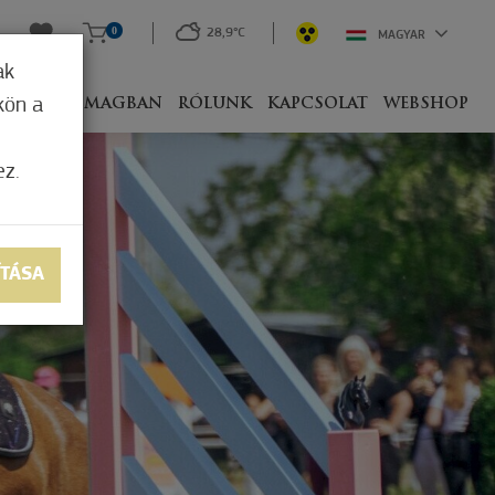
0
28,9°C
MAGYAR
ak
kön a
IVEL
CSOMAGBAN
RÓLUNK
KAPCSOLAT
WEBSHOP
ez.
ÍTÁSA