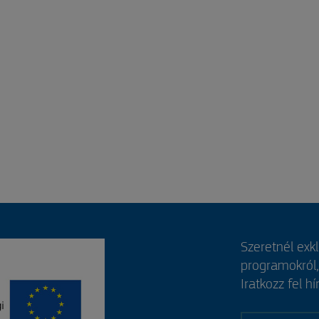
Szeretnél exk
programokról
Iratkozz fel hí