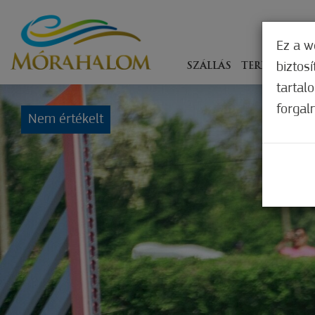
Ez a w
biztos
SZÁLLÁS
TERÍTÉKEN
tartal
forgal
Nem értékelt