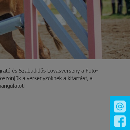
ugrató és Szabadidős Lovasverseny a Futó-
szönjük a versenyzőknek a kitartást, a
angulatot!