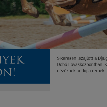
NYEK
Sikeresen lezajlott a Díj
Dobó Lovasközpontban. Kö
N!
nézőknek pedig a remek h