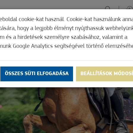
eboldal cookie-kat használ. Cookie-kat használunk ann
ítására, hogy a legjobb élményt nyújthassuk webhelyün
ÉLMÉNYSZERZÉS
ZÖLD FÓKUSZ
GYÓGYHELY
MERRE, M
om és a hirdetések személyre szabásához, valamint a
munk Google Analytics segítségével történő elemzéséh
ÖSSZES SÜTI ELFOGADÁSA
BEÁLLÍTÁSOK MÓDOS