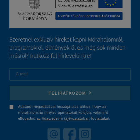
Szeretnél exkluzív híreket kapni Mórahalomról,
programokról, élményekről és még sok minden
másról? Iratkozz fel hírlevelünkre!
E-mail
FELIRATKOZOM
Adataid megadásával hozzájárulsz ahhoz, hogy az
morahalom.hu híreket, ajánlatokat küldjön, valamint
elfogadod az
Adatvédelmi tájékoztatóban
foglaltakat.