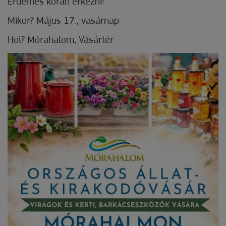
Érdemes korán érkezni!
Mikor? Május 17., vasárnap
Hol? Mórahalom, Vásártér