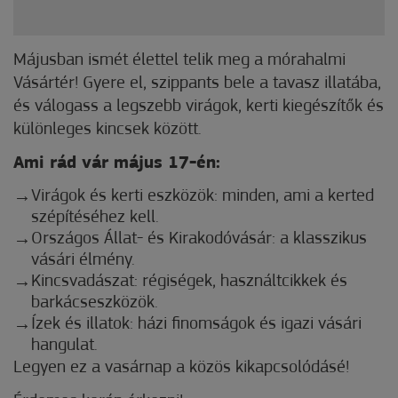
Májusban ismét élettel telik meg a mórahalmi
Vásártér! Gyere el, szippants bele a tavasz illatába,
és válogass a legszebb virágok, kerti kiegészítők és
különleges kincsek között.
Ami rád vár május 17-én:
Virágok és kerti eszközök: minden, ami a kerted
szépítéséhez kell.
Országos Állat- és Kirakodóvásár: a klasszikus
vásári élmény.
Kincsvadászat: régiségek, használtcikkek és
barkácseszközök.
Ízek és illatok: házi finomságok és igazi vásári
hangulat.
Legyen ez a vasárnap a közös kikapcsolódásé!