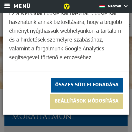
MENÜ
MAGYAR
Ez a weboldal cookie-kat használ. Cookie-kat
használunk annak biztosítására, hogy a legjobb
0
21,1°C
élményt nyújthassuk webhelyünkön a tartalom
és a hirdetések személyre szabásához,
valamint a forgalmunk Google Analytics
Nem értékelt
segítségével történő elemzéséhez.
ÖSSZES SÜTI ELFOGADÁSA
MÁJUSI ZSONGÁS ÉS
BEÁLLÍTÁSOK MÓDOSÍTÁSA
VÁSÁRI FORGATAG
MÓRAHALMON!