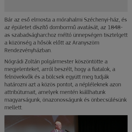
Bár az eső elmosta a mórahalmi Széchenyi-ház, és
az épületet díszítő dombormű avatását, az 1848-
as szabadságharchoz méltó ünnepségen tisztelgett
a közönség a hősök előtt az Aranyszöm
Rendezvényházban.
Nógrádi Zoltán polgármester köszöntötte a
megjelenteket, arról beszélt, hogy a fiatalok, a
felnövekvők és a bölcsek együtt meg tudják
határozni azt a közös pontot, a népléleknek azon
attribútumait, amelyek mentén kiállhatunk
magyarságunk, önazonosságunk és önbecsülésünk
mellett.