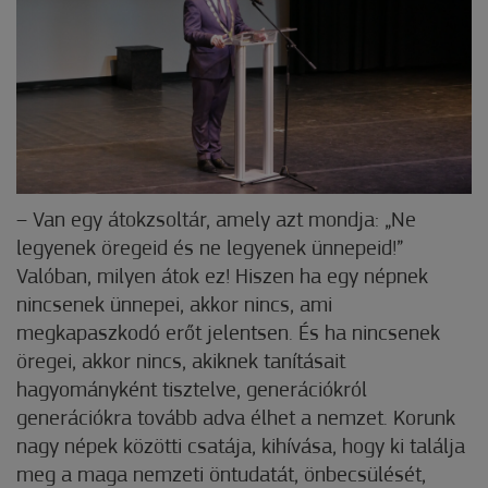
– Van egy átokzsoltár, amely azt mondja: „Ne
legyenek öregeid és ne legyenek ünnepeid!”
Valóban, milyen átok ez! Hiszen ha egy népnek
nincsenek ünnepei, akkor nincs, ami
megkapaszkodó erőt jelentsen. És ha nincsenek
öregei, akkor nincs, akiknek tanításait
hagyományként tisztelve, generációkról
generációkra tovább adva élhet a nemzet. Korunk
nagy népek közötti csatája, kihívása, hogy ki találja
meg a maga nemzeti öntudatát, önbecsülését,