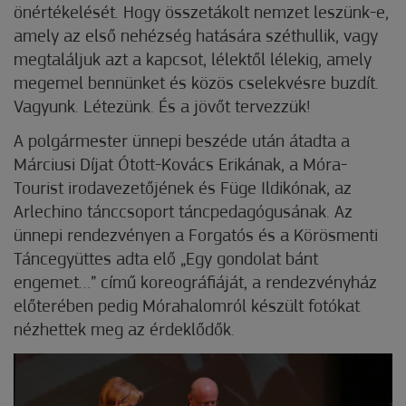
önértékelését. Hogy összetákolt nemzet leszünk-e,
amely az első nehézség hatására széthullik, vagy
megtaláljuk azt a kapcsot, lélektől lélekig, amely
megemel bennünket és közös cselekvésre buzdít.
Vagyunk. Létezünk. És a jövőt tervezzük!
A polgármester ünnepi beszéde után átadta a
Márciusi Díjat Ótott-Kovács Erikának, a Móra-
Tourist irodavezetőjének és Füge Ildikónak, az
Arlechino tánccsoport táncpedagógusának. Az
ünnepi rendezvényen a Forgatós és a Körösmenti
Táncegyüttes adta elő „Egy gondolat bánt
engemet…” című koreográfiáját, a rendezvényház
előterében pedig Mórahalomról készült fotókat
nézhettek meg az érdeklődők.