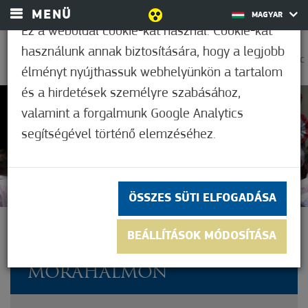
MENÜ
MAGYAR
Ez a weboldal cookie-kat használ. Cookie-kat
használunk annak biztosítására, hogy a legjobb
0
25,6°C
élményt nyújthassuk webhelyünkön a tartalom
és a hirdetések személyre szabásához,
valamint a forgalmunk Google Analytics
Nem értékelt
segítségével történő elemzéséhez.
ÖSSZES SÜTI ELFOGADÁSA
MÁRCIUS TIZENÖTÖDIKÉT
BEÁLLÍTÁSOK MÓDOSÍTÁSA
ÜNNEPELTÉK
MÓRAHALMON