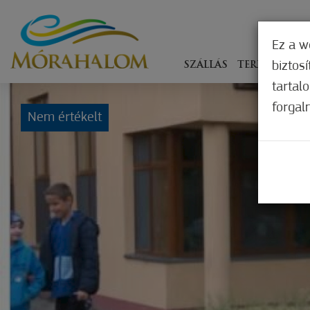
Ez a w
biztos
SZÁLLÁS
TERÍTÉKEN
tartal
forgal
Nem értékelt