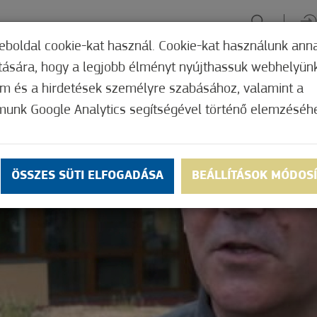
eboldal cookie-kat használ. Cookie-kat használunk ann
ítására, hogy a legjobb élményt nyújthassuk webhelyün
ÉLMÉNYSZERZÉS
ZÖLD FÓKUSZ
GYÓGYHELY
MERRE, M
om és a hirdetések személyre szabásához, valamint a
munk Google Analytics segítségével történő elemzéséh
ÖSSZES SÜTI ELFOGADÁSA
BEÁLLÍTÁSOK MÓDOS