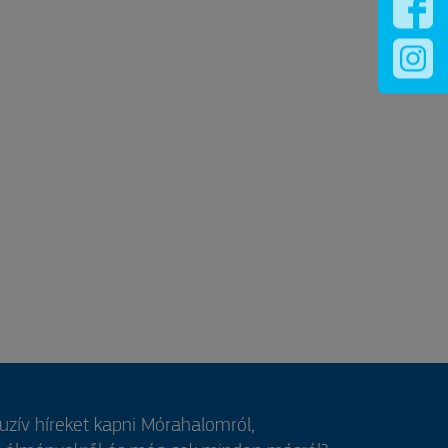
luzív híreket kapni Mórahalomról,