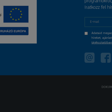
programokról
Iratkozz fel hí
E-mail
Adataid megad
híreket, ajánl
tájékoztatóban
DOKUM