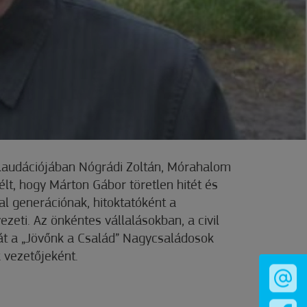
laudációjában Nógrádi Zoltán, Mórahalom
lt, hogy Márton Gábor töretlen hitét és
tal generációnak, hitoktatóként a
ezeti. Az önkéntes vállalásokban, a civil
gát a „Jövőnk a Család” Nagycsaládosok
 vezetőjeként.