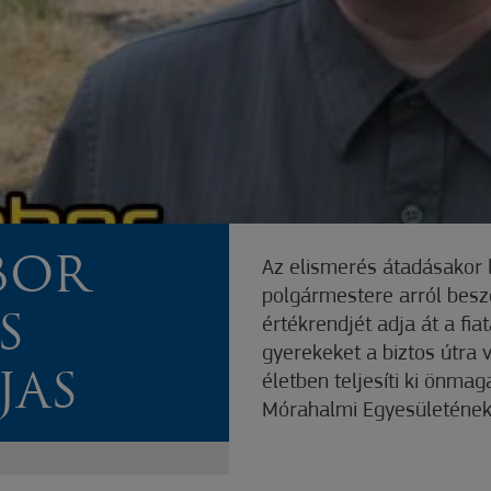
BOR
Az elismerés átadásakor 
polgármestere arról beszé
S
értékrendjét adja át a fia
gyerekeket a biztos útra v
JAS
életben teljesíti ki önma
Mórahalmi Egyesületének