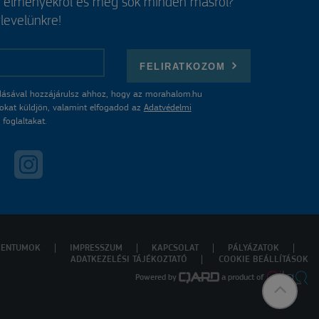
, élményekről és még sok minden másról?
rlevelünkre!
FELIRATKOZOM
ásával hozzájárulsz ahhoz, hogy az morahalom.hu
atokat küldjön, valamint elfogadod az
Adatvédelmi
foglaltakat.
ENTUMOK
IMPRESSZUM
KAPCSOLAT
PÁLYÁZATOK
ADATKEZELÉSI TÁJÉKOZTATÓ
COOKIE BEÁLLÍTÁSOK
Powered by
a product of