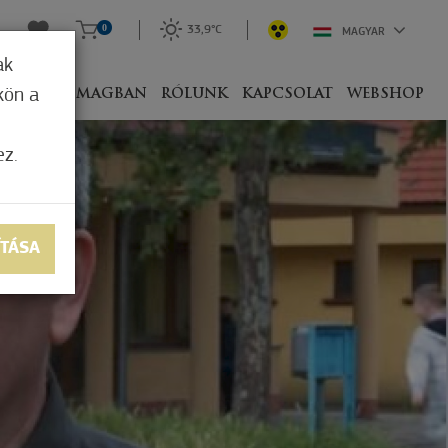
0
33,9°C
MAGYAR
ak
kön a
IVEL
CSOMAGBAN
RÓLUNK
KAPCSOLAT
WEBSHOP
ez.
ÍTÁSA