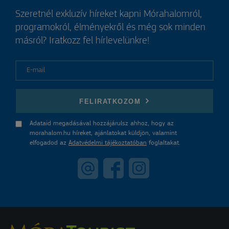
Szeretnél exkluzív híreket kapni Mórahalomról,
programokról, élményekről és még sok minden
másról? Iratkozz fel hírlevelünkre!
E-mail
FELIRATKOZOM
Adataid megadásával hozzájárulsz ahhoz, hogy az
morahalom.hu híreket, ajánlatokat küldjön, valamint
elfogadod az
Adatvédelmi tájékoztatóban
foglaltakat.