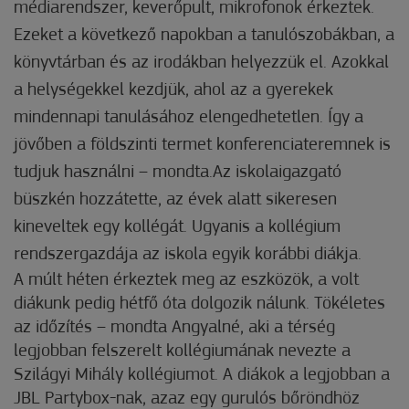
médiarendszer, keverőpult, mikrofonok érkeztek.
Ezeket a következő napokban a tanulószobákban, a
könyvtárban és az irodákban helyezzük el. Azokkal
a helységekkel kezdjük, ahol az a gyerekek
mindennapi tanulásához elengedhetetlen. Így a
jövőben a földszinti termet konferenciateremnek is
tudjuk használni – mondta.Az iskolaigazgató
büszkén hozzátette, az évek alatt sikeresen
kineveltek egy kollégát. Ugyanis a kollégium
rendszergazdája az iskola egyik korábbi diákja.
A múlt héten érkeztek meg az eszközök, a volt
diákunk pedig hétfő óta dolgozik nálunk. Tökéletes
az időzítés – mondta Angyalné, aki a térség
legjobban felszerelt kollégiumának nevezte a
Szilágyi Mihály kollégiumot. A diákok a legjobban a
JBL Partybox-nak, azaz egy gurulós bőröndhöz