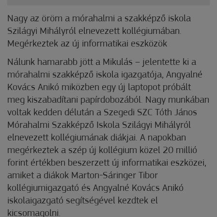
Nagy az öröm a mórahalmi a szakképző iskola
Szilágyi Mihályról elnevezett kollégiumában.
Megérkeztek az új informatikai eszközök
Nálunk hamarabb jött a Mikulás – jelentette ki a
mórahalmi szakképző iskola igazgatója, Angyalné
Kovács Anikó miközben egy új laptopot próbált
meg kiszabadítani papírdobozából. Nagy munkában
voltak kedden délután a Szegedi SZC Tóth János
Mórahalmi Szakképző Iskola Szilágyi Mihályról
elnevezett kollégiumának diákjai. A napokban
megérkeztek a szép új kollégium közel 20 millió
forint értékben beszerzett új informatikai eszközei,
amiket a diákok Marton-Sáringer Tibor
kollégiumigazgató és Angyalné Kovács Anikó
iskolaigazgató segítségével kezdtek el
kicsomagolni.