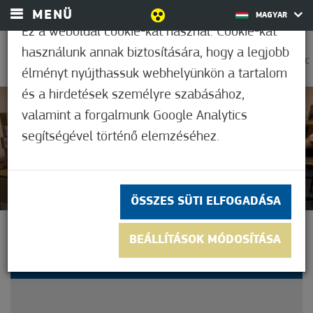
MENÜ
MAGYAR
Ez a weboldal cookie-kat használ. Cookie-kat
használunk annak biztosítására, hogy a legjobb
0
23,9°C
élményt nyújthassuk webhelyünkön a tartalom
és a hirdetések személyre szabásához,
valamint a forgalmunk Google Analytics
Nem értékelt
segítségével történő elemzéséhez.
ÖSSZES SÜTI ELFOGADÁSA
MEGÉRKEZTEK AZ ÚJ
BEÁLLÍTÁSOK MÓDOSÍTÁSA
INFORMATIKAI ESZKÖZÖK