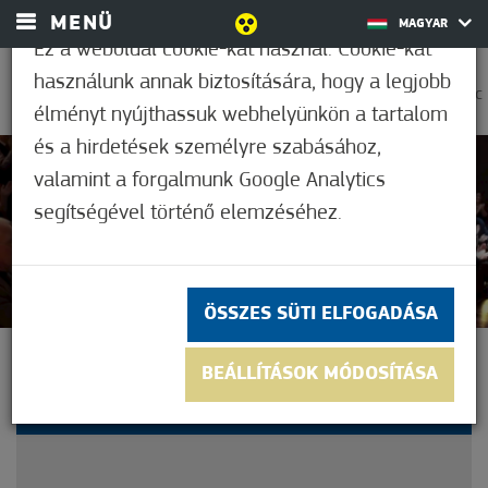
MENÜ
MAGYAR
Ez a weboldal cookie-kat használ. Cookie-kat
használunk annak biztosítására, hogy a legjobb
0
31,7°C
élményt nyújthassuk webhelyünkön a tartalom
és a hirdetések személyre szabásához,
valamint a forgalmunk Google Analytics
Nem értékelt
segítségével történő elemzéséhez.
ÖSSZES SÜTI ELFOGADÁSA
MEGLEPETÉS A SZÍNHÁZI
BEÁLLÍTÁSOK MÓDOSÍTÁSA
ELŐADÁS VÉGÉN