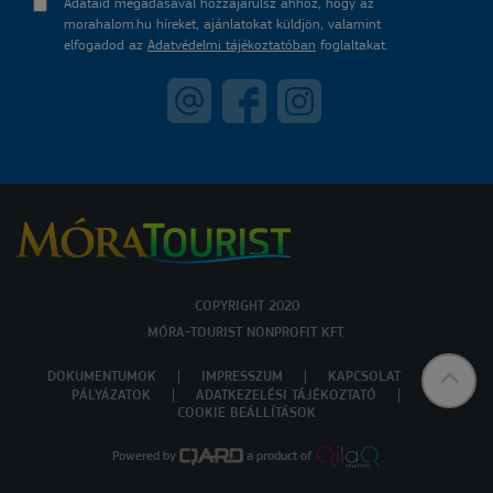
Adataid megadásával hozzájárulsz ahhoz, hogy az
morahalom.hu híreket, ajánlatokat küldjön, valamint
elfogadod az
Adatvédelmi tájékoztatóban
foglaltakat.
COPYRIGHT 2020
MÓRA-TOURIST NONPROFIT KFT.
DOKUMENTUMOK
IMPRESSZUM
KAPCSOLAT
PÁLYÁZATOK
ADATKEZELÉSI TÁJÉKOZTATÓ
COOKIE BEÁLLÍTÁSOK
Powered by
a product of